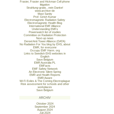
Frasier, Frasier and Hickman Cell phone
litigation
Strahlung-gratis...nein Danke!
www.archive-de
Mast Sanity
Prof. Girish Kumar
Electromagnetic Radiation Safety
Electromagnetic Health Blog
International EMF Alliance
Understanding EMFs
Powerwatch list of studies
Committee on Radiation Protection
Next-up news
Dereel Anti Tower Alliance (DATA)
No Radiation For You blog by EHS, about
EMR, for everyone
Occupy EMF Harm. org
Links to Swedish EHS websites in
English
Save Belgium
EMR Australia PL
EMFacts
EMF Safety Network
An Electronic Silent Spring
EMR and Health Reports
EMR Aware
Wi-Fi Exiles & The Coming Electroplague
Risk assessment for schools and other
workplaces
Save Belgium
ARCHIV
Oktober 2024
September 2024
August 2024
Juli 2024