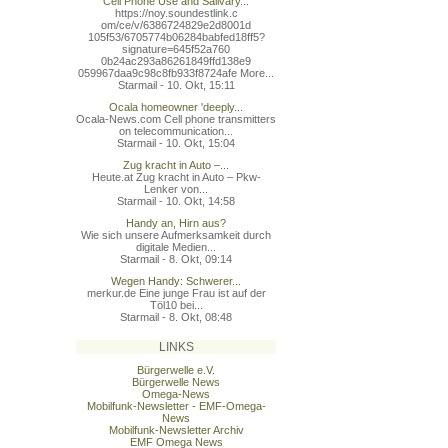
Cell Phone Use and Salivary...
https://noy.soundestlink.c
om/ce/v/6386724829e2d8001d
105f53/6705774b06284babfed
18ff5?
signature=645f52a760
0b24ac293a86261849ffd138e9
059967daa9c98c8fb933f8724a
fe More...
Starmail - 10. Okt, 15:11
Ocala homeowner 'deeply...
Ocala-News.com Cell phone transmitters
on telecommunication...
Starmail - 10. Okt, 15:04
Zug kracht in Auto –...
Heute.at Zug kracht in Auto – Pkw-
Lenker von...
Starmail - 10. Okt, 14:58
Handy an, Hirn aus?
Wie sich unsere Aufmerksamkeit durch
digitale Medien...
Starmail - 8. Okt, 09:14
Wegen Handy: Schwerer...
merkur.de Eine junge Frau ist auf der
Töl10 bei...
Starmail - 8. Okt, 08:48
LINKS
Bürgerwelle e.V.
Bürgerwelle News
Omega-News
Mobilfunk-Newsletter - EMF-Omega-
News
Mobilfunk-Newsletter Archiv
EMF Omega News