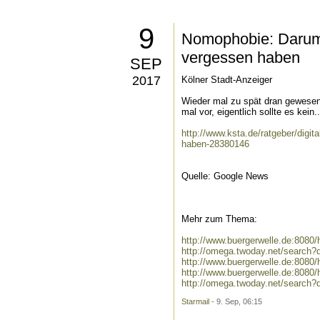
9
Nomophobie: Darum 
vergessen haben
SEP
2017
Kölner Stadt-Anzeiger
Wieder mal zu spät dran gewesen
mal vor, eigentlich sollte es kein..
http://www.ksta.de/ratgeber/digi
haben-28380146
Quelle: Google News
Mehr zum Thema:
http://www.buergerwelle.de:808
http://omega.twoday.net/search
http://www.buergerwelle.de:808
http://www.buergerwelle.de:808
http://omega.twoday.net/search
Starmail
- 9. Sep, 06:15