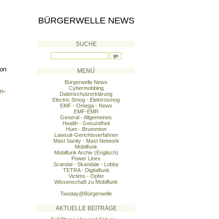
BÜRGERWELLE NEWS
SUCHE
hon
MENÜ
Bürgerwelle News
Cybermobbing
n-
Datenschutzerklärung
Electric Smog - Elektrosmog
EMF - Omega - News
EMF-EMR
General - Allgemeines
Health - Gesundheit
Hum - Brummton
Lawsuit-Gerichtsverfahren
Mast Sanity - Mast Network
Mobilfunk
Mobilfunk Archiv (Englisch)
Power Lines
Scandal - Skandale - Lobby
TETRA - Digitalfunk
Victims - Opfer
Wissenschaft zu Mobilfunk
Twoday@Bürgerwelle
AKTUELLE BEITRÄGE