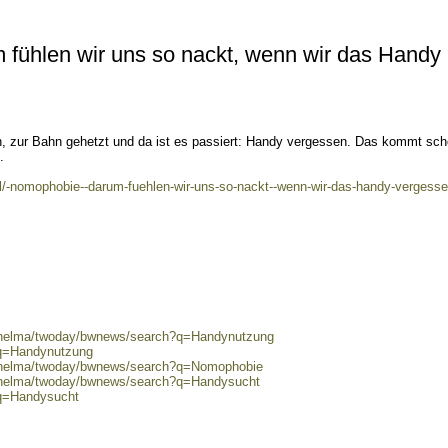
fühlen wir uns so nackt, wenn wir das Handy
, zur Bahn gehetzt und da ist es passiert: Handy vergessen. Das kommt sc
.
tal/-nomophobie--darum-fuehlen-wir-uns-so-nackt--wenn-wir-das-handy-vergesse
0/helma/twoday/bwnews/search?q=Handynutzung
?q=Handynutzung
0/helma/twoday/bwnews/search?q=Nomophobie
0/helma/twoday/bwnews/search?q=Handysucht
?q=Handysucht