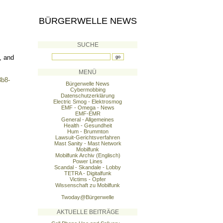
BÜRGERWELLE NEWS
SUCHE
, and
MENÜ
3b8-
Bürgerwelle News
Cybermobbing
Datenschutzerklärung
Electric Smog - Elektrosmog
EMF - Omega - News
EMF-EMR
General - Allgemeines
Health - Gesundheit
Hum - Brummton
Lawsuit-Gerichtsverfahren
Mast Sanity - Mast Network
Mobilfunk
Mobilfunk Archiv (Englisch)
Power Lines
Scandal - Skandale - Lobby
TETRA - Digitalfunk
Victims - Opfer
Wissenschaft zu Mobilfunk
Twoday@Bürgerwelle
AKTUELLE BEITRÄGE