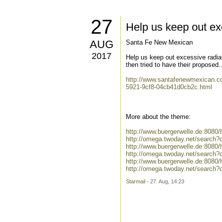
27
Help us keep out ex
AUG
Santa Fe New Mexican
2017
Help us keep out excessive radiat
then tried to have their proposed..
http://www.santafenewmexican.co
5921-9cf8-04cb41d0cb2c.html
More about the theme:
http://www.buergerwelle.de:808
http://omega.twoday.net/search?
http://www.buergerwelle.de:8080
http://omega.twoday.net/search?q
http://www.buergerwelle.de:808
http://omega.twoday.net/search
Starmail
- 27. Aug, 14:23