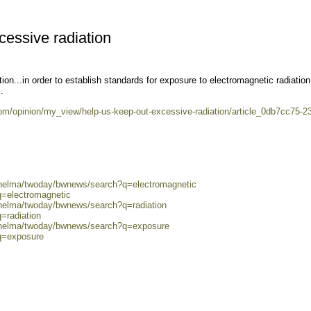
cessive radiation
ion...in order to establish standards for exposure to electromagnetic radiation
.
m/opinion/my_view/help-us-keep-out-excessive-radiation/article_0db7cc75-2
0/helma/twoday/bwnews/search?q=electromagnetic
q=electromagnetic
/helma/twoday/bwnews/search?q=radiation
=radiation
0/helma/twoday/bwnews/search?q=exposure
?q=exposure