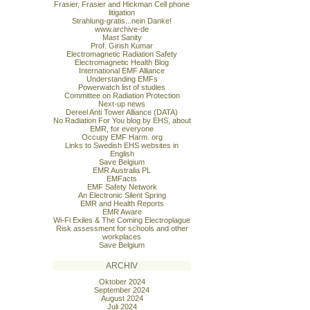
Frasier, Frasier and Hickman Cell phone
litigation
Strahlung-gratis...nein Danke!
www.archive-de
Mast Sanity
Prof. Girish Kumar
Electromagnetic Radiation Safety
Electromagnetic Health Blog
International EMF Alliance
Understanding EMFs
Powerwatch list of studies
Committee on Radiation Protection
Next-up news
Dereel Anti Tower Alliance (DATA)
No Radiation For You blog by EHS, about
EMR, for everyone
Occupy EMF Harm. org
Links to Swedish EHS websites in
English
Save Belgium
EMR Australia PL
EMFacts
EMF Safety Network
An Electronic Silent Spring
EMR and Health Reports
EMR Aware
Wi-Fi Exiles & The Coming Electroplague
Risk assessment for schools and other
workplaces
Save Belgium
ARCHIV
Oktober 2024
September 2024
August 2024
Juli 2024