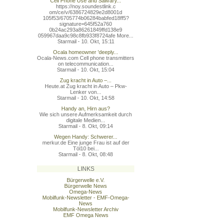
Cell Phone Use and Salivary...
https://noy.soundestlink.c
om/ce/v/6386724829e2d8001d
105f53/6705774b06284babfed
18ff5?
signature=645f52a760
0b24ac293a86261849ffd138e9
059967daa9c98c8fb933f8724a
fe More...
Starmail - 10. Okt, 15:11
Ocala homeowner 'deeply...
Ocala-News.com Cell phone transmitters
on telecommunication...
Starmail - 10. Okt, 15:04
Zug kracht in Auto –...
Heute.at Zug kracht in Auto – Pkw-
Lenker von...
Starmail - 10. Okt, 14:58
Handy an, Hirn aus?
Wie sich unsere Aufmerksamkeit durch
digitale Medien...
Starmail - 8. Okt, 09:14
Wegen Handy: Schwerer...
merkur.de Eine junge Frau ist auf der
Töl10 bei...
Starmail - 8. Okt, 08:48
LINKS
Bürgerwelle e.V.
Bürgerwelle News
Omega-News
Mobilfunk-Newsletter - EMF-Omega-
News
Mobilfunk-Newsletter Archiv
EMF Omega News