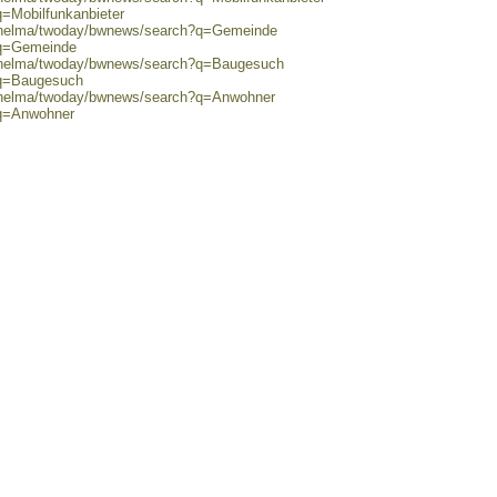
q=Mobilfunkanbieter
0/helma/twoday/bwnews/search?q=Gemeinde
?q=Gemeinde
0/helma/twoday/bwnews/search?q=Baugesuch
?q=Baugesuch
0/helma/twoday/bwnews/search?q=Anwohner
?q=Anwohner