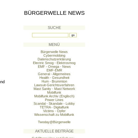
BÜRGERWELLE NEWS
SUCHE
MENÜ
Bürgerwelle News
Cybermobbing
Datenschutzerklärung
Electric Smog - Elektrosmog
EMF - Omega - News
EMF-EMR
General - Allgemeines
Health - Gesundheit
und
Hum - Brummton
Lawsuit-Gerichtsverfahren
Mast Sanity - Mast Network
Mobilfunk
Mobilfunk Archiv (Englisch)
Power Lines
Scandal - Skandale - Lobby
TETRA - Digitalfunk
Victims - Opfer
Wissenschaft zu Mobilfunk
Twoday@Bürgerwelle
AKTUELLE BEITRÄGE