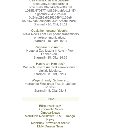
Cell Phone Use and Salivary...
https://noy.soundestlink.c
om/ce/v/6386724829e2d8001d
105f53/6705774b06284babfed
18ff5?
signature=645f52a760
0b24ac293a86261849ffd138e9
059967daa9c98c8fb933f8724a
fe More...
Starmail - 10. Okt, 15:11
Ocala homeowner 'deeply...
Ocala-News.com Cell phone transmitters
on telecommunication...
Starmail - 10. Okt, 15:04
Zug kracht in Auto –...
Heute.at Zug kracht in Auto – Pkw-
Lenker von...
Starmail - 10. Okt, 14:58
Handy an, Hirn aus?
Wie sich unsere Aufmerksamkeit durch
digitale Medien...
Starmail - 8. Okt, 09:14
Wegen Handy: Schwerer...
merkur.de Eine junge Frau ist auf der
Töl10 bei...
Starmail - 8. Okt, 08:48
LINKS
Bürgerwelle e.V.
Bürgerwelle News
Omega-News
Mobilfunk-Newsletter - EMF-Omega-
News
Mobilfunk-Newsletter Archiv
EMF Omega News