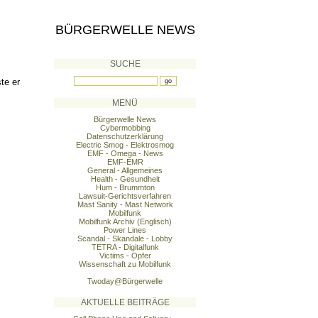
BÜRGERWELLE NEWS
SUCHE
te er
MENÜ
Bürgerwelle News
Cybermobbing
Datenschutzerklärung
Electric Smog - Elektrosmog
EMF - Omega - News
EMF-EMR
General - Allgemeines
Health - Gesundheit
Hum - Brummton
Lawsuit-Gerichtsverfahren
Mast Sanity - Mast Network
Mobilfunk
Mobilfunk Archiv (Englisch)
Power Lines
Scandal - Skandale - Lobby
TETRA - Digitalfunk
Victims - Opfer
Wissenschaft zu Mobilfunk
Twoday@Bürgerwelle
AKTUELLE BEITRÄGE