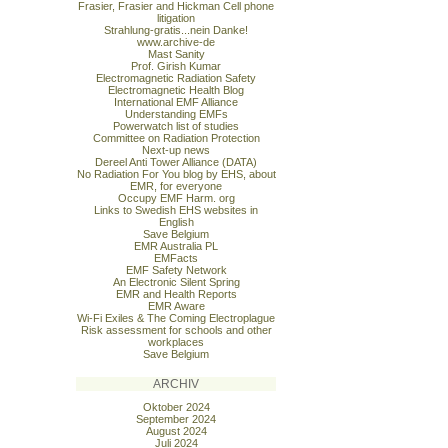
Frasier, Frasier and Hickman Cell phone
litigation
Strahlung-gratis...nein Danke!
www.archive-de
Mast Sanity
Prof. Girish Kumar
Electromagnetic Radiation Safety
Electromagnetic Health Blog
International EMF Alliance
Understanding EMFs
Powerwatch list of studies
Committee on Radiation Protection
Next-up news
Dereel Anti Tower Alliance (DATA)
No Radiation For You blog by EHS, about
EMR, for everyone
Occupy EMF Harm. org
Links to Swedish EHS websites in
English
Save Belgium
EMR Australia PL
EMFacts
EMF Safety Network
An Electronic Silent Spring
EMR and Health Reports
EMR Aware
Wi-Fi Exiles & The Coming Electroplague
Risk assessment for schools and other
workplaces
Save Belgium
ARCHIV
Oktober 2024
September 2024
August 2024
Juli 2024