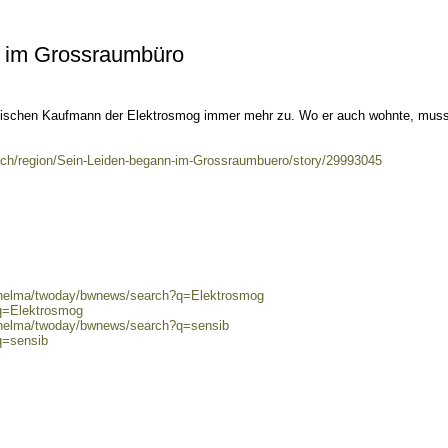
n im Grossraumbüro
nischen Kaufmann der Elektrosmog immer mehr zu. Wo er auch wohnte, muss
rich/region/Sein-Leiden-begann-im-Grossraumbuero/story/29993045
0/helma/twoday/bwnews/search?q=Elektrosmog
?q=Elektrosmog
0/helma/twoday/bwnews/search?q=sensib
q=sensib