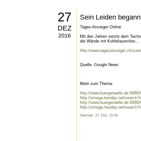
27
Sein Leiden began
DEZ
Tages-Anzeiger Online
2016
Mit den Jahren setzte dem Tech
die Wände mit Kohlefaservlies...
http://www.tagesanzeiger.ch/zue
Quelle: Google News
Mehr zum Thema:
http://www.buergerwelle.de:808
http://omega.twoday.net/search
http://www.buergerwelle.de:808
http://omega.twoday.net/search?
Starmail
- 27. Dez, 15:48