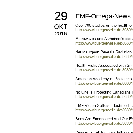
29
EMF-Omega-News 2
OKT
Over 700 studies on the health ef
http://www.buergerwelle.de:8080
2016
Microwaves and Alzheimer's dis
http://www.buergerwelle.de:8080
Neurosurgeon Reveals Radiation 
http://www.buergerwelle.de:8080
Health Risks Associated with Sm
http://www.buergerwelle.de:8080
American Academy of Pediatrics
http://www.buergerwelle.de:8080
No One is Protecting Canadians
http://www.buergerwelle.de:8080
EMF Victim Suffers 'Electrified To
http://www.buergerwelle.de:8080
Bees Are Endangered And Our En
http://www.buergerwelle.de:8080
Residents call for crisis talks ov