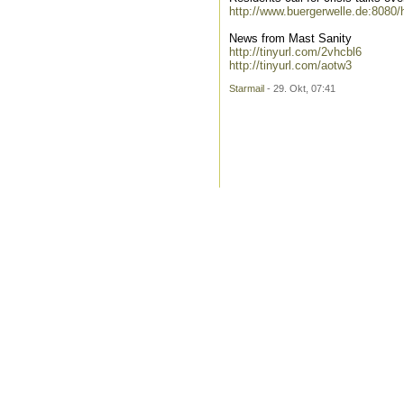
http://www.buergerwelle.de:8080
News from Mast Sanity
http://tinyurl.com/2vhcbl6
http://tinyurl.com/aotw3
Starmail
- 29. Okt, 07:41