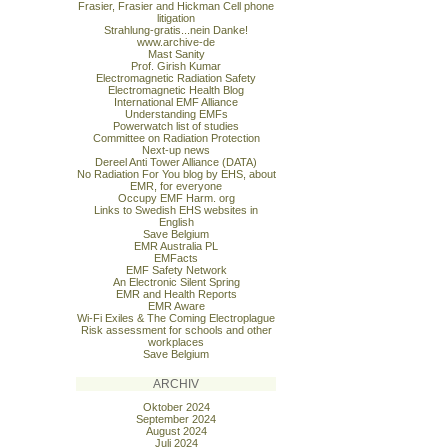
Frasier, Frasier and Hickman Cell phone
litigation
Strahlung-gratis...nein Danke!
www.archive-de
Mast Sanity
Prof. Girish Kumar
Electromagnetic Radiation Safety
Electromagnetic Health Blog
International EMF Alliance
Understanding EMFs
Powerwatch list of studies
Committee on Radiation Protection
Next-up news
Dereel Anti Tower Alliance (DATA)
No Radiation For You blog by EHS, about
EMR, for everyone
Occupy EMF Harm. org
Links to Swedish EHS websites in
English
Save Belgium
EMR Australia PL
EMFacts
EMF Safety Network
An Electronic Silent Spring
EMR and Health Reports
EMR Aware
Wi-Fi Exiles & The Coming Electroplague
Risk assessment for schools and other
workplaces
Save Belgium
ARCHIV
Oktober 2024
September 2024
August 2024
Juli 2024