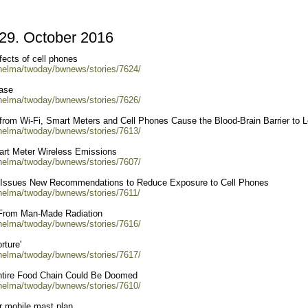
9. October 2016
fects of cell phones
/helma/twoday/bwnews/stories/7624/
ease
/helma/twoday/bwnews/stories/7626/
from Wi-Fi, Smart Meters and Cell Phones Cause the Blood-Brain Barrier to 
/helma/twoday/bwnews/stories/7613/
art Meter Wireless Emissions
/helma/twoday/bwnews/stories/7607/
 Issues New Recommendations to Reduce Exposure to Cell Phones
/helma/twoday/bwnews/stories/7611/
 From Man-Made Radiation
/helma/twoday/bwnews/stories/7616/
rture'
/helma/twoday/bwnews/stories/7617/
tire Food Chain Could Be Doomed
/helma/twoday/bwnews/stories/7610/
er mobile mast plan