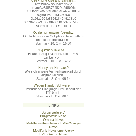
Cell Phone Use and Salivary...
https://noy.soundestlink.c
om/ce/v/6386724829e2d8001d
105f53/6705774b06284babfed
18ff5?
signature=645f52a760
0b24ac293a86261849ffd138e9
059967daa9c98c8fb933f8724a
fe More...
Starmail - 10. Okt, 15:11
Ocala homeowner 'deeply...
Ocala-News.com Cell phone transmitters
on telecommunication...
Starmail - 10. Okt, 15:04
Zug kracht in Auto –...
Heute.at Zug kracht in Auto – Pkw-
Lenker von...
Starmail - 10. Okt, 14:58
Handy an, Hirn aus?
Wie sich unsere Aufmerksamkeit durch
digitale Medien...
Starmail - 8. Okt, 09:14
Wegen Handy: Schwerer...
merkur.de Eine junge Frau ist auf der
Töl10 bei...
Starmail - 8. Okt, 08:48
LINKS
Bürgerwelle e.V.
Bürgerwelle News
Omega-News
Mobilfunk-Newsletter - EMF-Omega-
News
Mobilfunk-Newsletter Archiv
EMF Omega News