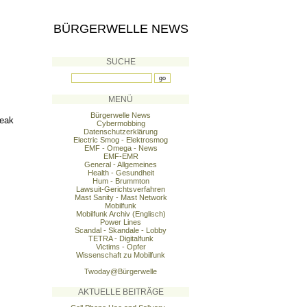
BÜRGERWELLE NEWS
SUCHE
MENÜ
Bürgerwelle News
Leak
Cybermobbing
Datenschutzerklärung
Electric Smog - Elektrosmog
EMF - Omega - News
EMF-EMR
General - Allgemeines
Health - Gesundheit
Hum - Brummton
Lawsuit-Gerichtsverfahren
Mast Sanity - Mast Network
Mobilfunk
Mobilfunk Archiv (Englisch)
Power Lines
Scandal - Skandale - Lobby
TETRA - Digitalfunk
Victims - Opfer
Wissenschaft zu Mobilfunk
Twoday@Bürgerwelle
AKTUELLE BEITRÄGE