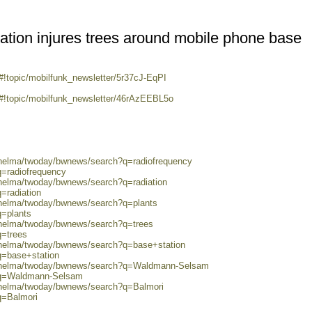
ation injures trees around mobile phone base
#!topic/mobilfunk_newsletter/5r37cJ-EqPI
/#!topic/mobilfunk_newsletter/46rAzEEBL5o
0/helma/twoday/bwnews/search?q=radiofrequency
q=radiofrequency
/helma/twoday/bwnews/search?q=radiation
=radiation
0/helma/twoday/bwnews/search?q=plants
q=plants
0/helma/twoday/bwnews/search?q=trees
q=trees
0/helma/twoday/bwnews/search?q=base+station
q=base+station
80/helma/twoday/bwnews/search?q=Waldmann-Selsam
h?q=Waldmann-Selsam
0/helma/twoday/bwnews/search?q=Balmori
q=Balmori