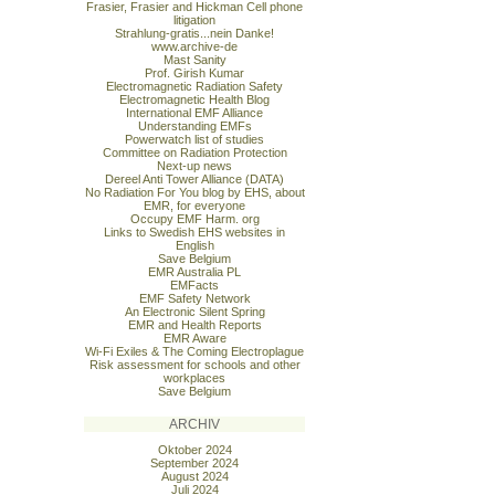
Frasier, Frasier and Hickman Cell phone
litigation
Strahlung-gratis...nein Danke!
www.archive-de
Mast Sanity
Prof. Girish Kumar
Electromagnetic Radiation Safety
Electromagnetic Health Blog
International EMF Alliance
Understanding EMFs
Powerwatch list of studies
Committee on Radiation Protection
Next-up news
Dereel Anti Tower Alliance (DATA)
No Radiation For You blog by EHS, about
EMR, for everyone
Occupy EMF Harm. org
Links to Swedish EHS websites in
English
Save Belgium
EMR Australia PL
EMFacts
EMF Safety Network
An Electronic Silent Spring
EMR and Health Reports
EMR Aware
Wi-Fi Exiles & The Coming Electroplague
Risk assessment for schools and other
workplaces
Save Belgium
ARCHIV
Oktober 2024
September 2024
August 2024
Juli 2024