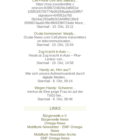
Cell Phone Use and Salivary...
https://noy.soundestlink.c
om/ce/v/6386724829e2d8001d
105f53/6705774b06284babfed
18ff5?
signature=645f52a760
0b24ac293a86261849ffd138e9
059967daa9c98c8fb933f8724a
fe More...
Starmail - 10. Okt, 15:11
Ocala homeowner 'deeply...
Ocala-News.com Cell phone transmitters
on telecommunication...
Starmail - 10. Okt, 15:04
Zug kracht in Auto –...
Heute.at Zug kracht in Auto – Pkw-
Lenker von...
Starmail - 10. Okt, 14:58
Handy an, Hirn aus?
Wie sich unsere Aufmerksamkeit durch
digitale Medien...
Starmail - 8. Okt, 09:14
Wegen Handy: Schwerer...
merkur.de Eine junge Frau ist auf der
Töl10 bei...
Starmail - 8. Okt, 08:48
LINKS
Bürgerwelle e.V.
Bürgerwelle News
Omega-News
Mobilfunk-Newsletter - EMF-Omega-
News
Mobilfunk-Newsletter Archiv
EMF Omega News