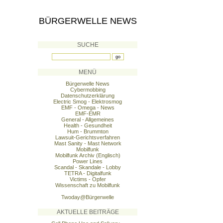
BÜRGERWELLE NEWS
SUCHE
MENÜ
Bürgerwelle News
Cybermobbing
Datenschutzerklärung
Electric Smog - Elektrosmog
EMF - Omega - News
EMF-EMR
General - Allgemeines
Health - Gesundheit
Hum - Brummton
Lawsuit-Gerichtsverfahren
Mast Sanity - Mast Network
Mobilfunk
Mobilfunk Archiv (Englisch)
Power Lines
Scandal - Skandale - Lobby
TETRA - Digitalfunk
Victims - Opfer
Wissenschaft zu Mobilfunk
Twoday@Bürgerwelle
AKTUELLE BEITRÄGE