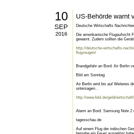
10
US-Behörde warnt 
SEP
Deutsche Wirtschafts Nachrichte
2016
Die amerikanische Flugaufsicht
gewarnt. Zudem sollten die Geräte
http://deutsche-wirtschafts-nach
flugzeugen/
Brandgefahr an Bord: Air Berlin
Bild am Sonntag
Air Berlin wird bis auf Weitere
untersagen...
http://www.bild.de/geld/wirtschaf
Alarm an Bord: Samsung Note 2 
tagesschau.de
Auf einem Flug der indischen Ge
beinahe ein Feuer ausgelöst habe