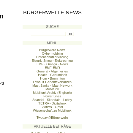
BÜRGERWELLE NEWS
en
SUCHE
MENÜ
Bürgerwelle News
Cybermobbing
Datenschutzerklärung
Electric Smog - Elektrosmog
EMF - Omega - News
EMF-EMR
General - Allgemeines
Health - Gesundheit
Hum - Brummton
Lawsuit-Gerichtsverfahren
ord
Mast Sanity - Mast Network
Mobilfunk
Mobilfunk Archiv (Englisch)
Power Lines
Scandal - Skandale - Lobby
TETRA - Digitalfunk
Victims - Opfer
Wissenschaft zu Mobilfunk
Twoday@Bürgerwelle
AKTUELLE BEITRÄGE
y