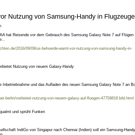
vor Nutzung von Samsung-Handy in Flugzeug
n
 FAA hat Reisende vor dem Gebrauch des Samsung Galaxy Note 7 auf Flügen
...
richten.de/2016/09/09/us-behoerde-warnt-vor-nutzung-von-samsung-handy-in-
 verbietet Nutzung von neuem Galaxy-Handy
s die Inbetriebnahme und das Aufladen des neuen Samsung Galaxy Note 7 an B
t/air-berlin/verbietet-nutzung-von-neuem-galaxy-auf-fluegen-47759818.bild.html
qualmt und sprüht Funken
sellschaft IndiGo von Singapur nach Chennai (Indien) soll ein Samsung-Hand
n...