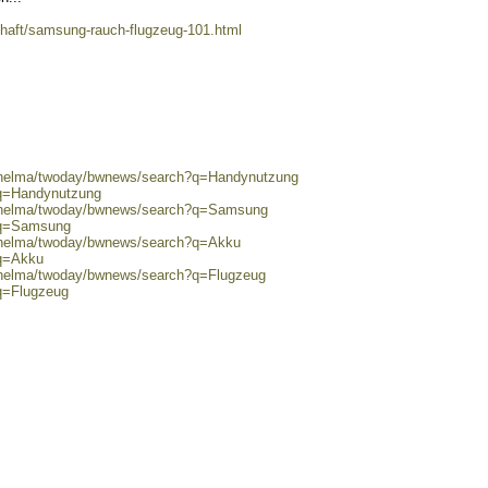
chaft/samsung-rauch-flugzeug-101.html
0/helma/twoday/bwnews/search?q=Handynutzung
?q=Handynutzung
80/helma/twoday/bwnews/search?q=Samsung
h?q=Samsung
0/helma/twoday/bwnews/search?q=Akku
?q=Akku
0/helma/twoday/bwnews/search?q=Flugzeug
?q=Flugzeug