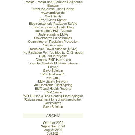
Frasier, Frasier and Hickman Cell phone
litigation
Strahlung-gratis...nein Danke!
www.archive-de
Mast Sanity
Prof. Girish Kumar
Electromagnetic Radiation Safety
Electromagnetic Health Blog
International EMF Alliance
Understanding EMFs
Powerwatch list of studies
Committee on Radiation Protection
Next-up news
Dereel Anti Tower Alliance (DATA)
No Radiation For You blog by EHS, about
EMR, for everyone
Occupy EMF Harm. org
Links to Swedish EHS websites in
English
Save Belgium
EMR Australia PL
EMFacts
EMF Safety Network
An Electronic Silent Spring
EMR and Health Reports
EMR Aware
Wi-Fi Exiles & The Coming Electroplague
Risk assessment for schools and other
workplaces
Save Belgium
ARCHIV
Oktober 2024
September 2024
August 2024
Juli 2024