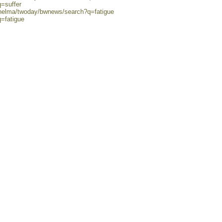
q=suffer
/helma/twoday/bwnews/search?q=fatigue
q=fatigue