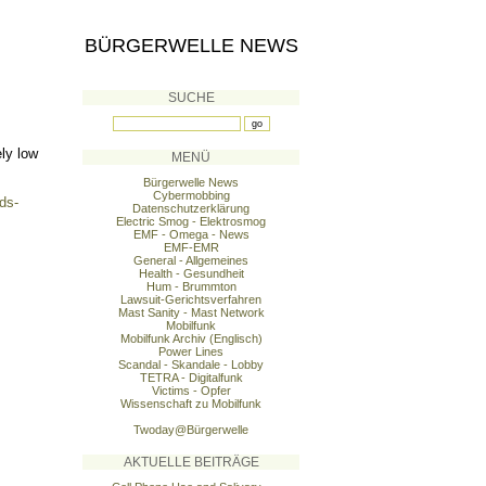
BÜRGERWELLE NEWS
SUCHE
ely low
MENÜ
Bürgerwelle News
Cybermobbing
ds-
Datenschutzerklärung
Electric Smog - Elektrosmog
EMF - Omega - News
EMF-EMR
General - Allgemeines
Health - Gesundheit
Hum - Brummton
Lawsuit-Gerichtsverfahren
Mast Sanity - Mast Network
Mobilfunk
Mobilfunk Archiv (Englisch)
Power Lines
Scandal - Skandale - Lobby
TETRA - Digitalfunk
Victims - Opfer
Wissenschaft zu Mobilfunk
Twoday@Bürgerwelle
AKTUELLE BEITRÄGE