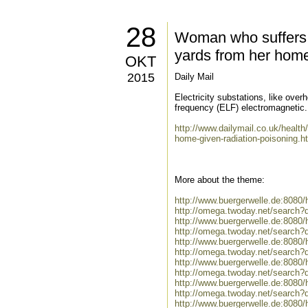
28
Woman who suffers fi
yards from her home 
OKT
2015
Daily Mail
Electricity substations, like ove
frequency (ELF) electromagnetic.
http://www.dailymail.co.uk/health
home-given-radiation-poisoning.h
More about the theme:
http://www.buergerwelle.de:808
http://omega.twoday.net/search?
http://www.buergerwelle.de:8080
http://omega.twoday.net/search?q
http://www.buergerwelle.de:808
http://omega.twoday.net/search?
http://www.buergerwelle.de:808
http://omega.twoday.net/search?
http://www.buergerwelle.de:808
http://omega.twoday.net/search?
http://www.buergerwelle.de:8080