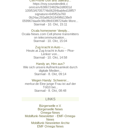
Cell Phone Use and Salivary...
https://noy.soundestlink.c
om/ce/v/6386724829e2d8001d
105f53/6705774b06284babfed
18ff5?
signature=645f52a760
0b24ac293a86261849ffd138e9
059967daa9c98c8fb933f8724a
fe More...
Starmail - 10. Okt, 15:11
Ocala homeowner 'deeply...
Ocala-News.com Cell phone transmitters
on telecommunication...
Starmail - 10. Okt, 15:04
Zug kracht in Auto –...
Heute.at Zug kracht in Auto – Pkw-
Lenker von...
Starmail - 10. Okt, 14:58
Handy an, Hirn aus?
Wie sich unsere Aufmerksamkeit durch
digitale Medien...
Starmail - 8. Okt, 09:14
Wegen Handy: Schwerer...
merkur.de Eine junge Frau ist auf der
Töl10 bei...
Starmail - 8. Okt, 08:48
LINKS
Bürgerwelle e.V.
Bürgerwelle News
Omega-News
Mobilfunk-Newsletter - EMF-Omega-
News
Mobilfunk-Newsletter Archiv
EMF Omega News