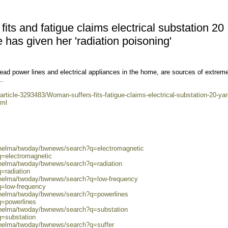
ts and fatigue claims electrical substation 20
has given her 'radiation poisoning'
rhead power lines and electrical appliances in the home, are sources of extrem
..
/article-3293483/Woman-suffers-fits-fatigue-claims-electrical-substation-20-yar
tml
0/helma/twoday/bwnews/search?q=electromagnetic
q=electromagnetic
/helma/twoday/bwnews/search?q=radiation
=radiation
0/helma/twoday/bwnews/search?q=low-frequency
q=low-frequency
0/helma/twoday/bwnews/search?q=powerlines
q=powerlines
0/helma/twoday/bwnews/search?q=substation
q=substation
/helma/twoday/bwnews/search?q=suffer