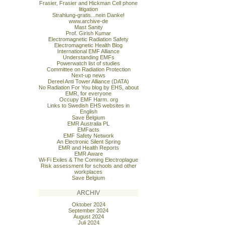
Frasier, Frasier and Hickman Cell phone
litigation
Strahlung-gratis...nein Danke!
www.archive-de
Mast Sanity
Prof. Girish Kumar
Electromagnetic Radiation Safety
Electromagnetic Health Blog
International EMF Alliance
Understanding EMFs
Powerwatch list of studies
Committee on Radiation Protection
Next-up news
Dereel Anti Tower Alliance (DATA)
No Radiation For You blog by EHS, about
EMR, for everyone
Occupy EMF Harm. org
Links to Swedish EHS websites in
English
Save Belgium
EMR Australia PL
EMFacts
EMF Safety Network
An Electronic Silent Spring
EMR and Health Reports
EMR Aware
Wi-Fi Exiles & The Coming Electroplague
Risk assessment for schools and other
workplaces
Save Belgium
ARCHIV
Oktober 2024
September 2024
August 2024
Juli 2024