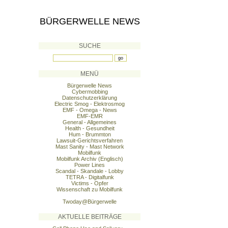
BÜRGERWELLE NEWS
SUCHE
MENÜ
Bürgerwelle News
Cybermobbing
Datenschutzerklärung
Electric Smog - Elektrosmog
EMF - Omega - News
EMF-EMR
General - Allgemeines
Health - Gesundheit
Hum - Brummton
Lawsuit-Gerichtsverfahren
Mast Sanity - Mast Network
Mobilfunk
Mobilfunk Archiv (Englisch)
Power Lines
Scandal - Skandale - Lobby
TETRA - Digitalfunk
Victims - Opfer
Wissenschaft zu Mobilfunk
Twoday@Bürgerwelle
AKTUELLE BEITRÄGE