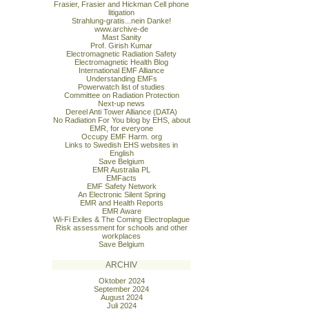
Frasier, Frasier and Hickman Cell phone
litigation
Strahlung-gratis...nein Danke!
www.archive-de
Mast Sanity
Prof. Girish Kumar
Electromagnetic Radiation Safety
Electromagnetic Health Blog
International EMF Alliance
Understanding EMFs
Powerwatch list of studies
Committee on Radiation Protection
Next-up news
Dereel Anti Tower Alliance (DATA)
No Radiation For You blog by EHS, about
EMR, for everyone
Occupy EMF Harm. org
Links to Swedish EHS websites in
English
Save Belgium
EMR Australia PL
EMFacts
EMF Safety Network
An Electronic Silent Spring
EMR and Health Reports
EMR Aware
Wi-Fi Exiles & The Coming Electroplague
Risk assessment for schools and other
workplaces
Save Belgium
ARCHIV
Oktober 2024
September 2024
August 2024
Juli 2024