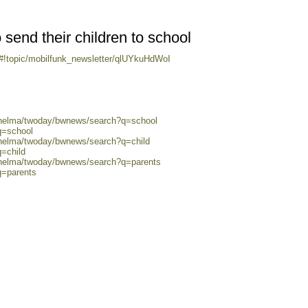
o send their children to school
/#!topic/mobilfunk_newsletter/qlUYkuHdWoI
0/helma/twoday/bwnews/search?q=school
q=school
/helma/twoday/bwnews/search?q=child
q=child
0/helma/twoday/bwnews/search?q=parents
q=parents