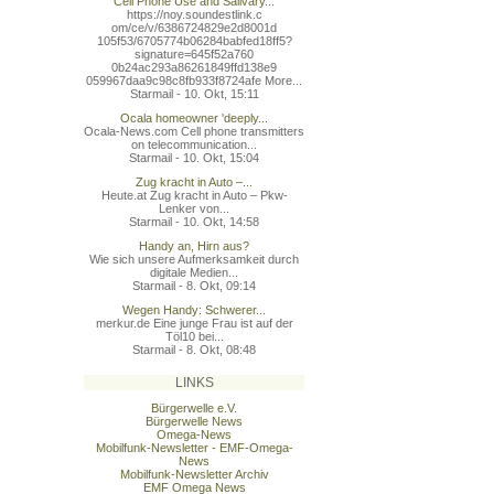
Cell Phone Use and Salivary...
https://noy.soundestlink.c
om/ce/v/6386724829e2d8001d
105f53/6705774b06284babfed
18ff5?
signature=645f52a760
0b24ac293a86261849ffd138e9
059967daa9c98c8fb933f8724a
fe More...
Starmail - 10. Okt, 15:11
Ocala homeowner 'deeply...
Ocala-News.com Cell phone transmitters
on telecommunication...
Starmail - 10. Okt, 15:04
Zug kracht in Auto –...
Heute.at Zug kracht in Auto – Pkw-
Lenker von...
Starmail - 10. Okt, 14:58
Handy an, Hirn aus?
Wie sich unsere Aufmerksamkeit durch
digitale Medien...
Starmail - 8. Okt, 09:14
Wegen Handy: Schwerer...
merkur.de Eine junge Frau ist auf der
Töl10 bei...
Starmail - 8. Okt, 08:48
LINKS
Bürgerwelle e.V.
Bürgerwelle News
Omega-News
Mobilfunk-Newsletter - EMF-Omega-
News
Mobilfunk-Newsletter Archiv
EMF Omega News