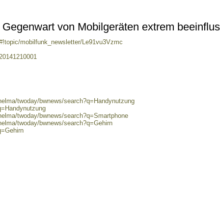
n Gegenwart von Mobilgeräten extrem beeinflus
/#!topic/mobilfunk_newsletter/Le91vu3Vzmc
/20141210001
0/helma/twoday/bwnews/search?q=Handynutzung
?q=Handynutzung
0/helma/twoday/bwnews/search?q=Smartphone
0/helma/twoday/bwnews/search?q=Gehirn
q=Gehirn