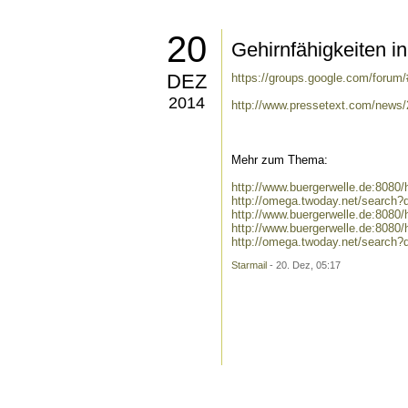
20
Gehirnfähigkeiten i
DEZ
https://groups.google.com/forum
2014
http://www.pressetext.com/news
Mehr zum Thema:
http://www.buergerwelle.de:808
http://omega.twoday.net/search
http://www.buergerwelle.de:808
http://www.buergerwelle.de:808
http://omega.twoday.net/search?
Starmail
- 20. Dez, 05:17