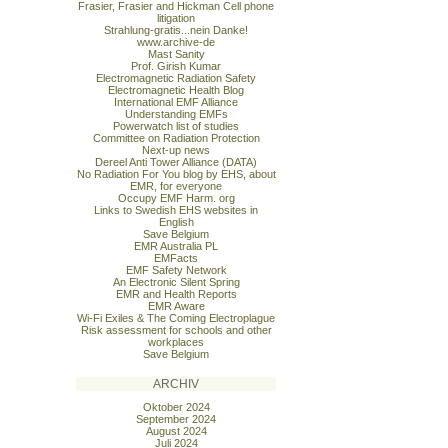
Frasier, Frasier and Hickman Cell phone
litigation
Strahlung-gratis...nein Danke!
www.archive-de
Mast Sanity
Prof. Girish Kumar
Electromagnetic Radiation Safety
Electromagnetic Health Blog
International EMF Alliance
Understanding EMFs
Powerwatch list of studies
Committee on Radiation Protection
Next-up news
Dereel Anti Tower Alliance (DATA)
No Radiation For You blog by EHS, about
EMR, for everyone
Occupy EMF Harm. org
Links to Swedish EHS websites in
English
Save Belgium
EMR Australia PL
EMFacts
EMF Safety Network
An Electronic Silent Spring
EMR and Health Reports
EMR Aware
Wi-Fi Exiles & The Coming Electroplague
Risk assessment for schools and other
workplaces
Save Belgium
ARCHIV
Oktober 2024
September 2024
August 2024
Juli 2024