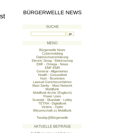
BÜRGERWELLE NEWS
st
SUCHE
MENÜ
Bürgerwelle News
Cybermobbing
Datenschutzerklärung
Electric Smog - Elektrosmog
EMF - Omega - News
EMF-EMR
General - Allgemeines
Health - Gesundheit
Hum - Brummton
Lawsuit-Gerichtsverfahren
Mast Sanity - Mast Network
Mobilfunk
Mobilfunk Archiv (Englisch)
Power Lines
Scandal - Skandale - Lobby
TETRA - Digitalfunk
Victims - Opfer
Wissenschaft zu Mobilfunk
Twoday@Bürgerwelle
AKTUELLE BEITRÄGE