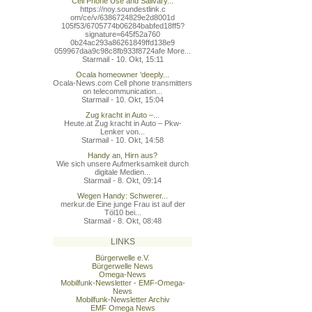
Cell Phone Use and Salivary...
https://noy.soundestlink.c
om/ce/v/6386724829e2d8001d
105f53/6705774b06284babfed
18ff5?
signature=645f52a760
0b24ac293a86261849ffd138e9
059967daa9c98c8fb933f8724a
fe More...
Starmail - 10. Okt, 15:11
Ocala homeowner 'deeply...
Ocala-News.com Cell phone transmitters
on telecommunication...
Starmail - 10. Okt, 15:04
Zug kracht in Auto –...
Heute.at Zug kracht in Auto – Pkw-
Lenker von...
Starmail - 10. Okt, 14:58
Handy an, Hirn aus?
Wie sich unsere Aufmerksamkeit durch
digitale Medien...
Starmail - 8. Okt, 09:14
Wegen Handy: Schwerer...
merkur.de Eine junge Frau ist auf der
Töl10 bei...
Starmail - 8. Okt, 08:48
LINKS
Bürgerwelle e.V.
Bürgerwelle News
Omega-News
Mobilfunk-Newsletter - EMF-Omega-
News
Mobilfunk-Newsletter Archiv
EMF Omega News