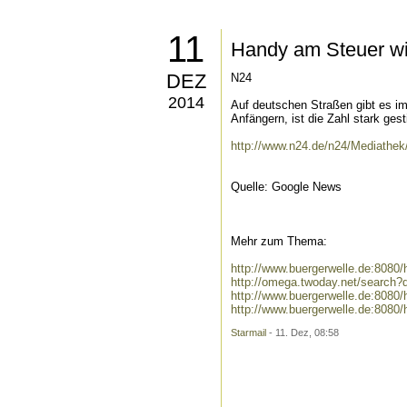
11
Handy am Steuer w
DEZ
N24
2014
Auf deutschen Straßen gibt es im
Anfängern, ist die Zahl stark gest
http://www.n24.de/n24/Mediathek
Quelle: Google News
Mehr zum Thema:
http://www.buergerwelle.de:808
http://omega.twoday.net/search
http://www.buergerwelle.de:808
http://www.buergerwelle.de:808
Starmail
- 11. Dez, 08:58