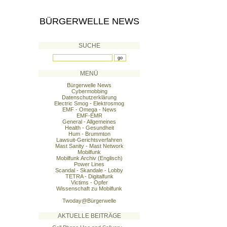
BÜRGERWELLE NEWS
SUCHE
MENÜ
Bürgerwelle News
Cybermobbing
Datenschutzerklärung
Electric Smog - Elektrosmog
EMF - Omega - News
EMF-EMR
General - Allgemeines
Health - Gesundheit
Hum - Brummton
Lawsuit-Gerichtsverfahren
Mast Sanity - Mast Network
Mobilfunk
Mobilfunk Archiv (Englisch)
Power Lines
Scandal - Skandale - Lobby
TETRA - Digitalfunk
Victims - Opfer
Wissenschaft zu Mobilfunk
Twoday@Bürgerwelle
AKTUELLE BEITRÄGE