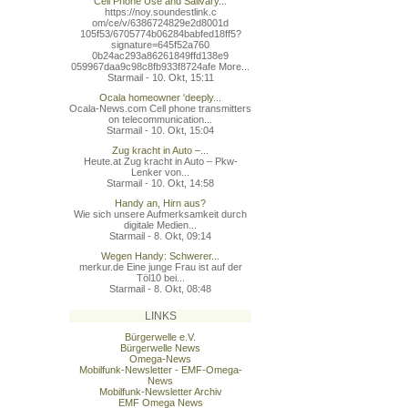
Cell Phone Use and Salivary...
https://noy.soundestlink.c
om/ce/v/6386724829e2d8001d
105f53/6705774b06284babfed
18ff5?
signature=645f52a760
0b24ac293a86261849ffd138e9
059967daa9c98c8fb933f8724a
fe More...
Starmail - 10. Okt, 15:11
Ocala homeowner 'deeply...
Ocala-News.com Cell phone transmitters
on telecommunication...
Starmail - 10. Okt, 15:04
Zug kracht in Auto –...
Heute.at Zug kracht in Auto – Pkw-
Lenker von...
Starmail - 10. Okt, 14:58
Handy an, Hirn aus?
Wie sich unsere Aufmerksamkeit durch
digitale Medien...
Starmail - 8. Okt, 09:14
Wegen Handy: Schwerer...
merkur.de Eine junge Frau ist auf der
Töl10 bei...
Starmail - 8. Okt, 08:48
LINKS
Bürgerwelle e.V.
Bürgerwelle News
Omega-News
Mobilfunk-Newsletter - EMF-Omega-
News
Mobilfunk-Newsletter Archiv
EMF Omega News