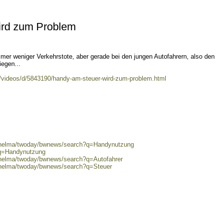
ird zum Problem
mer weniger Verkehrstote, aber gerade bei den jungen Autofahrern, also den
iegen...
/videos/d/5843190/handy-am-steuer-wird-zum-problem.html
0/helma/twoday/bwnews/search?q=Handynutzung
?q=Handynutzung
0/helma/twoday/bwnews/search?q=Autofahrer
0/helma/twoday/bwnews/search?q=Steuer