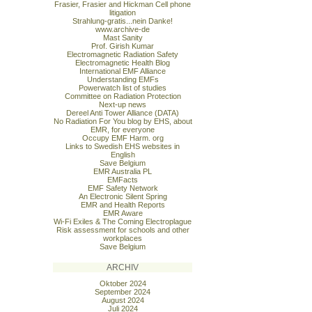
Frasier, Frasier and Hickman Cell phone
litigation
Strahlung-gratis...nein Danke!
www.archive-de
Mast Sanity
Prof. Girish Kumar
Electromagnetic Radiation Safety
Electromagnetic Health Blog
International EMF Alliance
Understanding EMFs
Powerwatch list of studies
Committee on Radiation Protection
Next-up news
Dereel Anti Tower Alliance (DATA)
No Radiation For You blog by EHS, about
EMR, for everyone
Occupy EMF Harm. org
Links to Swedish EHS websites in
English
Save Belgium
EMR Australia PL
EMFacts
EMF Safety Network
An Electronic Silent Spring
EMR and Health Reports
EMR Aware
Wi-Fi Exiles & The Coming Electroplague
Risk assessment for schools and other
workplaces
Save Belgium
ARCHIV
Oktober 2024
September 2024
August 2024
Juli 2024