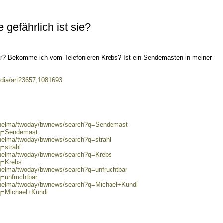
gefährlich ist sie?
r? Bekomme ich vom Telefonieren Krebs? Ist ein Sendemasten in meiner
edia/art23657,1081693
0/helma/twoday/bwnews/search?q=Sendemast
?q=Sendemast
/helma/twoday/bwnews/search?q=strahl
=strahl
0/helma/twoday/bwnews/search?q=Krebs
?q=Krebs
/helma/twoday/bwnews/search?q=unfruchtbar
q=unfruchtbar
0/helma/twoday/bwnews/search?q=Michael+Kundi
?q=Michael+Kundi