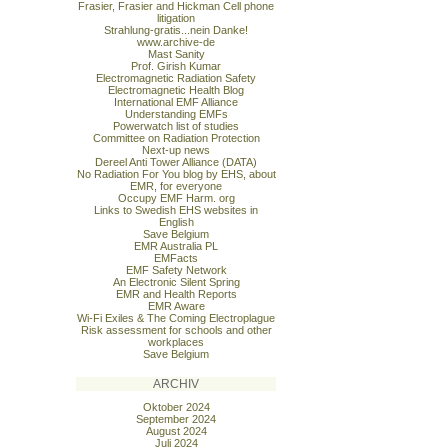
Frasier, Frasier and Hickman Cell phone
litigation
Strahlung-gratis...nein Danke!
www.archive-de
Mast Sanity
Prof. Girish Kumar
Electromagnetic Radiation Safety
Electromagnetic Health Blog
International EMF Alliance
Understanding EMFs
Powerwatch list of studies
Committee on Radiation Protection
Next-up news
Dereel Anti Tower Alliance (DATA)
No Radiation For You blog by EHS, about
EMR, for everyone
Occupy EMF Harm. org
Links to Swedish EHS websites in
English
Save Belgium
EMR Australia PL
EMFacts
EMF Safety Network
An Electronic Silent Spring
EMR and Health Reports
EMR Aware
Wi-Fi Exiles & The Coming Electroplague
Risk assessment for schools and other
workplaces
Save Belgium
ARCHIV
Oktober 2024
September 2024
August 2024
Juli 2024