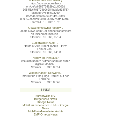
Cell Phone Use and Salivary...
https://noy.soundestlink.c
om/ce/v/6386724829e2d8001d
105f53/6705774b06284babfed
18ff5?
signature=645f52a760
0b24ac293a86261849ffd138e9
059967daa9c98c8fb933f8724a
fe More...
Starmail - 10. Okt, 15:11
Ocala homeowner 'deeply...
Ocala-News.com Cell phone transmitters
on telecommunication...
Starmail - 10. Okt, 15:04
Zug kracht in Auto –...
Heute.at Zug kracht in Auto – Pkw-
Lenker von...
Starmail - 10. Okt, 14:58
Handy an, Hirn aus?
Wie sich unsere Aufmerksamkeit durch
digitale Medien...
Starmail - 8. Okt, 09:14
Wegen Handy: Schwerer...
merkur.de Eine junge Frau ist auf der
Töl10 bei...
Starmail - 8. Okt, 08:48
LINKS
Bürgerwelle e.V.
Bürgerwelle News
Omega-News
Mobilfunk-Newsletter - EMF-Omega-
News
Mobilfunk-Newsletter Archiv
EMF Omega News