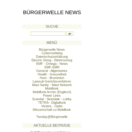
BÜRGERWELLE NEWS
SUCHE
MENÜ
Bürgerwelle News
Cybermobbing
Datenschutzerklärung
Electric Smog - Elektrosmog
EMF - Omega - News
EMF-EMR
General - Allgemeines
Health - Gesundheit
Hum - Brummton
Lawsuit-Gerichtsverfahren
Mast Sanity - Mast Network
Mobilfunk
Mobilfunk Archiv (Englisch)
Power Lines
Scandal - Skandale - Lobby
TETRA - Digitalfunk
Victims - Opfer
Wissenschaft zu Mobilfunk
Twoday@Bürgerwelle
AKTUELLE BEITRÄGE