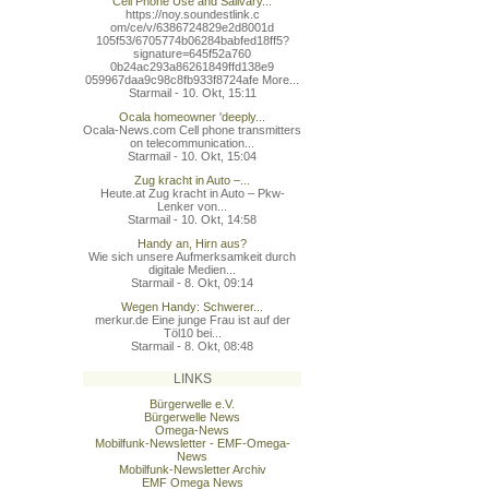
Cell Phone Use and Salivary...
https://noy.soundestlink.c
om/ce/v/6386724829e2d8001d
105f53/6705774b06284babfed
18ff5?
signature=645f52a760
0b24ac293a86261849ffd138e9
059967daa9c98c8fb933f8724a
fe More...
Starmail - 10. Okt, 15:11
Ocala homeowner 'deeply...
Ocala-News.com Cell phone transmitters
on telecommunication...
Starmail - 10. Okt, 15:04
Zug kracht in Auto –...
Heute.at Zug kracht in Auto – Pkw-
Lenker von...
Starmail - 10. Okt, 14:58
Handy an, Hirn aus?
Wie sich unsere Aufmerksamkeit durch
digitale Medien...
Starmail - 8. Okt, 09:14
Wegen Handy: Schwerer...
merkur.de Eine junge Frau ist auf der
Töl10 bei...
Starmail - 8. Okt, 08:48
LINKS
Bürgerwelle e.V.
Bürgerwelle News
Omega-News
Mobilfunk-Newsletter - EMF-Omega-
News
Mobilfunk-Newsletter Archiv
EMF Omega News