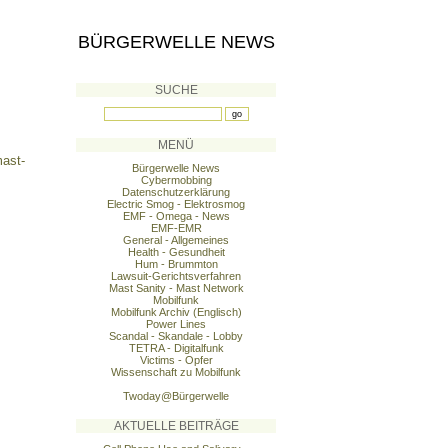
BÜRGERWELLE NEWS
SUCHE
MENÜ
mast-
Bürgerwelle News
Cybermobbing
Datenschutzerklärung
Electric Smog - Elektrosmog
EMF - Omega - News
EMF-EMR
General - Allgemeines
Health - Gesundheit
Hum - Brummton
Lawsuit-Gerichtsverfahren
Mast Sanity - Mast Network
Mobilfunk
Mobilfunk Archiv (Englisch)
Power Lines
Scandal - Skandale - Lobby
TETRA - Digitalfunk
Victims - Opfer
Wissenschaft zu Mobilfunk
Twoday@Bürgerwelle
AKTUELLE BEITRÄGE