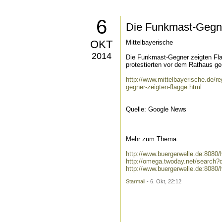
6
Die Funkmast-Gegne
OKT
Mittelbayerische
2014
Die Funkmast-Gegner zeigten Fla
protestierten vor dem Rathaus ge
http://www.mittelbayerische.de/r
gegner-zeigten-flagge.html
Quelle: Google News
Mehr zum Thema:
http://www.buergerwelle.de:808
http://omega.twoday.net/search
http://www.buergerwelle.de:808
Starmail
- 6. Okt, 22:12