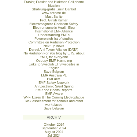
Frasier, Frasier and Hickman Cell phone
litigation
Strahlung-gratis...nein Danke!
www.archive-de
Mast Sanity
Prof. Girish Kumar
Electromagnetic Radiation Safety
Electromagnetic Health Blog
International EMF Alliance
Understanding EMFs
Powerwatch list of studies
Committee on Radiation Protection
Next-up news
Dereel Anti Tower Alliance (DATA)
No Radiation For You blog by EHS, about
EMR, for everyone
Occupy EMF Harm. org
Links to Swedish EHS websites in
English
Save Belgium
EMR Australia PL
EMFacts
EMF Safety Network
An Electronic Silent Spring
EMR and Health Reports
EMR Aware
Wi-Fi Exiles & The Coming Electroplague
Risk assessment for schools and other
workplaces
Save Belgium
ARCHIV
Oktober 2024
September 2024
August 2024
Juli 2024