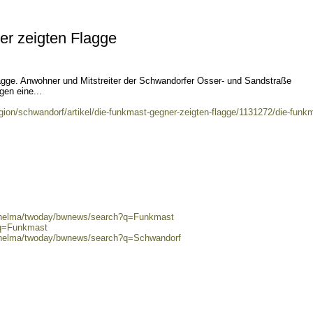
r zeigten Flagge
gge. Anwohner und Mitstreiter der Schwandorfer Osser- und Sandstraße
gen eine...
egion/schwandorf/artikel/die-funkmast-gegner-zeigten-flagge/1131272/die-funk
0/helma/twoday/bwnews/search?q=Funkmast
?q=Funkmast
0/helma/twoday/bwnews/search?q=Schwandorf