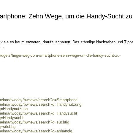
artphone: Zehn Wege, um die Handy-Sucht zu
 viele es kaum erwarten, draufzuschauen. Das ständige Nachsehen und Tipp
...
gadgets/finger-weg-vom-smartphone-zehn-wege-um-die-handy-sucht-zu-
0/helma/twoday/bwnews/search?q=Smartphone
0/helma/twoday/bwnews/search?q=Handynutzung
?q=Handynutzung
0/helma/twoday/bwnews/search?q=Handysucht
?q=Handysucht
0/helma/twoday/bwnews/search?q=süchtig
q=süchtig
0/helma/twoday/bwnews/search?q=abhängig