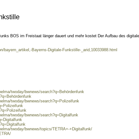
kstille
nks BOS im Freistaat länger dauert und mehr kostet Der Aufbau des digital
n/bayern_artikel,-Bayerns-Digitale-Funkstille-_arid,10033988.html
0/helma/twoday/bwnews/search?q=Behördenfunk
ch?q=Behördenfunk
/helma/twoday/bwnews/search?q=Polizeifunk
q=Polizeifunk
h?q=Polizeifunk
/helma/twoday/bwnews/search?q=Digitalfunk
=Digitalfunk
?q=Digitalfunk
/helma/twoday/bwnews/topics/TETRA+-+Digitalfunk/
TETRA/