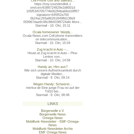
Cell Phone Use and Salivary...
https://noy.soundestlink.c
om/ce/v/6386724829e2d8001d
105f53/6705774b06284babfed
18ff5?
signature=645f52a760
0b24ac293a86261849ffd138e9
059967daa9c98c8fb933f8724a
fe More...
Starmail - 10. Okt, 15:11
Ocala homeowner 'deeply...
Ocala-News.com Cell phone transmitters
on telecommunication...
Starmail - 10. Okt, 15:04
Zug kracht in Auto –...
Heute.at Zug kracht in Auto – Pkw-
Lenker von...
Starmail - 10. Okt, 14:58
Handy an, Hirn aus?
Wie sich unsere Aufmerksamkeit durch
digitale Medien...
Starmail - 8. Okt, 09:14
Wegen Handy: Schwerer...
merkur.de Eine junge Frau ist auf der
Töl10 bei...
Starmail - 8. Okt, 08:48
LINKS
Bürgerwelle e.V.
Bürgerwelle News
Omega-News
Mobilfunk-Newsletter - EMF-Omega-
News
Mobilfunk-Newsletter Archiv
EMF Omega News