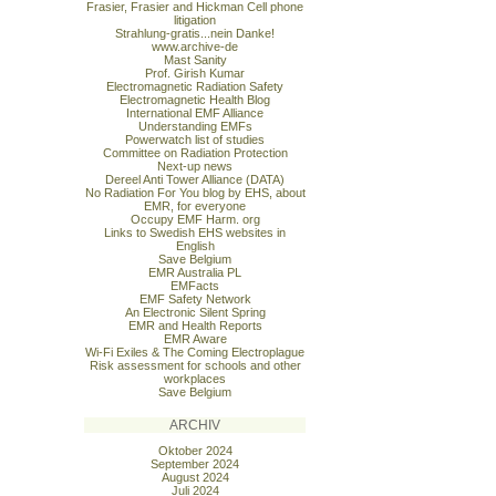
Frasier, Frasier and Hickman Cell phone
litigation
Strahlung-gratis...nein Danke!
www.archive-de
Mast Sanity
Prof. Girish Kumar
Electromagnetic Radiation Safety
Electromagnetic Health Blog
International EMF Alliance
Understanding EMFs
Powerwatch list of studies
Committee on Radiation Protection
Next-up news
Dereel Anti Tower Alliance (DATA)
No Radiation For You blog by EHS, about
EMR, for everyone
Occupy EMF Harm. org
Links to Swedish EHS websites in
English
Save Belgium
EMR Australia PL
EMFacts
EMF Safety Network
An Electronic Silent Spring
EMR and Health Reports
EMR Aware
Wi-Fi Exiles & The Coming Electroplague
Risk assessment for schools and other
workplaces
Save Belgium
ARCHIV
Oktober 2024
September 2024
August 2024
Juli 2024