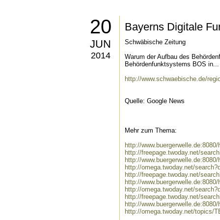
20
Bayerns Digitale Fun
JUN
Schwäbische Zeitung
2014
Warum der Aufbau des Behördenfu
Behördenfunktsystems BOS in...
http://www.schwaebische.de/regio
Quelle: Google News
Mehr zum Thema:
http://www.buergerwelle.de:808
http://freepage.twoday.net/sear
http://www.buergerwelle.de:8080
http://omega.twoday.net/search?
http://freepage.twoday.net/searc
http://www.buergerwelle.de:8080
http://omega.twoday.net/search?q
http://freepage.twoday.net/search
http://www.buergerwelle.de:8080
http://omega.twoday.net/topics/