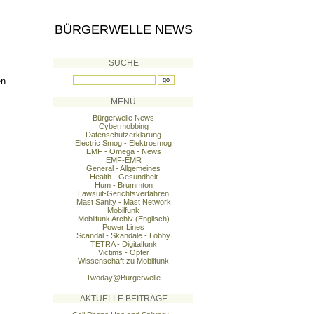
BÜRGERWELLE NEWS
SUCHE
en
MENÜ
Bürgerwelle News
Cybermobbing
Datenschutzerklärung
Electric Smog - Elektrosmog
EMF - Omega - News
EMF-EMR
General - Allgemeines
Health - Gesundheit
Hum - Brummton
Lawsuit-Gerichtsverfahren
Mast Sanity - Mast Network
Mobilfunk
Mobilfunk Archiv (Englisch)
Power Lines
Scandal - Skandale - Lobby
TETRA - Digitalfunk
Victims - Opfer
Wissenschaft zu Mobilfunk
Twoday@Bürgerwelle
AKTUELLE BEITRÄGE