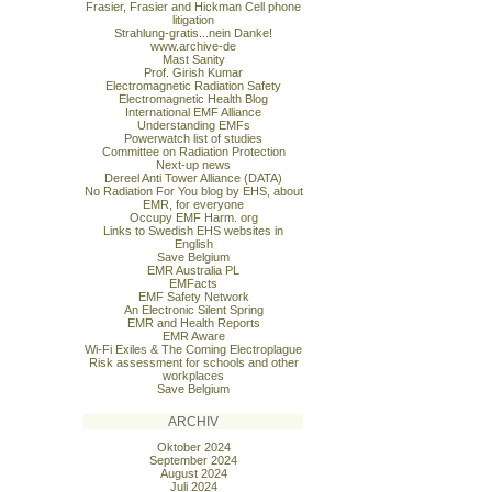
Frasier, Frasier and Hickman Cell phone
litigation
Strahlung-gratis...nein Danke!
www.archive-de
Mast Sanity
Prof. Girish Kumar
Electromagnetic Radiation Safety
Electromagnetic Health Blog
International EMF Alliance
Understanding EMFs
Powerwatch list of studies
Committee on Radiation Protection
Next-up news
Dereel Anti Tower Alliance (DATA)
No Radiation For You blog by EHS, about
EMR, for everyone
Occupy EMF Harm. org
Links to Swedish EHS websites in
English
Save Belgium
EMR Australia PL
EMFacts
EMF Safety Network
An Electronic Silent Spring
EMR and Health Reports
EMR Aware
Wi-Fi Exiles & The Coming Electroplague
Risk assessment for schools and other
workplaces
Save Belgium
ARCHIV
Oktober 2024
September 2024
August 2024
Juli 2024