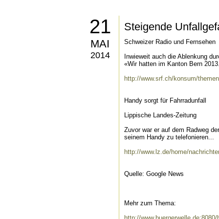
21
Steigende Unfallgef
MAI
Schweizer Radio und Fernsehen
2014
Inwieweit auch die Ablenkung dur
«Wir hatten im Kanton Bern 2013.
http://www.srf.ch/konsum/themen/
Handy sorgt für Fahrradunfall
Lippische Landes-Zeitung
Zuvor war er auf dem Radweg der
seinem Handy zu telefonieren...
http://www.lz.de/home/nachricht
Quelle: Google News
Mehr zum Thema:
http://www.buergerwelle.de:808