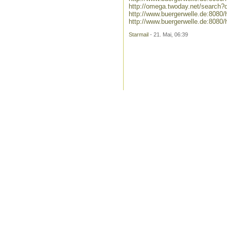
http://omega.twoday.net/search
http://www.buergerwelle.de:808
http://www.buergerwelle.de:8080
Starmail
- 21. Mai, 06:39