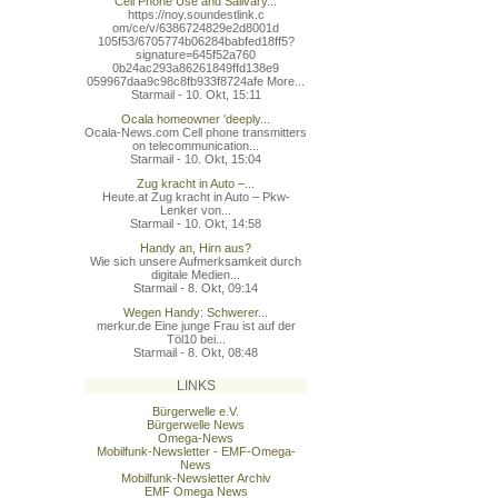
Cell Phone Use and Salivary...
https://noy.soundestlink.c
om/ce/v/6386724829e2d8001d
105f53/6705774b06284babfed
18ff5?
signature=645f52a760
0b24ac293a86261849ffd138e9
059967daa9c98c8fb933f8724a
fe More...
Starmail - 10. Okt, 15:11
Ocala homeowner 'deeply...
Ocala-News.com Cell phone transmitters
on telecommunication...
Starmail - 10. Okt, 15:04
Zug kracht in Auto –...
Heute.at Zug kracht in Auto – Pkw-
Lenker von...
Starmail - 10. Okt, 14:58
Handy an, Hirn aus?
Wie sich unsere Aufmerksamkeit durch
digitale Medien...
Starmail - 8. Okt, 09:14
Wegen Handy: Schwerer...
merkur.de Eine junge Frau ist auf der
Töl10 bei...
Starmail - 8. Okt, 08:48
LINKS
Bürgerwelle e.V.
Bürgerwelle News
Omega-News
Mobilfunk-Newsletter - EMF-Omega-
News
Mobilfunk-Newsletter Archiv
EMF Omega News