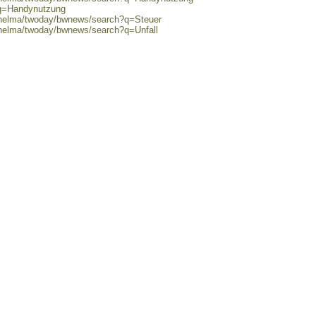
?q=Handynutzung
0/helma/twoday/bwnews/search?q=Steuer
/helma/twoday/bwnews/search?q=Unfall