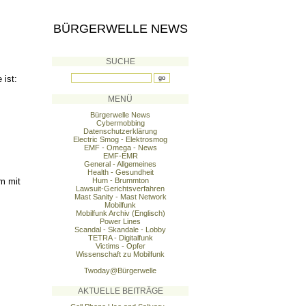
BÜRGERWELLE NEWS
SUCHE
 ist:
MENÜ
Bürgerwelle News
Cybermobbing
Datenschutzerklärung
Electric Smog - Elektrosmog
EMF - Omega - News
EMF-EMR
General - Allgemeines
Health - Gesundheit
m mit
Hum - Brummton
Lawsuit-Gerichtsverfahren
Mast Sanity - Mast Network
Mobilfunk
Mobilfunk Archiv (Englisch)
Power Lines
Scandal - Skandale - Lobby
TETRA - Digitalfunk
Victims - Opfer
Wissenschaft zu Mobilfunk
Twoday@Bürgerwelle
AKTUELLE BEITRÄGE