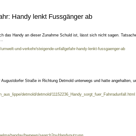
ahr: Handy lenkt Fussgänger ab
ch das Handy an dieser Zunahme Schuld ist, lässt sich nicht sagen. Tatsache
..
umwelt-und-verkehr/steigende-unfallgefahr-handy-lenkt-fussgaenger-ab
 Augustdorfer Straße in Richtung Detmold unterwegs und hatte angehalten, u
en_aus_lippe/detmold/detmold/11152236_Handy_sorgt_fuer_Fahrradunfall.html
0/helma/twoday/bwnews/search?q=Handynutzung