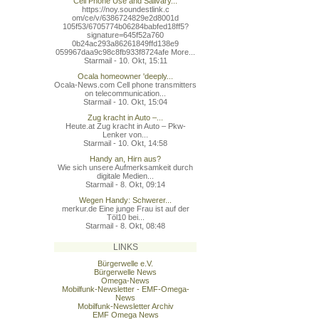
Cell Phone Use and Salivary...
https://noy.soundestlink.c
om/ce/v/6386724829e2d8001d
105f53/6705774b06284babfed
18ff5?
signature=645f52a760
0b24ac293a86261849ffd138e9
059967daa9c98c8fb933f8724a
fe More...
Starmail - 10. Okt, 15:11
Ocala homeowner 'deeply...
Ocala-News.com Cell phone transmitters
on telecommunication...
Starmail - 10. Okt, 15:04
Zug kracht in Auto –...
Heute.at Zug kracht in Auto – Pkw-
Lenker von...
Starmail - 10. Okt, 14:58
Handy an, Hirn aus?
Wie sich unsere Aufmerksamkeit durch
digitale Medien...
Starmail - 8. Okt, 09:14
Wegen Handy: Schwerer...
merkur.de Eine junge Frau ist auf der
Töl10 bei...
Starmail - 8. Okt, 08:48
LINKS
Bürgerwelle e.V.
Bürgerwelle News
Omega-News
Mobilfunk-Newsletter - EMF-Omega-
News
Mobilfunk-Newsletter Archiv
EMF Omega News