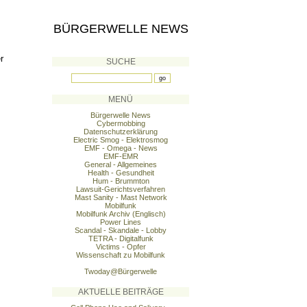
BÜRGERWELLE NEWS
r
SUCHE
MENÜ
Bürgerwelle News
Cybermobbing
Datenschutzerklärung
Electric Smog - Elektrosmog
EMF - Omega - News
EMF-EMR
General - Allgemeines
Health - Gesundheit
Hum - Brummton
Lawsuit-Gerichtsverfahren
Mast Sanity - Mast Network
Mobilfunk
Mobilfunk Archiv (Englisch)
Power Lines
Scandal - Skandale - Lobby
TETRA - Digitalfunk
Victims - Opfer
Wissenschaft zu Mobilfunk
Twoday@Bürgerwelle
AKTUELLE BEITRÄGE