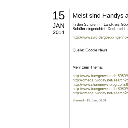
15
Meist sind Handys 
JAN
In den Schulen im Landkreis Göp
Schüler eingerichtet. Doch nicht 
2014
http://www.swp.de/goeppingen/lo
Quelle: Google News
Mehr zum Thema:
http://www.buergerwelle.de:808
http://omega.twoday.net/search
http://www.sharenews-blog.com:
http://www.buergerwelle.de:808
http://omega.twoday.net/search?
Starmail
- 15. Jan, 06:01