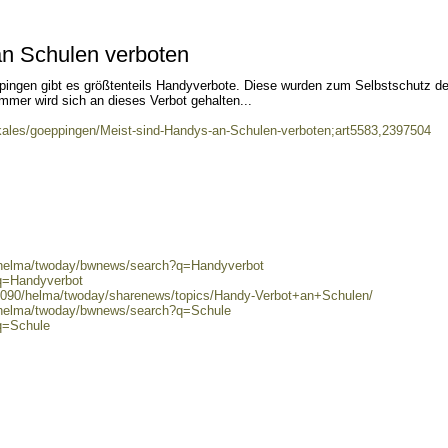
an Schulen verboten
pingen gibt es größtenteils Handyverbote. Diese wurden zum Selbstschutz de
immer wird sich an dieses Verbot gehalten...
kales/goeppingen/Meist-sind-Handys-an-Schulen-verboten;art5583,2397504
0/helma/twoday/bwnews/search?q=Handyverbot
?q=Handyverbot
8090/helma/twoday/sharenews/topics/Handy-Verbot+an+Schulen/
0/helma/twoday/bwnews/search?q=Schule
q=Schule