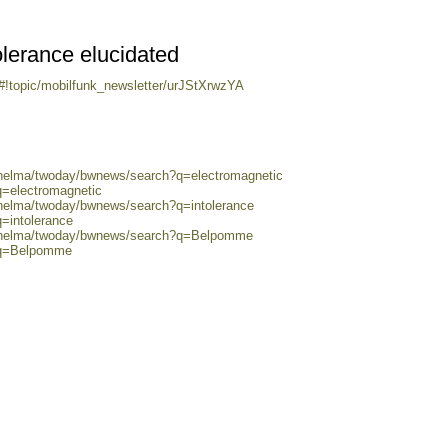
olerance elucidated
/#!topic/mobilfunk_newsletter/urJStXrwzYA
0/helma/twoday/bwnews/search?q=electromagnetic
q=electromagnetic
/helma/twoday/bwnews/search?q=intolerance
q=intolerance
80/helma/twoday/bwnews/search?q=Belpomme
h?q=Belpomme