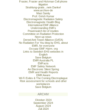
Frasier, Frasier and Hickman Cell phone
litigation
Strahlung-gratis...nein Danke!
www.archive-de
Mast Sanity
Prof. Girish Kumar
Electromagnetic Radiation Safety
Electromagnetic Health Blog
International EMF Alliance
Understanding EMFs
Powerwatch list of studies
Committee on Radiation Protection
Next-up news
Dereel Anti Tower Alliance (DATA)
No Radiation For You blog by EHS, about
EMR, for everyone
Occupy EMF Harm. org
Links to Swedish EHS websites in
English
Save Belgium
EMR Australia PL
EMFacts
EMF Safety Network
An Electronic Silent Spring
EMR and Health Reports
EMR Aware
Wi-Fi Exiles & The Coming Electroplague
Risk assessment for schools and other
workplaces
Save Belgium
ARCHIV
Oktober 2024
September 2024
August 2024
Juli 2024