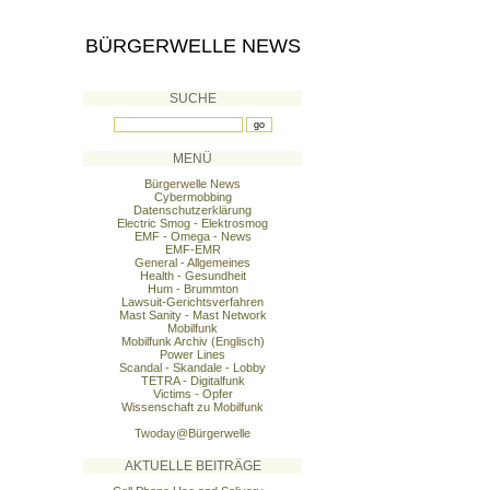
BÜRGERWELLE NEWS
SUCHE
MENÜ
Bürgerwelle News
Cybermobbing
Datenschutzerklärung
Electric Smog - Elektrosmog
EMF - Omega - News
EMF-EMR
General - Allgemeines
Health - Gesundheit
Hum - Brummton
Lawsuit-Gerichtsverfahren
Mast Sanity - Mast Network
Mobilfunk
Mobilfunk Archiv (Englisch)
Power Lines
Scandal - Skandale - Lobby
TETRA - Digitalfunk
Victims - Opfer
Wissenschaft zu Mobilfunk
Twoday@Bürgerwelle
AKTUELLE BEITRÄGE