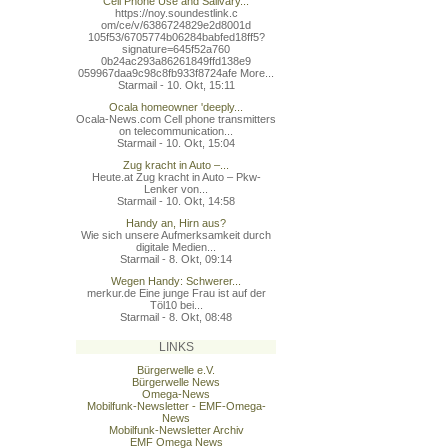
Cell Phone Use and Salivary...
https://noy.soundestlink.c
om/ce/v/6386724829e2d8001d
105f53/6705774b06284babfed
18ff5?
signature=645f52a760
0b24ac293a86261849ffd138e9
059967daa9c98c8fb933f8724a
fe More...
Starmail - 10. Okt, 15:11
Ocala homeowner 'deeply...
Ocala-News.com Cell phone transmitters
on telecommunication...
Starmail - 10. Okt, 15:04
Zug kracht in Auto –...
Heute.at Zug kracht in Auto – Pkw-
Lenker von...
Starmail - 10. Okt, 14:58
Handy an, Hirn aus?
Wie sich unsere Aufmerksamkeit durch
digitale Medien...
Starmail - 8. Okt, 09:14
Wegen Handy: Schwerer...
merkur.de Eine junge Frau ist auf der
Töl10 bei...
Starmail - 8. Okt, 08:48
LINKS
Bürgerwelle e.V.
Bürgerwelle News
Omega-News
Mobilfunk-Newsletter - EMF-Omega-
News
Mobilfunk-Newsletter Archiv
EMF Omega News