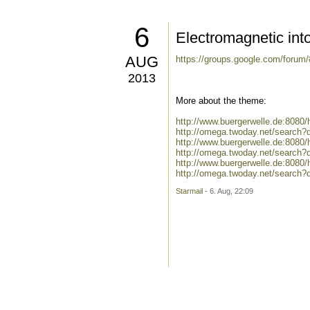
6
Electromagnetic int
AUG
https://groups.google.com/forum
2013
More about the theme:
http://www.buergerwelle.de:808
http://omega.twoday.net/search?
http://www.buergerwelle.de:8080
http://omega.twoday.net/search?
http://www.buergerwelle.de:80
http://omega.twoday.net/searc
Starmail
- 6. Aug, 22:09