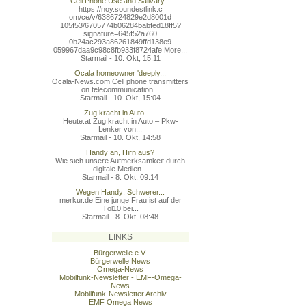
Cell Phone Use and Salivary...
https://noy.soundestlink.c
om/ce/v/6386724829e2d8001d
105f53/6705774b06284babfed
18ff5?
signature=645f52a760
0b24ac293a86261849ffd138e9
059967daa9c98c8fb933f8724a
fe More...
Starmail - 10. Okt, 15:11
Ocala homeowner 'deeply...
Ocala-News.com Cell phone transmitters
on telecommunication...
Starmail - 10. Okt, 15:04
Zug kracht in Auto –...
Heute.at Zug kracht in Auto – Pkw-
Lenker von...
Starmail - 10. Okt, 14:58
Handy an, Hirn aus?
Wie sich unsere Aufmerksamkeit durch
digitale Medien...
Starmail - 8. Okt, 09:14
Wegen Handy: Schwerer...
merkur.de Eine junge Frau ist auf der
Töl10 bei...
Starmail - 8. Okt, 08:48
LINKS
Bürgerwelle e.V.
Bürgerwelle News
Omega-News
Mobilfunk-Newsletter - EMF-Omega-
News
Mobilfunk-Newsletter Archiv
EMF Omega News