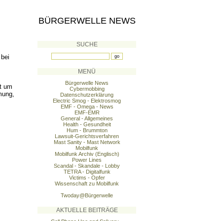
BÜRGERWELLE NEWS
SUCHE
 bei
MENÜ
Bürgerwelle News
gt um
Cybermobbing
mung,
Datenschutzerklärung
Electric Smog - Elektrosmog
EMF - Omega - News
EMF-EMR
General - Allgemeines
Health - Gesundheit
Hum - Brummton
Lawsuit-Gerichtsverfahren
Mast Sanity - Mast Network
Mobilfunk
Mobilfunk Archiv (Englisch)
Power Lines
Scandal - Skandale - Lobby
TETRA - Digitalfunk
Victims - Opfer
Wissenschaft zu Mobilfunk
Twoday@Bürgerwelle
AKTUELLE BEITRÄGE