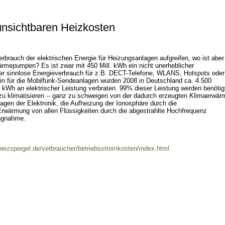
unsichtbaren Heizkosten
rbrauch der elektrischen Energie für Heizungsanlagen aufgreifen, wo ist aber
Wärmepumpen? Es ist zwar mit 450 Mill. kWh ein nicht unerheblicher
der sinnlose Energieverbrauch für z.B. DECT-Telefone, WLANS, Hotspots oder
ein für die Mobilfunk-Sendeanlagen wurden 2008 in Deutschland ca. 4.500
 kWh an elektrischer Leistung verbraten. 99% dieser Leistung werden benöti
zu klimatisieren -- ganz zu schweigen von der dadurch erzeugten Klimaerwär
agen der Elektronik, die Aufheizung der Ionosphäre durch die
rwärmung von allen Flüssigkeiten durch die abgestrahlte Hochfrequenz
ungnahme.
heizspiegel.de/verbraucher/betriebsstromkosten/index.html