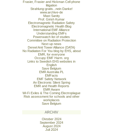
Frasier, Frasier and Hickman Cell phone
litigation
Strahlung-gratis...nein Danke!
www.archive-de
Mast Sanity
Prof. Girish Kumar
Electromagnetic Radiation Safety
Electromagnetic Health Blog
International EMF Alliance
Understanding EMFs
Powerwatch list of studies
Committee on Radiation Protection
Next-up news
Dereel Anti Tower Alliance (DATA)
No Radiation For You blog by EHS, about
EMR, for everyone
Occupy EMF Harm. org
Links to Swedish EHS websites in
English
Save Belgium
EMR Australia PL
EMFacts
EMF Safety Network
An Electronic Silent Spring
EMR and Health Reports
EMR Aware
Wi-Fi Exiles & The Coming Electroplague
Risk assessment for schools and other
workplaces
Save Belgium
ARCHIV
Oktober 2024
September 2024
August 2024
Juli 2024