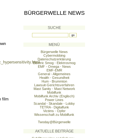
BÜRGERWELLE NEWS
SUCHE
nown
MENÜ
Bürgerwelle News
Cybermobbing
Datenschutzerklärung
_hypersensitivity.html
Electric Smog - Elektrosmog
EMF - Omega - News
EMF-EMR
General - Allgemeines
Health - Gesundheit
Hum - Brummton
Lawsuit-Gerichtsverfahren
Mast Sanity - Mast Network
Mobilfunk
Mobilfunk Archiv (Englisch)
 film
Power Lines
Scandal - Skandale - Lobby
TETRA - Digitalfunk
Victims - Opfer
Wissenschaft zu Mobilfunk
Twoday@Bürgerwelle
AKTUELLE BEITRÄGE