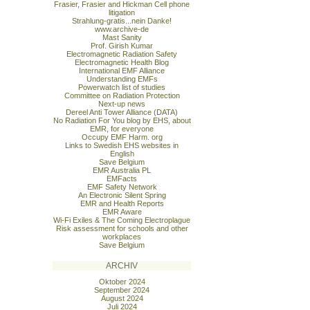
Frasier, Frasier and Hickman Cell phone
litigation
Strahlung-gratis...nein Danke!
www.archive-de
Mast Sanity
Prof. Girish Kumar
Electromagnetic Radiation Safety
Electromagnetic Health Blog
International EMF Alliance
Understanding EMFs
Powerwatch list of studies
Committee on Radiation Protection
Next-up news
Dereel Anti Tower Alliance (DATA)
No Radiation For You blog by EHS, about
EMR, for everyone
Occupy EMF Harm. org
Links to Swedish EHS websites in
English
Save Belgium
EMR Australia PL
EMFacts
EMF Safety Network
An Electronic Silent Spring
EMR and Health Reports
EMR Aware
Wi-Fi Exiles & The Coming Electroplague
Risk assessment for schools and other
workplaces
Save Belgium
ARCHIV
Oktober 2024
September 2024
August 2024
Juli 2024