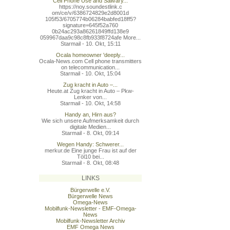
Cell Phone Use and Salivary...
https://noy.soundestlink.c
om/ce/v/6386724829e2d8001d
105f53/6705774b06284babfed
18ff5?
signature=645f52a760
0b24ac293a86261849ffd138e9
059967daa9c98c8fb933f8724a
fe More...
Starmail - 10. Okt, 15:11
Ocala homeowner 'deeply...
Ocala-News.com Cell phone transmitters
on telecommunication...
Starmail - 10. Okt, 15:04
Zug kracht in Auto –...
Heute.at Zug kracht in Auto – Pkw-
Lenker von...
Starmail - 10. Okt, 14:58
Handy an, Hirn aus?
Wie sich unsere Aufmerksamkeit durch
digitale Medien...
Starmail - 8. Okt, 09:14
Wegen Handy: Schwerer...
merkur.de Eine junge Frau ist auf der
Töl10 bei...
Starmail - 8. Okt, 08:48
LINKS
Bürgerwelle e.V.
Bürgerwelle News
Omega-News
Mobilfunk-Newsletter - EMF-Omega-
News
Mobilfunk-Newsletter Archiv
EMF Omega News