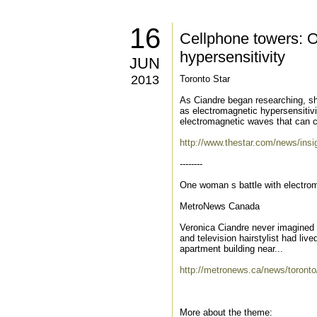
16
Cellphone towers: O
hypersensitivity
JUN
2013
Toronto Star
As Ciandre began researching, s
as electromagnetic hypersensitivi
electromagnetic waves that can 
http://www.thestar.com/news/ins
--------
One woman s battle with electrom
MetroNews Canada
Veronica Ciandre never imagined h
and television hairstylist had liv
apartment building near...
http://metronews.ca/news/toronto
More about the theme: