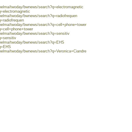
0/helma/twoday/bwnews/search?q=electromagnetic
q=electromagnetic
/helma/twoday/bwnews/search?q=radiofrequen
q=radiofrequen
0/helma/twoday/bwnews/search?q=cell+phone+tower
q=cell+phone+tower
/helma/twoday/bwnews/search?q=sensitiv
q=sensitiv
0/helma/twoday/bwnews/search?q=EHS
?q=EHS
0/helma/twoday/bwnews/search?q=Veronica+Ciandre