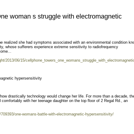
ne woman s struggle with electromagnetic
he realized she had symptoms associated with an environmental condition k
ty, whose sufferers experience extreme sensitivity to radiofrequency
come...
ight/2013/06/15/cellphone_towers_one_womans_struggle_with_electromagnetic
agnetic hypersensitivity
ow drastically technology would change her life. For more than a decade, the
ed comfortably with her teenage daughter on the top floor of 2 Regal Rd., an
/709393/one-womans-battle-with-electromagnetic-hypersensitivity/