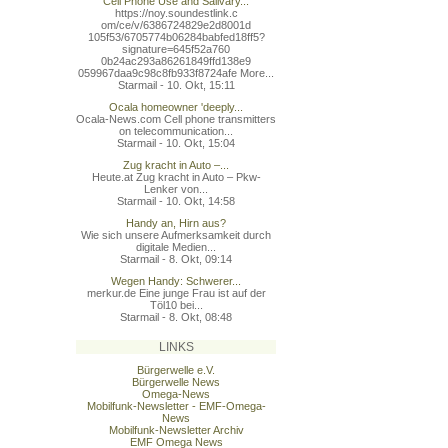
Cell Phone Use and Salivary...
https://noy.soundestlink.c
om/ce/v/6386724829e2d8001d
105f53/6705774b06284babfed
18ff5?
signature=645f52a760
0b24ac293a86261849ffd138e9
059967daa9c98c8fb933f8724a
fe More...
Starmail - 10. Okt, 15:11
Ocala homeowner 'deeply...
Ocala-News.com Cell phone transmitters
on telecommunication...
Starmail - 10. Okt, 15:04
Zug kracht in Auto –...
Heute.at Zug kracht in Auto – Pkw-
Lenker von...
Starmail - 10. Okt, 14:58
Handy an, Hirn aus?
Wie sich unsere Aufmerksamkeit durch
digitale Medien...
Starmail - 8. Okt, 09:14
Wegen Handy: Schwerer...
merkur.de Eine junge Frau ist auf der
Töl10 bei...
Starmail - 8. Okt, 08:48
LINKS
Bürgerwelle e.V.
Bürgerwelle News
Omega-News
Mobilfunk-Newsletter - EMF-Omega-
News
Mobilfunk-Newsletter Archiv
EMF Omega News