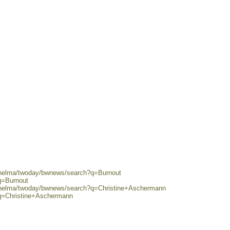
0/helma/twoday/bwnews/search?q=Burnout
q=Burnout
0/helma/twoday/bwnews/search?q=Christine+Aschermann
?q=Christine+Aschermann