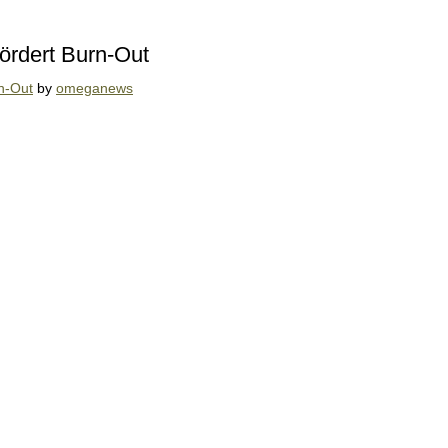
ördert Burn-Out
n-Out
by
omeganews