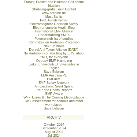
Frasier, Frasier and Hickman Cell phone
litigation
Strahlung-gratis...nein Danke!
www.archive-de
Mast Sanity
Prof. Girish Kumar
Electromagnetic Radiation Safety
Electromagnetic Health Blog
International EMF Alliance
Understanding EMFs
Powerwatch list of studies
Committee on Radiation Protection
Next-up news
Dereel Anti Tower Alliance (DATA)
No Radiation For You blog by EHS, about
EMR, for everyone
Occupy EMF Harm. org
Links to Swedish EHS websites in
English
Save Belgium
EMR Australia PL
EMFacts
EMF Safety Network
An Electronic Silent Spring
EMR and Health Reports
EMR Aware
Wi-Fi Exiles & The Coming Electroplague
Risk assessment for schools and other
workplaces
Save Belgium
ARCHIV
Oktober 2024
September 2024
August 2024
Juli 2024