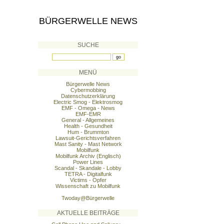
BÜRGERWELLE NEWS
SUCHE
MENÜ
Bürgerwelle News
Cybermobbing
Datenschutzerklärung
Electric Smog - Elektrosmog
EMF - Omega - News
EMF-EMR
General - Allgemeines
Health - Gesundheit
Hum - Brummton
Lawsuit-Gerichtsverfahren
Mast Sanity - Mast Network
Mobilfunk
Mobilfunk Archiv (Englisch)
Power Lines
Scandal - Skandale - Lobby
TETRA - Digitalfunk
Victims - Opfer
Wissenschaft zu Mobilfunk
Twoday@Bürgerwelle
AKTUELLE BEITRÄGE