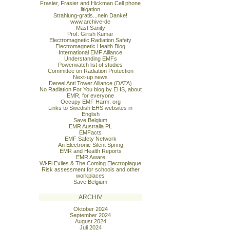
Frasier, Frasier and Hickman Cell phone
litigation
Strahlung-gratis...nein Danke!
www.archive-de
Mast Sanity
Prof. Girish Kumar
Electromagnetic Radiation Safety
Electromagnetic Health Blog
International EMF Alliance
Understanding EMFs
Powerwatch list of studies
Committee on Radiation Protection
Next-up news
Dereel Anti Tower Alliance (DATA)
No Radiation For You blog by EHS, about
EMR, for everyone
Occupy EMF Harm. org
Links to Swedish EHS websites in
English
Save Belgium
EMR Australia PL
EMFacts
EMF Safety Network
An Electronic Silent Spring
EMR and Health Reports
EMR Aware
Wi-Fi Exiles & The Coming Electroplague
Risk assessment for schools and other
workplaces
Save Belgium
ARCHIV
Oktober 2024
September 2024
August 2024
Juli 2024