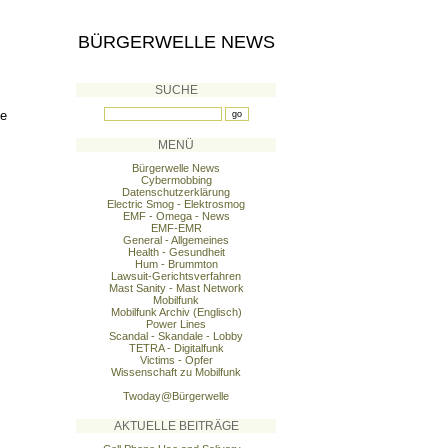
BÜRGERWELLE NEWS
SUCHE
ie
MENÜ
Bürgerwelle News
Cybermobbing
Datenschutzerklärung
Electric Smog - Elektrosmog
EMF - Omega - News
EMF-EMR
General - Allgemeines
Health - Gesundheit
Hum - Brummton
Lawsuit-Gerichtsverfahren
Mast Sanity - Mast Network
Mobilfunk
Mobilfunk Archiv (Englisch)
Power Lines
Scandal - Skandale - Lobby
TETRA - Digitalfunk
Victims - Opfer
Wissenschaft zu Mobilfunk
Twoday@Bürgerwelle
AKTUELLE BEITRÄGE