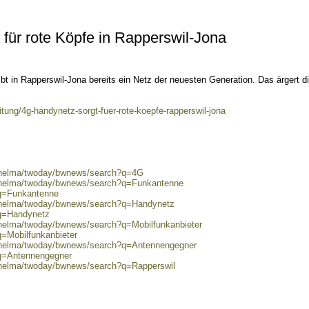
für rote Köpfe in Rapperswil-Jona
ibt in Rapperswil-Jona bereits ein Netz der neuesten Generation. Das ärgert d
tung/4g-handynetz-sorgt-fuer-rote-koepfe-rapperswil-jona
0/helma/twoday/bwnews/search?q=4G
0/helma/twoday/bwnews/search?q=Funkantenne
?q=Funkantenne
0/helma/twoday/bwnews/search?q=Handynetz
?q=Handynetz
/helma/twoday/bwnews/search?q=Mobilfunkanbieter
q=Mobilfunkanbieter
0/helma/twoday/bwnews/search?q=Antennengegner
?q=Antennengegner
0/helma/twoday/bwnews/search?q=Rapperswil