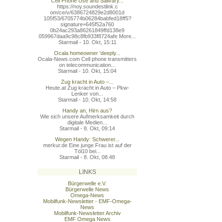
Cell Phone Use and Salivary...
https://noy.soundestlink.c
om/ce/v/6386724829e2d8001d
105f53/6705774b06284babfed
18ff5?
signature=645f52a760
0b24ac293a86261849ffd138e9
059967daa9c98c8fb933f8724a
fe More...
Starmail - 10. Okt, 15:11
Ocala homeowner 'deeply...
Ocala-News.com Cell phone transmitters
on telecommunication...
Starmail - 10. Okt, 15:04
Zug kracht in Auto –...
Heute.at Zug kracht in Auto – Pkw-
Lenker von...
Starmail - 10. Okt, 14:58
Handy an, Hirn aus?
Wie sich unsere Aufmerksamkeit durch
digitale Medien...
Starmail - 8. Okt, 09:14
Wegen Handy: Schwerer...
merkur.de Eine junge Frau ist auf der
Töl10 bei...
Starmail - 8. Okt, 08:48
LINKS
Bürgerwelle e.V.
Bürgerwelle News
Omega-News
Mobilfunk-Newsletter - EMF-Omega-
News
Mobilfunk-Newsletter Archiv
EMF Omega News