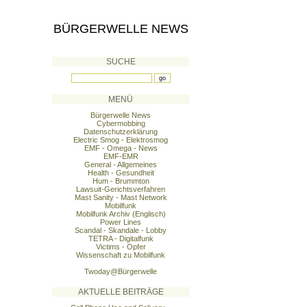
BÜRGERWELLE NEWS
SUCHE
MENÜ
Bürgerwelle News
Cybermobbing
Datenschutzerklärung
Electric Smog - Elektrosmog
EMF - Omega - News
EMF-EMR
General - Allgemeines
Health - Gesundheit
Hum - Brummton
Lawsuit-Gerichtsverfahren
Mast Sanity - Mast Network
Mobilfunk
Mobilfunk Archiv (Englisch)
Power Lines
Scandal - Skandale - Lobby
TETRA - Digitalfunk
Victims - Opfer
Wissenschaft zu Mobilfunk
Twoday@Bürgerwelle
AKTUELLE BEITRÄGE