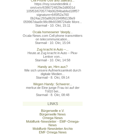
Cell Phone Use and Salivary...
https://noy.soundestlink.c
om/ce/v/6386724829e2d8001d
105f53/6705774b06284babfed
18ff5?
signature=645f52a760
0b24ac293a86261849ffd138e9
059967daa9c98c8fb933f8724a
fe More...
Starmail - 10. Okt, 15:11
Ocala homeowner 'deeply...
Ocala-News.com Cell phone transmitters
on telecommunication...
Starmail - 10. Okt, 15:04
Zug kracht in Auto –...
Heute.at Zug kracht in Auto – Pkw-
Lenker von...
Starmail - 10. Okt, 14:58
Handy an, Hirn aus?
Wie sich unsere Aufmerksamkeit durch
digitale Medien...
Starmail - 8. Okt, 09:14
Wegen Handy: Schwerer...
merkur.de Eine junge Frau ist auf der
Töl10 bei...
Starmail - 8. Okt, 08:48
LINKS
Bürgerwelle e.V.
Bürgerwelle News
Omega-News
Mobilfunk-Newsletter - EMF-Omega-
News
Mobilfunk-Newsletter Archiv
EMF Omega News