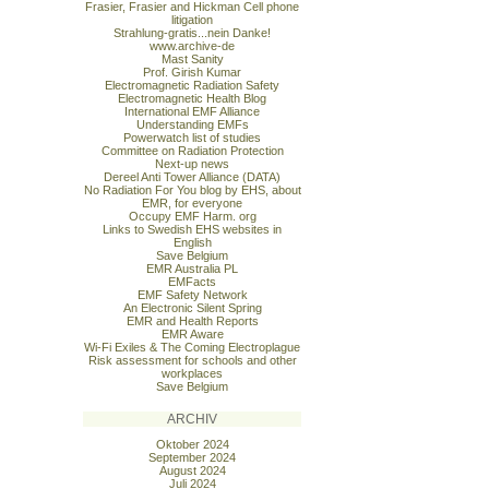
Frasier, Frasier and Hickman Cell phone
litigation
Strahlung-gratis...nein Danke!
www.archive-de
Mast Sanity
Prof. Girish Kumar
Electromagnetic Radiation Safety
Electromagnetic Health Blog
International EMF Alliance
Understanding EMFs
Powerwatch list of studies
Committee on Radiation Protection
Next-up news
Dereel Anti Tower Alliance (DATA)
No Radiation For You blog by EHS, about
EMR, for everyone
Occupy EMF Harm. org
Links to Swedish EHS websites in
English
Save Belgium
EMR Australia PL
EMFacts
EMF Safety Network
An Electronic Silent Spring
EMR and Health Reports
EMR Aware
Wi-Fi Exiles & The Coming Electroplague
Risk assessment for schools and other
workplaces
Save Belgium
ARCHIV
Oktober 2024
September 2024
August 2024
Juli 2024