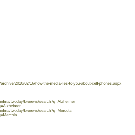
/archive/2010/02/16/how-the-media-lies-to-you-about-cell-phones.aspx
0/helma/twoday/bwnews/search?q=Alzheimer
q=Alzheimer
0/helma/twoday/bwnews/search?q=Mercola
q=Mercola