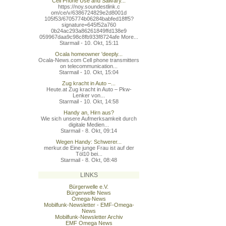
Cell Phone Use and Salivary...
https://noy.soundestlink.c
om/ce/v/6386724829e2d8001d
105f53/6705774b06284babfed
18ff5?
signature=645f52a760
0b24ac293a86261849ffd138e9
059967daa9c98c8fb933f8724a
fe More...
Starmail - 10. Okt, 15:11
Ocala homeowner 'deeply...
Ocala-News.com Cell phone transmitters
on telecommunication...
Starmail - 10. Okt, 15:04
Zug kracht in Auto –...
Heute.at Zug kracht in Auto – Pkw-
Lenker von...
Starmail - 10. Okt, 14:58
Handy an, Hirn aus?
Wie sich unsere Aufmerksamkeit durch
digitale Medien...
Starmail - 8. Okt, 09:14
Wegen Handy: Schwerer...
merkur.de Eine junge Frau ist auf der
Töl10 bei...
Starmail - 8. Okt, 08:48
LINKS
Bürgerwelle e.V.
Bürgerwelle News
Omega-News
Mobilfunk-Newsletter - EMF-Omega-
News
Mobilfunk-Newsletter Archiv
EMF Omega News