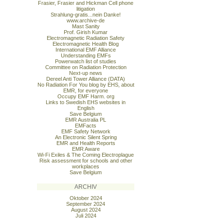
Frasier, Frasier and Hickman Cell phone
litigation
Strahlung-gratis...nein Danke!
www.archive-de
Mast Sanity
Prof. Girish Kumar
Electromagnetic Radiation Safety
Electromagnetic Health Blog
International EMF Alliance
Understanding EMFs
Powerwatch list of studies
Committee on Radiation Protection
Next-up news
Dereel Anti Tower Alliance (DATA)
No Radiation For You blog by EHS, about
EMR, for everyone
Occupy EMF Harm. org
Links to Swedish EHS websites in
English
Save Belgium
EMR Australia PL
EMFacts
EMF Safety Network
An Electronic Silent Spring
EMR and Health Reports
EMR Aware
Wi-Fi Exiles & The Coming Electroplague
Risk assessment for schools and other
workplaces
Save Belgium
ARCHIV
Oktober 2024
September 2024
August 2024
Juli 2024