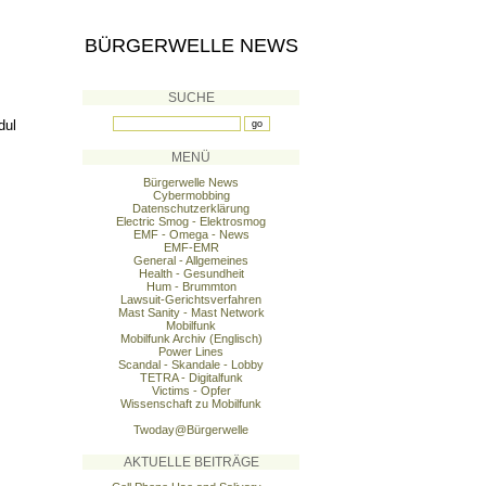
BÜRGERWELLE NEWS
SUCHE
dul
MENÜ
Bürgerwelle News
Cybermobbing
Datenschutzerklärung
Electric Smog - Elektrosmog
EMF - Omega - News
EMF-EMR
General - Allgemeines
Health - Gesundheit
Hum - Brummton
Lawsuit-Gerichtsverfahren
Mast Sanity - Mast Network
Mobilfunk
Mobilfunk Archiv (Englisch)
Power Lines
Scandal - Skandale - Lobby
TETRA - Digitalfunk
Victims - Opfer
Wissenschaft zu Mobilfunk
Twoday@Bürgerwelle
AKTUELLE BEITRÄGE