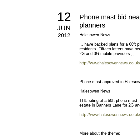
12
Phone mast bid nea
planners
JUN
2012
Halesowen News
... have backed plans for a 60ft
residents. Fifteen letters have be
2G and 3G mobile providers.,,
http://www.halesowennews.co.u
Phone mast approved in Halesowe
Halesowen News
THE siting of a 60ft phone mast n
estate in Banners Lane for 2G an
http://www.halesowennews.co.u
More about the theme: