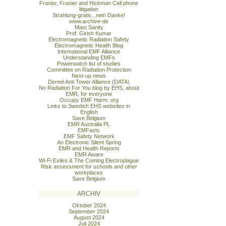
Frasier, Frasier and Hickman Cell phone
litigation
Strahlung-gratis...nein Danke!
www.archive-de
Mast Sanity
Prof. Girish Kumar
Electromagnetic Radiation Safety
Electromagnetic Health Blog
International EMF Alliance
Understanding EMFs
Powerwatch list of studies
Committee on Radiation Protection
Next-up news
Dereel Anti Tower Alliance (DATA)
No Radiation For You blog by EHS, about
EMR, for everyone
Occupy EMF Harm. org
Links to Swedish EHS websites in
English
Save Belgium
EMR Australia PL
EMFacts
EMF Safety Network
An Electronic Silent Spring
EMR and Health Reports
EMR Aware
Wi-Fi Exiles & The Coming Electroplague
Risk assessment for schools and other
workplaces
Save Belgium
ARCHIV
Oktober 2024
September 2024
August 2024
Juli 2024