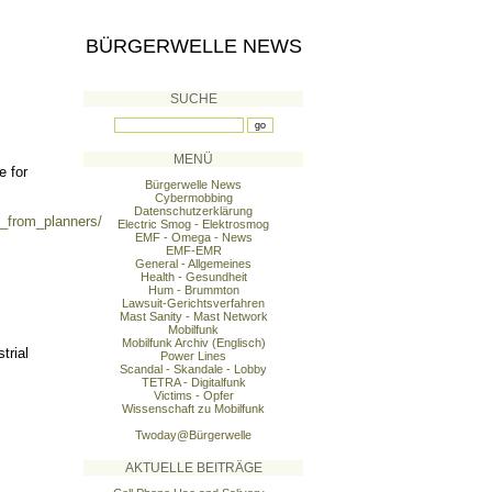
BÜRGERWELLE NEWS
SUCHE
MENÜ
e for
Bürgerwelle News
Cybermobbing
Datenschutzerklärung
_from_planners/
Electric Smog - Elektrosmog
EMF - Omega - News
EMF-EMR
General - Allgemeines
Health - Gesundheit
Hum - Brummton
Lawsuit-Gerichtsverfahren
Mast Sanity - Mast Network
Mobilfunk
Mobilfunk Archiv (Englisch)
trial
Power Lines
Scandal - Skandale - Lobby
TETRA - Digitalfunk
Victims - Opfer
Wissenschaft zu Mobilfunk
Twoday@Bürgerwelle
AKTUELLE BEITRÄGE