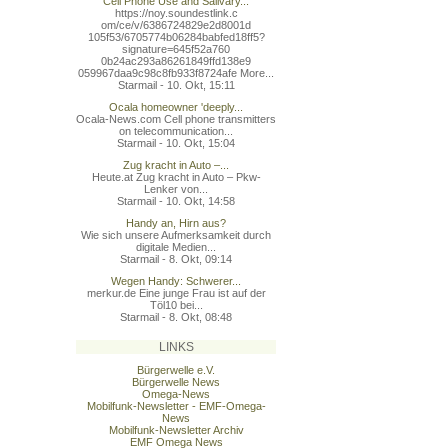
Cell Phone Use and Salivary...
https://noy.soundestlink.c
om/ce/v/6386724829e2d8001d
105f53/6705774b06284babfed
18ff5?
signature=645f52a760
0b24ac293a86261849ffd138e9
059967daa9c98c8fb933f8724a
fe More...
Starmail - 10. Okt, 15:11
Ocala homeowner 'deeply...
Ocala-News.com Cell phone transmitters
on telecommunication...
Starmail - 10. Okt, 15:04
Zug kracht in Auto –...
Heute.at Zug kracht in Auto – Pkw-
Lenker von...
Starmail - 10. Okt, 14:58
Handy an, Hirn aus?
Wie sich unsere Aufmerksamkeit durch
digitale Medien...
Starmail - 8. Okt, 09:14
Wegen Handy: Schwerer...
merkur.de Eine junge Frau ist auf der
Töl10 bei...
Starmail - 8. Okt, 08:48
LINKS
Bürgerwelle e.V.
Bürgerwelle News
Omega-News
Mobilfunk-Newsletter - EMF-Omega-
News
Mobilfunk-Newsletter Archiv
EMF Omega News