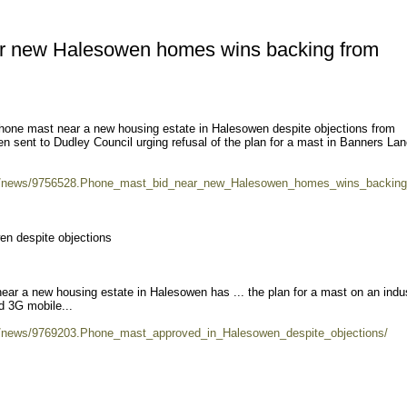
r new Halesowen homes wins backing from
 phone mast near a new housing estate in Halesowen despite objections from
en sent to Dudley Council urging refusal of the plan for a mast in Banners Lan
k/news/9756528.Phone_mast_bid_near_new_Halesowen_homes_wins_backing
n despite objections
ear a new housing estate in Halesowen has ... the plan for a mast on an indus
d 3G mobile...
k/news/9769203.Phone_mast_approved_in_Halesowen_despite_objections/