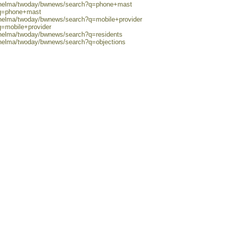
0/helma/twoday/bwnews/search?q=phone+mast
?q=phone+mast
0/helma/twoday/bwnews/search?q=mobile+provider
q=mobile+provider
/helma/twoday/bwnews/search?q=residents
/helma/twoday/bwnews/search?q=objections