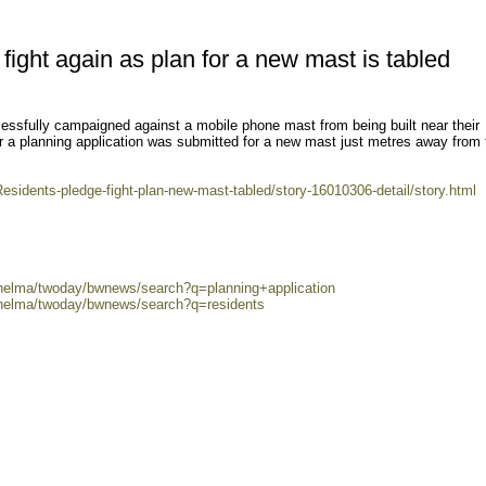
fight again as plan for a new mast is tabled
sfully campaigned against a mobile phone mast from being built near their
er a planning application was submitted for a new mast just metres away from 
esidents-pledge-fight-plan-new-mast-tabled/story-16010306-detail/story.html
/helma/twoday/bwnews/search?q=planning+application
/helma/twoday/bwnews/search?q=residents