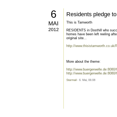
6
Residents pledge to 
MAI
This is Tamworth
2012
RESIDENTS in Dosthill who succes
homes have been left reeling aft
original site...
http://www.thisistamworth.co.uk/R
More about the theme:
http://www.buergerwelle.de:8080
http://www.buergerwelle.de:8080
Starmail
- 6. Mai, 06:08