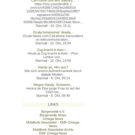
Cell Phone Use and Salivary...
https://noy.soundestlink.c
om/ce/v/6386724829e2d8001d
105f53/6705774b06284babfed
18ff5?
signature=645f52a760
0b24ac293a86261849ffd138e9
059967daa9c98c8fb933f8724a
fe More...
Starmail - 10. Okt, 15:11
Ocala homeowner 'deeply...
Ocala-News.com Cell phone transmitters
on telecommunication...
Starmail - 10. Okt, 15:04
Zug kracht in Auto –...
Heute.at Zug kracht in Auto – Pkw-
Lenker von...
Starmail - 10. Okt, 14:58
Handy an, Hirn aus?
Wie sich unsere Aufmerksamkeit durch
digitale Medien...
Starmail - 8. Okt, 09:14
Wegen Handy: Schwerer...
merkur.de Eine junge Frau ist auf der
Töl10 bei...
Starmail - 8. Okt, 08:48
LINKS
Bürgerwelle e.V.
Bürgerwelle News
Omega-News
Mobilfunk-Newsletter - EMF-Omega-
News
Mobilfunk-Newsletter Archiv
EMF Omega News