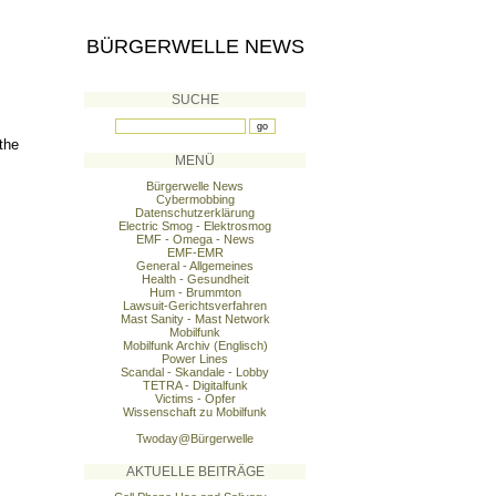
BÜRGERWELLE NEWS
SUCHE
the
MENÜ
Bürgerwelle News
Cybermobbing
Datenschutzerklärung
Electric Smog - Elektrosmog
EMF - Omega - News
EMF-EMR
General - Allgemeines
Health - Gesundheit
Hum - Brummton
Lawsuit-Gerichtsverfahren
Mast Sanity - Mast Network
Mobilfunk
Mobilfunk Archiv (Englisch)
Power Lines
Scandal - Skandale - Lobby
TETRA - Digitalfunk
Victims - Opfer
Wissenschaft zu Mobilfunk
Twoday@Bürgerwelle
AKTUELLE BEITRÄGE