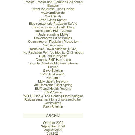
Frasier, Frasier and Hickman Cell phone
litigation
Strahlung-gratis...nein Danke!
www.archive-de
Mast Sanity
Prof. Girish Kumar
Electromagnetic Radiation Safety
Electromagnetic Health Blog
International EMF Alliance
Understanding EMFs
Powerwatch list of studies
Committee on Radiation Protection
Next-up news
Dereel Anti Tower Alliance (DATA)
No Radiation For You blog by EHS, about
EMR, for everyone
Occupy EMF Harm. org
Links to Swedish EHS websites in
English
Save Belgium
EMR Australia PL
EMFacts
EMF Safety Network
An Electronic Silent Spring
EMR and Health Reports
EMR Aware
Wi-Fi Exiles & The Coming Electroplague
Risk assessment for schools and other
workplaces
Save Belgium
ARCHIV
Oktober 2024
September 2024
August 2024
Juli 2024