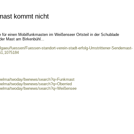
mast kommt nicht
e für einen Mobilfunkmasten im Weißenseer Ortsteil in der Schublade
der Mast am Birkenbühl...
allgaeu/fuessen/Fuessen-standort-verein-stadt-erfolg-Umstrittener-Sendemast-
761,1075184
0/helma/twoday/bwnews/search?q=Funkmast
0/helma/twoday/bwnews/search?q=Oberried
0/helma/twoday/bwnews/search?q=Weißensee