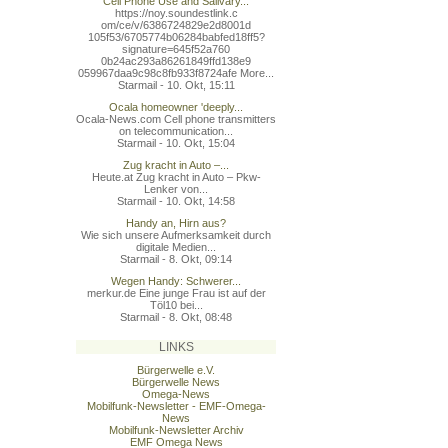
Cell Phone Use and Salivary...
https://noy.soundestlink.c
om/ce/v/6386724829e2d8001d
105f53/6705774b06284babfed
18ff5?
signature=645f52a760
0b24ac293a86261849ffd138e9
059967daa9c98c8fb933f8724a
fe More...
Starmail - 10. Okt, 15:11
Ocala homeowner 'deeply...
Ocala-News.com Cell phone transmitters
on telecommunication...
Starmail - 10. Okt, 15:04
Zug kracht in Auto –...
Heute.at Zug kracht in Auto – Pkw-
Lenker von...
Starmail - 10. Okt, 14:58
Handy an, Hirn aus?
Wie sich unsere Aufmerksamkeit durch
digitale Medien...
Starmail - 8. Okt, 09:14
Wegen Handy: Schwerer...
merkur.de Eine junge Frau ist auf der
Töl10 bei...
Starmail - 8. Okt, 08:48
LINKS
Bürgerwelle e.V.
Bürgerwelle News
Omega-News
Mobilfunk-Newsletter - EMF-Omega-
News
Mobilfunk-Newsletter Archiv
EMF Omega News