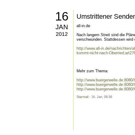
16
Umstrittener Sende
JAN
all-in.de
2012
Nach langem Streit sind die Plän
verschwunden. Stattdessen wird 
http://www.all-in.de/nachrichten/
kommt-nicht-nach-Oberried;art2
Mehr zum Thema:
http://www.buergerwelle.de:808
http://www.buergerwelle.de:808
http://www.buergerwelle.de:808
Starmail
- 16. Jan, 08:38