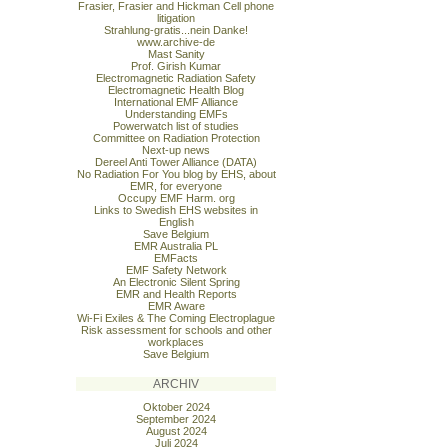
Frasier, Frasier and Hickman Cell phone
litigation
Strahlung-gratis...nein Danke!
www.archive-de
Mast Sanity
Prof. Girish Kumar
Electromagnetic Radiation Safety
Electromagnetic Health Blog
International EMF Alliance
Understanding EMFs
Powerwatch list of studies
Committee on Radiation Protection
Next-up news
Dereel Anti Tower Alliance (DATA)
No Radiation For You blog by EHS, about
EMR, for everyone
Occupy EMF Harm. org
Links to Swedish EHS websites in
English
Save Belgium
EMR Australia PL
EMFacts
EMF Safety Network
An Electronic Silent Spring
EMR and Health Reports
EMR Aware
Wi-Fi Exiles & The Coming Electroplague
Risk assessment for schools and other
workplaces
Save Belgium
ARCHIV
Oktober 2024
September 2024
August 2024
Juli 2024