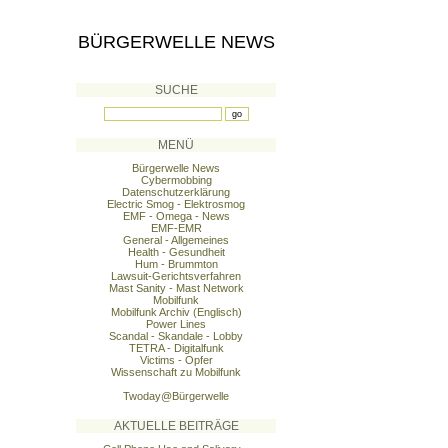
BÜRGERWELLE NEWS
SUCHE
MENÜ
Bürgerwelle News
Cybermobbing
Datenschutzerklärung
Electric Smog - Elektrosmog
EMF - Omega - News
EMF-EMR
General - Allgemeines
Health - Gesundheit
Hum - Brummton
Lawsuit-Gerichtsverfahren
Mast Sanity - Mast Network
Mobilfunk
Mobilfunk Archiv (Englisch)
Power Lines
Scandal - Skandale - Lobby
TETRA - Digitalfunk
Victims - Opfer
Wissenschaft zu Mobilfunk
Twoday@Bürgerwelle
AKTUELLE BEITRÄGE