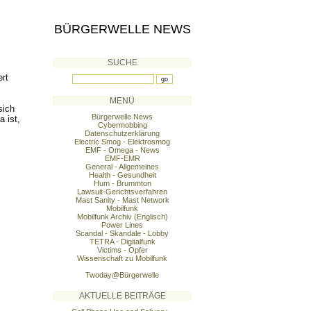
BÜRGERWELLE NEWS
SUCHE
rt
MENÜ
sich
Bürgerwelle News
 ist,
Cybermobbing
Datenschutzerklärung
Electric Smog - Elektrosmog
EMF - Omega - News
EMF-EMR
General - Allgemeines
Health - Gesundheit
Hum - Brummton
Lawsuit-Gerichtsverfahren
Mast Sanity - Mast Network
Mobilfunk
Mobilfunk Archiv (Englisch)
Power Lines
Scandal - Skandale - Lobby
TETRA - Digitalfunk
Victims - Opfer
Wissenschaft zu Mobilfunk
Twoday@Bürgerwelle
AKTUELLE BEITRÄGE