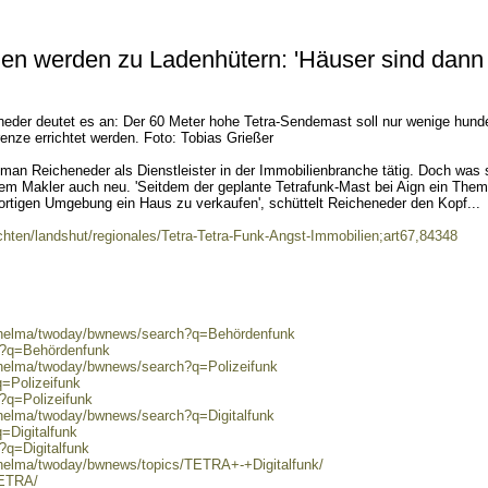
ien werden zu Ladenhütern: 'Häuser sind dann
der deutet es an: Der 60 Meter hohe Tetra-Sendemast soll nur wenige hunde
enze errichtet werden. Foto: Tobias Grießer
man Reicheneder als Dienstleister in der Immobilienbranche tätig. Doch was 
 dem Makler auch neu. 'Seitdem der geplante Tetrafunk-Mast bei Aign ein Thema
dortigen Umgebung ein Haus zu verkaufen', schüttelt Reicheneder den Kopf...
chten/landshut/regionales/Tetra-Tetra-Funk-Angst-Immobilien;art67,84348
0/helma/twoday/bwnews/search?q=Behördenfunk
ch?q=Behördenfunk
/helma/twoday/bwnews/search?q=Polizeifunk
q=Polizeifunk
h?q=Polizeifunk
/helma/twoday/bwnews/search?q=Digitalfunk
=Digitalfunk
?q=Digitalfunk
/helma/twoday/bwnews/topics/TETRA+-+Digitalfunk/
TETRA/