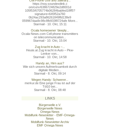
Cell Phone Use and Salivary...
https://noy.soundestlink.c
om/ce/v/6386724829e2d8001d
105f53/6705774b06284babfed
18ff5?
signature=645f52a760
0b24ac293a86261849ffd138e9
059967daa9c98c8fb933f8724a
fe More...
Starmail - 10. Okt, 15:11
Ocala homeowner 'deeply...
Ocala-News.com Cell phone transmitters
on telecommunication...
Starmail - 10. Okt, 15:04
Zug kracht in Auto –...
Heute.at Zug kracht in Auto – Pkw-
Lenker von...
Starmail - 10. Okt, 14:58
Handy an, Hirn aus?
Wie sich unsere Aufmerksamkeit durch
digitale Medien...
Starmail - 8. Okt, 09:14
Wegen Handy: Schwerer...
merkur.de Eine junge Frau ist auf der
Töl10 bei...
Starmail - 8. Okt, 08:48
LINKS
Bürgerwelle e.V.
Bürgerwelle News
Omega-News
Mobilfunk-Newsletter - EMF-Omega-
News
Mobilfunk-Newsletter Archiv
EMF Omega News