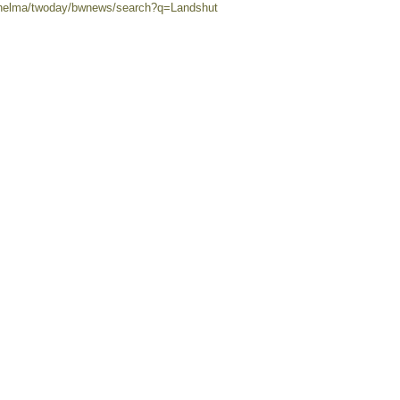
0/helma/twoday/bwnews/search?q=Landshut