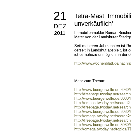
21
Tetra-Mast: Immobil
unverkäuflich'
DEZ
2011
Immobilienmakler Roman Reichene
Meter von der Landshuter Stadtgr
Seit mehreren Jahrzehnten ist Ro
derzeit in Landshut abspielt, ist
ist es nahezu unmöglich, in der 
http://www.wochenblatt.de/nachri
Mehr zum Thema:
http://www.buergerwelle.de:808
http://freepage.twoday.net/sear
http://www.buergerwelle.de:8080
http://omega.twoday.net/search?
http://freepage.twoday.net/searc
http://www.buergerwelle.de:8080
http://omega.twoday.net/search?q
http://freepage.twoday.net/search
http://www.buergerwelle.de:8080
http://omega.twoday.net/topics/