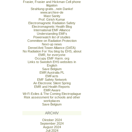
Frasier, Frasier and Hickman Cell phone
litigation
Strahlung-gratis...nein Danke!
www.archive-de
Mast Sanity
Prof. Girish Kumar
Electromagnetic Radiation Safety
Electromagnetic Health Blog
International EMF Alliance
Understanding EMFs
Powerwatch list of studies
Committee on Radiation Protection
Next-up news
Dereel Anti Tower Alliance (DATA)
No Radiation For You blog by EHS, about
EMR, for everyone
Occupy EMF Harm. org
Links to Swedish EHS websites in
English
Save Belgium
EMR Australia PL
EMFacts
EMF Safety Network
An Electronic Silent Spring
EMR and Health Reports
EMR Aware
Wi-Fi Exiles & The Coming Electroplague
Risk assessment for schools and other
workplaces
Save Belgium
ARCHIV
Oktober 2024
September 2024
August 2024
Juli 2024