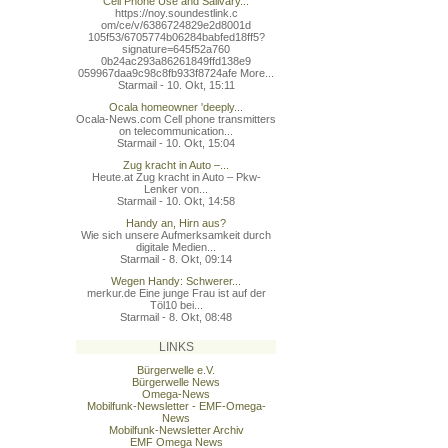
Cell Phone Use and Salivary...
https://noy.soundestlink.c
om/ce/v/6386724829e2d8001d
105f53/6705774b06284babfed
18ff5?
signature=645f52a760
0b24ac293a86261849ffd138e9
059967daa9c98c8fb933f8724a
fe More...
Starmail - 10. Okt, 15:11
Ocala homeowner 'deeply...
Ocala-News.com Cell phone transmitters
on telecommunication...
Starmail - 10. Okt, 15:04
Zug kracht in Auto –...
Heute.at Zug kracht in Auto – Pkw-
Lenker von...
Starmail - 10. Okt, 14:58
Handy an, Hirn aus?
Wie sich unsere Aufmerksamkeit durch
digitale Medien...
Starmail - 8. Okt, 09:14
Wegen Handy: Schwerer...
merkur.de Eine junge Frau ist auf der
Töl10 bei...
Starmail - 8. Okt, 08:48
LINKS
Bürgerwelle e.V.
Bürgerwelle News
Omega-News
Mobilfunk-Newsletter - EMF-Omega-
News
Mobilfunk-Newsletter Archiv
EMF Omega News