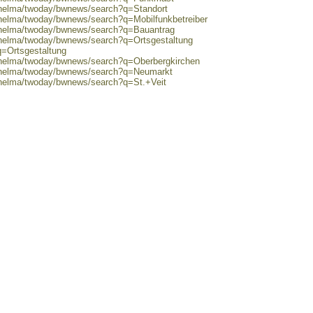
0/helma/twoday/bwnews/search?q=Standort
/helma/twoday/bwnews/search?q=Mobilfunkbetreiber
0/helma/twoday/bwnews/search?q=Bauantrag
0/helma/twoday/bwnews/search?q=Ortsgestaltung
q=Ortsgestaltung
0/helma/twoday/bwnews/search?q=Oberbergkirchen
0/helma/twoday/bwnews/search?q=Neumarkt
0/helma/twoday/bwnews/search?q=St.+Veit