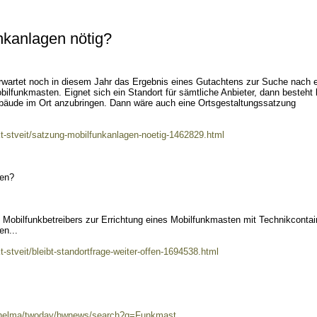
nkanlagen nötig?
wartet noch in diesem Jahr das Ergebnis eines Gutachtens zur Suche nach 
obilfunkmasten. Eignet sich ein Standort für sämtliche Anbieter, dann besteht 
bäude im Ort anzubringen. Dann wäre auch eine Ortsgestaltungssatzung
t-stveit/satzung-mobilfunkanlagen-noetig-1462829.html
fen?
 Mobilfunkbetreibers zur Errichtung eines Mobilfunkmasten mit Technikcontai
en...
-stveit/bleibt-standortfrage-weiter-offen-1694538.html
0/helma/twoday/bwnews/search?q=Funkmast