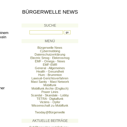
BÜRGERWELLE NEWS
SUCHE
einem
kein
MENÜ
Bürgerwelle News
Cybermobbing
Datenschutzerklärung
Electric Smog - Elektrosmog
EMF - Omega - News
EMF-EMR
General - Allgemeines
Health - Gesundheit
Hum - Brummton
Lawsuit-Gerichtsverfahren
Mast Sanity - Mast Network
Mobilfunk
ner
Mobilfunk Archiv (Englisch)
Power Lines
Scandal - Skandale - Lobby
TETRA - Digitalfunk
Victims - Opfer
Wissenschaft zu Mobilfunk
Twoday@Bürgerwelle
AKTUELLE BEITRÄGE