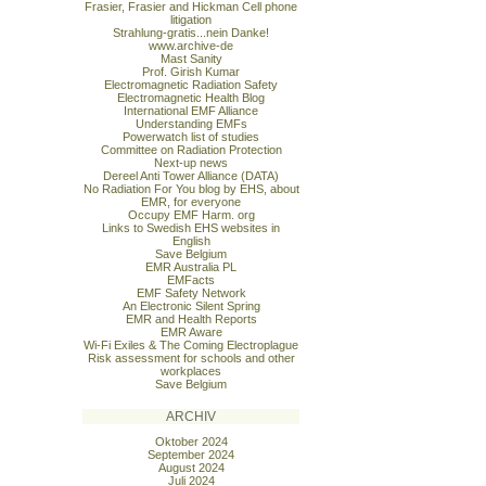
Frasier, Frasier and Hickman Cell phone
litigation
Strahlung-gratis...nein Danke!
www.archive-de
Mast Sanity
Prof. Girish Kumar
Electromagnetic Radiation Safety
Electromagnetic Health Blog
International EMF Alliance
Understanding EMFs
Powerwatch list of studies
Committee on Radiation Protection
Next-up news
Dereel Anti Tower Alliance (DATA)
No Radiation For You blog by EHS, about
EMR, for everyone
Occupy EMF Harm. org
Links to Swedish EHS websites in
English
Save Belgium
EMR Australia PL
EMFacts
EMF Safety Network
An Electronic Silent Spring
EMR and Health Reports
EMR Aware
Wi-Fi Exiles & The Coming Electroplague
Risk assessment for schools and other
workplaces
Save Belgium
ARCHIV
Oktober 2024
September 2024
August 2024
Juli 2024