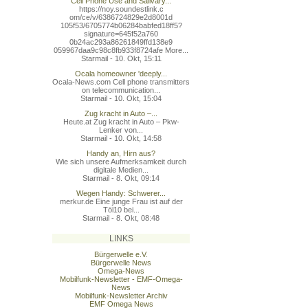
Cell Phone Use and Salivary...
https://noy.soundestlink.c
om/ce/v/6386724829e2d8001d
105f53/6705774b06284babfed
18ff5?
signature=645f52a760
0b24ac293a86261849ffd138e9
059967daa9c98c8fb933f8724a
fe More...
Starmail - 10. Okt, 15:11
Ocala homeowner 'deeply...
Ocala-News.com Cell phone transmitters
on telecommunication...
Starmail - 10. Okt, 15:04
Zug kracht in Auto –...
Heute.at Zug kracht in Auto – Pkw-
Lenker von...
Starmail - 10. Okt, 14:58
Handy an, Hirn aus?
Wie sich unsere Aufmerksamkeit durch
digitale Medien...
Starmail - 8. Okt, 09:14
Wegen Handy: Schwerer...
merkur.de Eine junge Frau ist auf der
Töl10 bei...
Starmail - 8. Okt, 08:48
LINKS
Bürgerwelle e.V.
Bürgerwelle News
Omega-News
Mobilfunk-Newsletter - EMF-Omega-
News
Mobilfunk-Newsletter Archiv
EMF Omega News