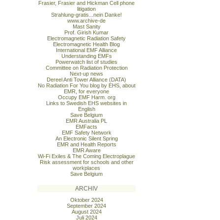
Frasier, Frasier and Hickman Cell phone
litigation
Strahlung-gratis...nein Danke!
www.archive-de
Mast Sanity
Prof. Girish Kumar
Electromagnetic Radiation Safety
Electromagnetic Health Blog
International EMF Alliance
Understanding EMFs
Powerwatch list of studies
Committee on Radiation Protection
Next-up news
Dereel Anti Tower Alliance (DATA)
No Radiation For You blog by EHS, about
EMR, for everyone
Occupy EMF Harm. org
Links to Swedish EHS websites in
English
Save Belgium
EMR Australia PL
EMFacts
EMF Safety Network
An Electronic Silent Spring
EMR and Health Reports
EMR Aware
Wi-Fi Exiles & The Coming Electroplague
Risk assessment for schools and other
workplaces
Save Belgium
ARCHIV
Oktober 2024
September 2024
August 2024
Juli 2024