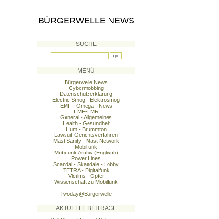
BÜRGERWELLE NEWS
SUCHE
MENÜ
Bürgerwelle News
Cybermobbing
Datenschutzerklärung
Electric Smog - Elektrosmog
EMF - Omega - News
EMF-EMR
General - Allgemeines
Health - Gesundheit
Hum - Brummton
Lawsuit-Gerichtsverfahren
Mast Sanity - Mast Network
Mobilfunk
Mobilfunk Archiv (Englisch)
Power Lines
Scandal - Skandale - Lobby
TETRA - Digitalfunk
Victims - Opfer
Wissenschaft zu Mobilfunk
Twoday@Bürgerwelle
AKTUELLE BEITRÄGE