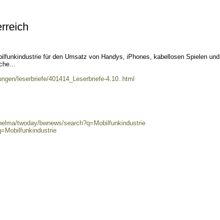
rreich
obilfunkindustrie für den Umsatz von Handys, iPhones, kabellosen Spielen und
che...
ungen/leserbriefe/401414_Leserbriefe-4.10..html
/helma/twoday/bwnews/search?q=Mobilfunkindustrie
=Mobilfunkindustrie