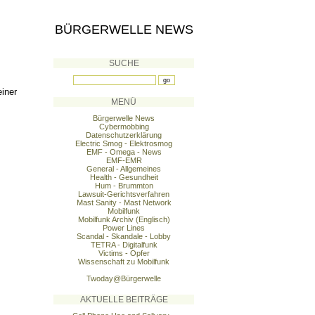
BÜRGERWELLE NEWS
SUCHE
einer
MENÜ
Bürgerwelle News
Cybermobbing
Datenschutzerklärung
Electric Smog - Elektrosmog
EMF - Omega - News
EMF-EMR
General - Allgemeines
Health - Gesundheit
Hum - Brummton
Lawsuit-Gerichtsverfahren
Mast Sanity - Mast Network
Mobilfunk
Mobilfunk Archiv (Englisch)
Power Lines
Scandal - Skandale - Lobby
TETRA - Digitalfunk
Victims - Opfer
Wissenschaft zu Mobilfunk
Twoday@Bürgerwelle
AKTUELLE BEITRÄGE