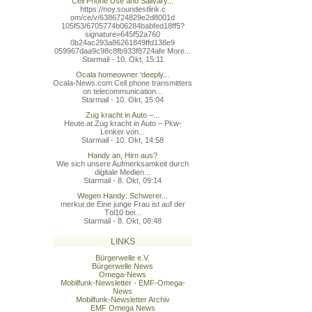
Cell Phone Use and Salivary...
https://noy.soundestlink.c
om/ce/v/6386724829e2d8001d
105f53/6705774b06284babfed
18ff5?
signature=645f52a760
0b24ac293a86261849ffd138e9
059967daa9c98c8fb933f8724a
fe More...
Starmail - 10. Okt, 15:11
Ocala homeowner 'deeply...
Ocala-News.com Cell phone transmitters
on telecommunication...
Starmail - 10. Okt, 15:04
Zug kracht in Auto –...
Heute.at Zug kracht in Auto – Pkw-
Lenker von...
Starmail - 10. Okt, 14:58
Handy an, Hirn aus?
Wie sich unsere Aufmerksamkeit durch
digitale Medien...
Starmail - 8. Okt, 09:14
Wegen Handy: Schwerer...
merkur.de Eine junge Frau ist auf der
Töl10 bei...
Starmail - 8. Okt, 08:48
LINKS
Bürgerwelle e.V.
Bürgerwelle News
Omega-News
Mobilfunk-Newsletter - EMF-Omega-
News
Mobilfunk-Newsletter Archiv
EMF Omega News