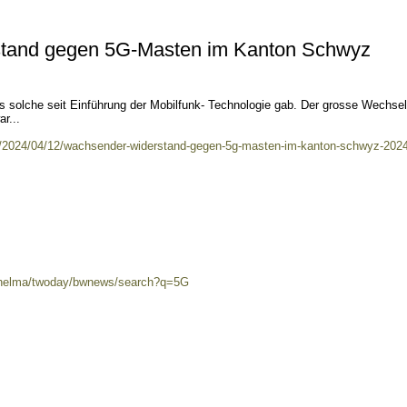
tand gegen 5G-Masten im Kanton Schwyz
es solche seit Einführung der Mobilfunk- Technologie gab. Der grosse Wechse
r...
ch/2024/04/12/wachsender-widerstand-gegen-5g-masten-im-kanton-schwyz-202
0/helma/twoday/bwnews/search?q=5G