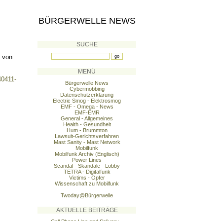
BÜRGERWELLE NEWS
SUCHE
l von
MENÜ
40411-
Bürgerwelle News
Cybermobbing
Datenschutzerklärung
Electric Smog - Elektrosmog
EMF - Omega - News
EMF-EMR
General - Allgemeines
Health - Gesundheit
Hum - Brummton
Lawsuit-Gerichtsverfahren
Mast Sanity - Mast Network
Mobilfunk
Mobilfunk Archiv (Englisch)
Power Lines
Scandal - Skandale - Lobby
TETRA - Digitalfunk
Victims - Opfer
Wissenschaft zu Mobilfunk
Twoday@Bürgerwelle
AKTUELLE BEITRÄGE