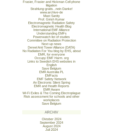
Frasier, Frasier and Hickman Cell phone
litigation
Strahlung-gratis...nein Danke!
www.archive-de
Mast Sanity
Prof. Girish Kumar
Electromagnetic Radiation Safety
Electromagnetic Health Blog
International EMF Alliance
Understanding EMFs
Powerwatch list of studies
Committee on Radiation Protection
Next-up news
Dereel Anti Tower Alliance (DATA)
No Radiation For You blog by EHS, about
EMR, for everyone
Occupy EMF Harm. org
Links to Swedish EHS websites in
English
Save Belgium
EMR Australia PL
EMFacts
EMF Safety Network
An Electronic Silent Spring
EMR and Health Reports
EMR Aware
Wi-Fi Exiles & The Coming Electroplague
Risk assessment for schools and other
workplaces
Save Belgium
ARCHIV
Oktober 2024
September 2024
August 2024
Juli 2024