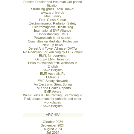
Frasier, Frasier and Hickman Cell phone
litigation
Strahlung-gratis...nein Danke!
www.archive-de
Mast Sanity
Prof. Girish Kumar
Electromagnetic Radiation Safety
Electromagnetic Health Blog
International EMF Alliance
Understanding EMFs
Powerwatch list of studies
Committee on Radiation Protection
Next-up news
Dereel Anti Tower Alliance (DATA)
No Radiation For You blog by EHS, about
EMR, for everyone
Occupy EMF Harm. org
Links to Swedish EHS websites in
English
Save Belgium
EMR Australia PL
EMFacts
EMF Safety Network
An Electronic Silent Spring
EMR and Health Reports
EMR Aware
Wi-Fi Exiles & The Coming Electroplague
Risk assessment for schools and other
workplaces
Save Belgium
ARCHIV
Oktober 2024
September 2024
August 2024
Juli 2024