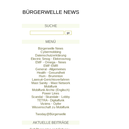
BÜRGERWELLE NEWS
SUCHE
MENÜ
Bürgerwelle News
Cybermobbing
Datenschutzerklärung
Electric Smog - Elektrosmog
EMF - Omega - News
EMF-EMR
General - Allgemeines
Health - Gesundheit
Hum - Brummton
Lawsuit-Gerichtsverfahren
Mast Sanity - Mast Network
Mobilfunk
Mobilfunk Archiv (Englisch)
Power Lines
Scandal - Skandale - Lobby
TETRA - Digitalfunk
Victims - Opfer
Wissenschaft zu Mobilfunk
Twoday@Bürgerwelle
AKTUELLE BEITRÄGE