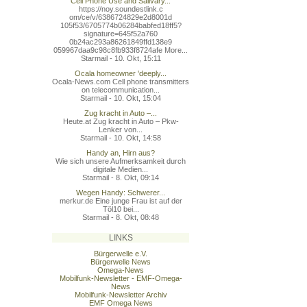
Cell Phone Use and Salivary...
https://noy.soundestlink.c
om/ce/v/6386724829e2d8001d
105f53/6705774b06284babfed
18ff5?
signature=645f52a760
0b24ac293a86261849ffd138e9
059967daa9c98c8fb933f8724a
fe More...
Starmail - 10. Okt, 15:11
Ocala homeowner 'deeply...
Ocala-News.com Cell phone transmitters
on telecommunication...
Starmail - 10. Okt, 15:04
Zug kracht in Auto –...
Heute.at Zug kracht in Auto – Pkw-
Lenker von...
Starmail - 10. Okt, 14:58
Handy an, Hirn aus?
Wie sich unsere Aufmerksamkeit durch
digitale Medien...
Starmail - 8. Okt, 09:14
Wegen Handy: Schwerer...
merkur.de Eine junge Frau ist auf der
Töl10 bei...
Starmail - 8. Okt, 08:48
LINKS
Bürgerwelle e.V.
Bürgerwelle News
Omega-News
Mobilfunk-Newsletter - EMF-Omega-
News
Mobilfunk-Newsletter Archiv
EMF Omega News