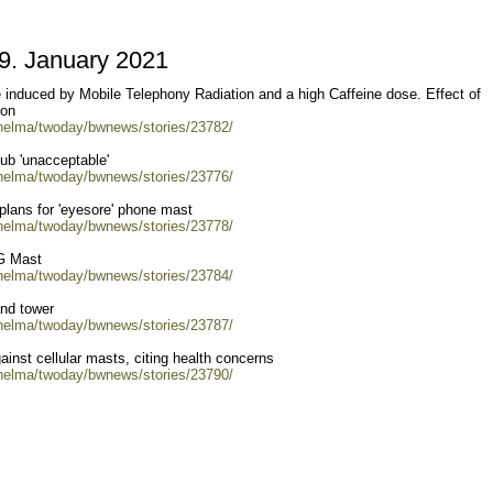
. January 2021
uced by Mobile Telephony Radiation and a high Caffeine dose. Effect of
ion
/helma/twoday/bwnews/stories/23782/
ub 'unacceptable'
/helma/twoday/bwnews/stories/23776/
plans for 'eyesore' phone mast
/helma/twoday/bwnews/stories/23778/
5G Mast
/helma/twoday/bwnews/stories/23784/
and tower
/helma/twoday/bwnews/stories/23787/
ainst cellular masts, citing health concerns
/helma/twoday/bwnews/stories/23790/