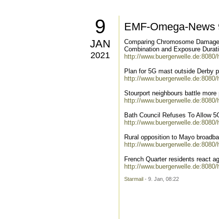
9
EMF-Omega-News 9
JAN
Comparing Chromosome Damage ind
Combination and Exposure Durat
2021
http://www.buergerwelle.de:8080
Plan for 5G mast outside Derby p
http://www.buergerwelle.de:8080
Stourport neighbours battle more 
http://www.buergerwelle.de:8080
Bath Council Refuses To Allow 
http://www.buergerwelle.de:8080
Rural opposition to Mayo broadb
http://www.buergerwelle.de:8080
French Quarter residents react ag
http://www.buergerwelle.de:8080
Starmail
- 9. Jan, 08:22