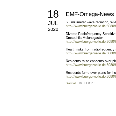
18
EMF-Omega-News 1
JUL
5G millimeter wave radiation, Wi
http://www.buergerwelle.de:8080
2020
Diverse Radiofrequency Sensitivi
Drosophila Melanogaster
http://www.buergerwelle.de:8080
Health risks from radiofrequency 
http://www.buergerwelle.de:8080
Residents raise concerns over pl
http://www.buergerwelle.de:8080
Residents fume over plans for 'hu
http://www.buergerwelle.de:8080
Starmail
- 18. Jul, 08:18