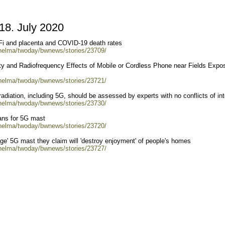
8. July 2020
-Fi and placenta and COVID-19 death rates
/helma/twoday/bwnews/stories/23709/
ty and Radiofrequency Effects of Mobile or Cordless Phone near Fields Expos
/helma/twoday/bwnews/stories/23721/
radiation, including 5G, should be assessed by experts with no conflicts of int
/helma/twoday/bwnews/stories/23730/
ans for 5G mast
/helma/twoday/bwnews/stories/23720/
ge' 5G mast they claim will 'destroy enjoyment' of people's homes
/helma/twoday/bwnews/stories/23727/