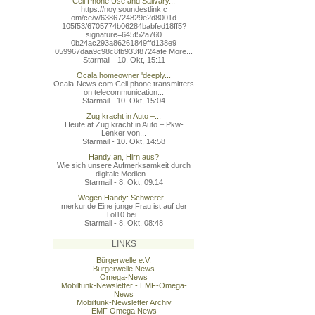
Cell Phone Use and Salivary...
https://noy.soundestlink.c
om/ce/v/6386724829e2d8001d
105f53/6705774b06284babfed
18ff5?
signature=645f52a760
0b24ac293a86261849ffd138e9
059967daa9c98c8fb933f8724a
fe More...
Starmail - 10. Okt, 15:11
Ocala homeowner 'deeply...
Ocala-News.com Cell phone transmitters
on telecommunication...
Starmail - 10. Okt, 15:04
Zug kracht in Auto –...
Heute.at Zug kracht in Auto – Pkw-
Lenker von...
Starmail - 10. Okt, 14:58
Handy an, Hirn aus?
Wie sich unsere Aufmerksamkeit durch
digitale Medien...
Starmail - 8. Okt, 09:14
Wegen Handy: Schwerer...
merkur.de Eine junge Frau ist auf der
Töl10 bei...
Starmail - 8. Okt, 08:48
LINKS
Bürgerwelle e.V.
Bürgerwelle News
Omega-News
Mobilfunk-Newsletter - EMF-Omega-
News
Mobilfunk-Newsletter Archiv
EMF Omega News