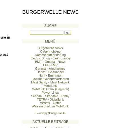
BÜRGERWELLE NEWS
SUCHE
ure in
MENÜ
Bürgerwelle News
Cybermobbing
erest
Datenschutzerklärung
Electric Smog - Elektrosmog
EMF - Omega - News
EMF-EMR
General - Allgemeines
Health - Gesundheit
Hum - Brummton
Lawsuit-Gerichtsverfahren
Mast Sanity - Mast Network
Mobilfunk
Mobilfunk Archiv (Englisch)
Power Lines
Scandal - Skandale - Lobby
TETRA - Digitalfunk
Victims - Opfer
Wissenschaft zu Mobilfunk
Twoday@Bürgerwelle
AKTUELLE BEITRÄGE