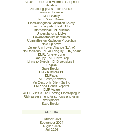
Frasier, Frasier and Hickman Cell phone
litigation
Strahlung-gratis...nein Danke!
www.archive-de
Mast Sanity
Prof. Girish Kumar
Electromagnetic Radiation Safety
Electromagnetic Health Blog
International EMF Alliance
Understanding EMFs
Powerwatch list of studies
Committee on Radiation Protection
Next-up news
Dereel Anti Tower Alliance (DATA)
No Radiation For You blog by EHS, about
EMR, for everyone
Occupy EMF Harm. org
Links to Swedish EHS websites in
English
Save Belgium
EMR Australia PL
EMFacts
EMF Safety Network
An Electronic Silent Spring
EMR and Health Reports
EMR Aware
Wi-Fi Exiles & The Coming Electroplague
Risk assessment for schools and other
workplaces
Save Belgium
ARCHIV
Oktober 2024
September 2024
August 2024
Juli 2024