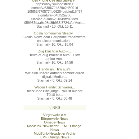
Cell Phone Use and Salivary...
https://noy.soundestlink.c
om/ce/v/6386724829e2d8001d
105f53/6705774b06284babfed
18ff5?
signature=645f52a760
0b24ac293a86261849ffd138e9
059967daa9c98c8fb933f8724a
fe More...
Starmail - 10. Okt, 15:11
Ocala homeowner 'deeply...
Ocala-News.com Cell phone transmitters
on telecommunication...
Starmail - 10. Okt, 15:04
Zug kracht in Auto –...
Heute.at Zug kracht in Auto – Pkw-
Lenker von...
Starmail - 10. Okt, 14:58
Handy an, Hirn aus?
Wie sich unsere Aufmerksamkeit durch
digitale Medien...
Starmail - 8. Okt, 09:14
Wegen Handy: Schwerer...
merkur.de Eine junge Frau ist auf der
Töl10 bei...
Starmail - 8. Okt, 08:48
LINKS
Bürgerwelle e.V.
Bürgerwelle News
Omega-News
Mobilfunk-Newsletter - EMF-Omega-
News
Mobilfunk-Newsletter Archiv
EMF Omega News