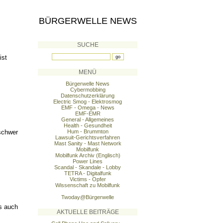
BÜRGERWELLE NEWS
SUCHE
ist
MENÜ
Bürgerwelle News
Cybermobbing
Datenschutzerklärung
Electric Smog - Elektrosmog
EMF - Omega - News
EMF-EMR
General - Allgemeines
Health - Gesundheit
 schwer
Hum - Brummton
Lawsuit-Gerichtsverfahren
Mast Sanity - Mast Network
Mobilfunk
Mobilfunk Archiv (Englisch)
Power Lines
Scandal - Skandale - Lobby
TETRA - Digitalfunk
Victims - Opfer
Wissenschaft zu Mobilfunk
Twoday@Bürgerwelle
s auch
AKTUELLE BEITRÄGE