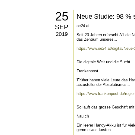
25
Neue Studie: 98 % s
SEP
oe24.at
2019
Seit 20 Jahren erforscht A1 die 
das Zentrum unseres...
https://www.oe24.at/digital/Neue
Die digitale Welt und die Sucht
Frankenpost
'Früher haben viele Leute das Ha
abzustellender Absolutismus...
https://www.frankenpost.de/regio
So läuft das grosse Geschäft mi
Nau.ch
Ein leerer Handy-Akku ist für vi
gerne etwas kosten...