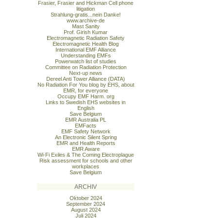
Frasier, Frasier and Hickman Cell phone
litigation
Strahlung-gratis...nein Danke!
www.archive-de
Mast Sanity
Prof. Girish Kumar
Electromagnetic Radiation Safety
Electromagnetic Health Blog
International EMF Alliance
Understanding EMFs
Powerwatch list of studies
Committee on Radiation Protection
Next-up news
Dereel Anti Tower Alliance (DATA)
No Radiation For You blog by EHS, about
EMR, for everyone
Occupy EMF Harm. org
Links to Swedish EHS websites in
English
Save Belgium
EMR Australia PL
EMFacts
EMF Safety Network
An Electronic Silent Spring
EMR and Health Reports
EMR Aware
Wi-Fi Exiles & The Coming Electroplague
Risk assessment for schools and other
workplaces
Save Belgium
ARCHIV
Oktober 2024
September 2024
August 2024
Juli 2024