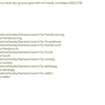
/so-lauft-das-grosse-geschaft-mit-handy-suchtigen-65612740
0/helma/twoday/bwnews/search?q=Handynutzung
?q=Handynutzung
0/helma/twoday/bwnews/search?q=Smartphone
0/helma/twoday/bwnews/search?q=Handysucht
?q=Handysucht
0/helma/twoday/bwnews/search?q=Sucht
?q=Sucht
0/helma/twoday/bwnews/search?q=süchtig
q=süchtig
0/helma/twoday/bwnews/search?q=abhängig
q=abhängig
0/helma/twoday/bwnews/search?q=addict
q=addict