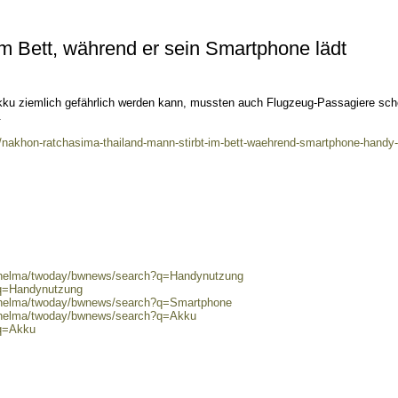
im Bett, während er sein Smartphone lädt
kku ziemlich gefährlich werden kann, mussten auch Flugzeug-Passagiere sc
.
/nakhon-ratchasima-thailand-mann-stirbt-im-bett-waehrend-smartphone-handy-
0/helma/twoday/bwnews/search?q=Handynutzung
?q=Handynutzung
0/helma/twoday/bwnews/search?q=Smartphone
0/helma/twoday/bwnews/search?q=Akku
?q=Akku