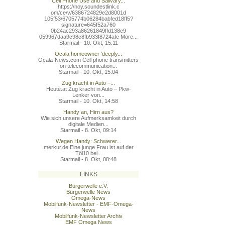
Cell Phone Use and Salivary...
https://noy.soundestlink.c
om/ce/v/6386724829e2d8001d
105f53/6705774b06284babfed
18ff5?
signature=645f52a760
0b24ac293a86261849ffd138e9
059967daa9c98c8fb933f8724a
fe More...
Starmail - 10. Okt, 15:11
Ocala homeowner 'deeply...
Ocala-News.com Cell phone transmitters
on telecommunication...
Starmail - 10. Okt, 15:04
Zug kracht in Auto –...
Heute.at Zug kracht in Auto – Pkw-
Lenker von...
Starmail - 10. Okt, 14:58
Handy an, Hirn aus?
Wie sich unsere Aufmerksamkeit durch
digitale Medien...
Starmail - 8. Okt, 09:14
Wegen Handy: Schwerer...
merkur.de Eine junge Frau ist auf der
Töl10 bei...
Starmail - 8. Okt, 08:48
LINKS
Bürgerwelle e.V.
Bürgerwelle News
Omega-News
Mobilfunk-Newsletter - EMF-Omega-
News
Mobilfunk-Newsletter Archiv
EMF Omega News