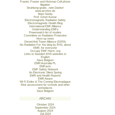
Frasier, Frasier and Hickman Cell phone
litigation
Strahlung-gratis...nein Danke!
www.archive-de
Mast Sanity
Prof. Girish Kumar
Electromagnetic Radiation Safety
Electromagnetic Health Blog
International EMF Alliance
Understanding EMFs
Powerwatch list of studies
Committee on Radiation Protection
Next-up news
Dereel Anti Tower Alliance (DATA)
No Radiation For You blog by EHS, about
EMR, for everyone
Occupy EMF Harm. org
Links to Swedish EHS websites in
English
Save Belgium
EMR Australia PL
EMFacts
EMF Safety Network
An Electronic Silent Spring
EMR and Health Reports
EMR Aware
Wi-Fi Exiles & The Coming Electroplague
Risk assessment for schools and other
workplaces
Save Belgium
ARCHIV
Oktober 2024
September 2024
August 2024
Juli 2024