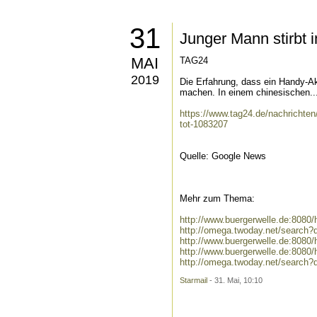
31
Junger Mann stirbt 
MAI
TAG24
2019
Die Erfahrung, dass ein Handy-A
machen. In einem chinesischen..
https://www.tag24.de/nachrichten
tot-1083207
Quelle: Google News
Mehr zum Thema:
http://www.buergerwelle.de:808
http://omega.twoday.net/search
http://www.buergerwelle.de:808
http://www.buergerwelle.de:808
http://omega.twoday.net/search
Starmail
- 31. Mai, 10:10