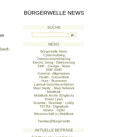
BÜRGERWELLE NEWS
SUCHE
hon
MENÜ
laedt-
Bürgerwelle News
Cybermobbing
Datenschutzerklärung
Electric Smog - Elektrosmog
EMF - Omega - News
EMF-EMR
General - Allgemeines
Health - Gesundheit
Hum - Brummton
Lawsuit-Gerichtsverfahren
Mast Sanity - Mast Network
Mobilfunk
Mobilfunk Archiv (Englisch)
Power Lines
Scandal - Skandale - Lobby
TETRA - Digitalfunk
Victims - Opfer
Wissenschaft zu Mobilfunk
Twoday@Bürgerwelle
AKTUELLE BEITRÄGE