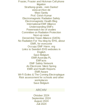
Frasier, Frasier and Hickman Cell phone
litigation
Strahlung-gratis...nein Danke!
www.archive-de
Mast Sanity
Prof. Girish Kumar
Electromagnetic Radiation Safety
Electromagnetic Health Blog
International EMF Alliance
Understanding EMFs
Powerwatch list of studies
Committee on Radiation Protection
Next-up news
Dereel Anti Tower Alliance (DATA)
No Radiation For You blog by EHS, about
EMR, for everyone
Occupy EMF Harm. org
Links to Swedish EHS websites in
English
Save Belgium
EMR Australia PL
EMFacts
EMF Safety Network
An Electronic Silent Spring
EMR and Health Reports
EMR Aware
Wi-Fi Exiles & The Coming Electroplague
Risk assessment for schools and other
workplaces
Save Belgium
ARCHIV
Oktober 2024
September 2024
August 2024
Juli 2024