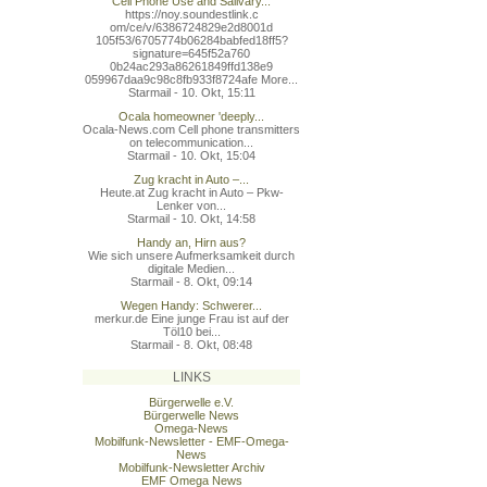
Cell Phone Use and Salivary...
https://noy.soundestlink.c
om/ce/v/6386724829e2d8001d
105f53/6705774b06284babfed
18ff5?
signature=645f52a760
0b24ac293a86261849ffd138e9
059967daa9c98c8fb933f8724a
fe More...
Starmail - 10. Okt, 15:11
Ocala homeowner 'deeply...
Ocala-News.com Cell phone transmitters
on telecommunication...
Starmail - 10. Okt, 15:04
Zug kracht in Auto –...
Heute.at Zug kracht in Auto – Pkw-
Lenker von...
Starmail - 10. Okt, 14:58
Handy an, Hirn aus?
Wie sich unsere Aufmerksamkeit durch
digitale Medien...
Starmail - 8. Okt, 09:14
Wegen Handy: Schwerer...
merkur.de Eine junge Frau ist auf der
Töl10 bei...
Starmail - 8. Okt, 08:48
LINKS
Bürgerwelle e.V.
Bürgerwelle News
Omega-News
Mobilfunk-Newsletter - EMF-Omega-
News
Mobilfunk-Newsletter Archiv
EMF Omega News