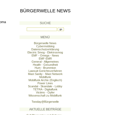
BÜRGERWELLE NEWS
lioma
SUCHE
MENÜ
Bürgerwelle News
Cybermobbing
Datenschutzerklärung
Electric Smog - Elektrosmog
EMF - Omega - News
EMF-EMR
General - Allgemeines
Health - Gesundheit
Hum - Brummton
Lawsuit-Gerichtsverfahren
Mast Sanity - Mast Network
Mobilfunk
Mobilfunk Archiv (Englisch)
Power Lines
Scandal - Skandale - Lobby
TETRA - Digitalfunk
Victims - Opfer
Wissenschaft zu Mobilfunk
Twoday@Bürgerwelle
AKTUELLE BEITRÄGE