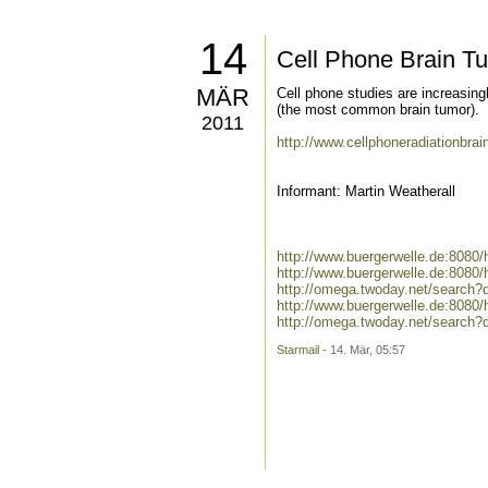
14
Cell Phone Brain T
MÄR
Cell phone studies are increasingl
(the most common brain tumor).
2011
http://www.cellphoneradiationbra
Informant: Martin Weatherall
http://www.buergerwelle.de:8080
http://www.buergerwelle.de:808
http://omega.twoday.net/search?
http://www.buergerwelle.de:808
http://omega.twoday.net/search?
Starmail
- 14. Mär, 05:57