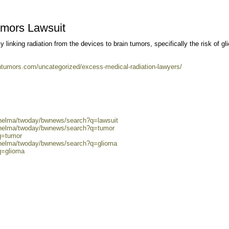
umors Lawsuit
y linking radiation from the devices to brain tumors, specifically the risk of g
intumors.com/uncategorized/excess-medical-radiation-lawyers/
/helma/twoday/bwnews/search?q=lawsuit
0/helma/twoday/bwnews/search?q=tumor
q=tumor
0/helma/twoday/bwnews/search?q=glioma
q=glioma