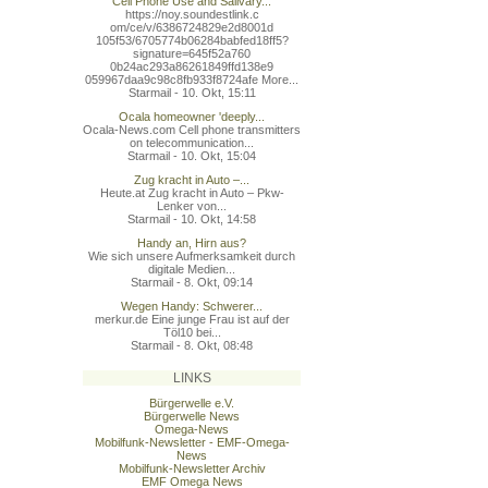
Cell Phone Use and Salivary...
https://noy.soundestlink.c
om/ce/v/6386724829e2d8001d
105f53/6705774b06284babfed
18ff5?
signature=645f52a760
0b24ac293a86261849ffd138e9
059967daa9c98c8fb933f8724a
fe More...
Starmail - 10. Okt, 15:11
Ocala homeowner 'deeply...
Ocala-News.com Cell phone transmitters
on telecommunication...
Starmail - 10. Okt, 15:04
Zug kracht in Auto –...
Heute.at Zug kracht in Auto – Pkw-
Lenker von...
Starmail - 10. Okt, 14:58
Handy an, Hirn aus?
Wie sich unsere Aufmerksamkeit durch
digitale Medien...
Starmail - 8. Okt, 09:14
Wegen Handy: Schwerer...
merkur.de Eine junge Frau ist auf der
Töl10 bei...
Starmail - 8. Okt, 08:48
LINKS
Bürgerwelle e.V.
Bürgerwelle News
Omega-News
Mobilfunk-Newsletter - EMF-Omega-
News
Mobilfunk-Newsletter Archiv
EMF Omega News