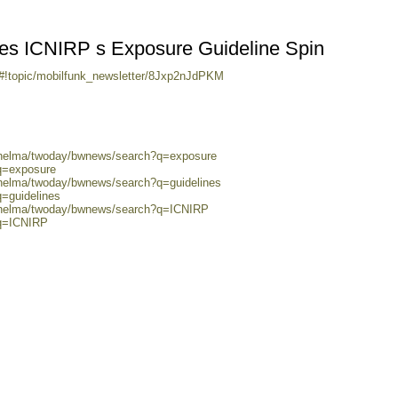
izes ICNIRP s Exposure Guideline Spin
/#!topic/mobilfunk_newsletter/8Jxp2nJdPKM
0/helma/twoday/bwnews/search?q=exposure
?q=exposure
/helma/twoday/bwnews/search?q=guidelines
q=guidelines
0/helma/twoday/bwnews/search?q=ICNIRP
?q=ICNIRP