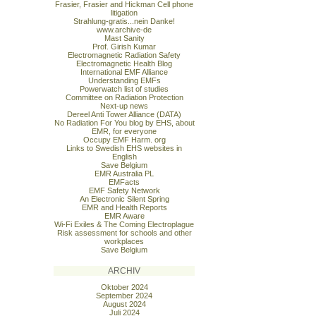
Frasier, Frasier and Hickman Cell phone
litigation
Strahlung-gratis...nein Danke!
www.archive-de
Mast Sanity
Prof. Girish Kumar
Electromagnetic Radiation Safety
Electromagnetic Health Blog
International EMF Alliance
Understanding EMFs
Powerwatch list of studies
Committee on Radiation Protection
Next-up news
Dereel Anti Tower Alliance (DATA)
No Radiation For You blog by EHS, about
EMR, for everyone
Occupy EMF Harm. org
Links to Swedish EHS websites in
English
Save Belgium
EMR Australia PL
EMFacts
EMF Safety Network
An Electronic Silent Spring
EMR and Health Reports
EMR Aware
Wi-Fi Exiles & The Coming Electroplague
Risk assessment for schools and other
workplaces
Save Belgium
ARCHIV
Oktober 2024
September 2024
August 2024
Juli 2024