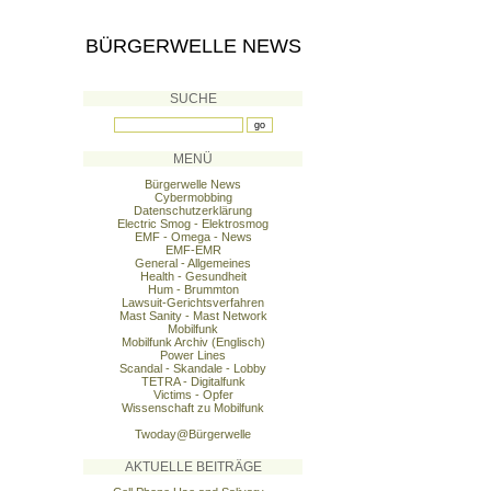
BÜRGERWELLE NEWS
SUCHE
MENÜ
Bürgerwelle News
Cybermobbing
Datenschutzerklärung
Electric Smog - Elektrosmog
EMF - Omega - News
EMF-EMR
General - Allgemeines
Health - Gesundheit
Hum - Brummton
Lawsuit-Gerichtsverfahren
Mast Sanity - Mast Network
Mobilfunk
Mobilfunk Archiv (Englisch)
Power Lines
Scandal - Skandale - Lobby
TETRA - Digitalfunk
Victims - Opfer
Wissenschaft zu Mobilfunk
Twoday@Bürgerwelle
AKTUELLE BEITRÄGE