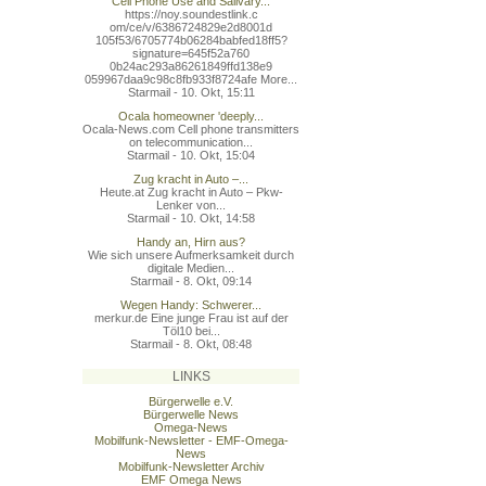
Cell Phone Use and Salivary...
https://noy.soundestlink.c
om/ce/v/6386724829e2d8001d
105f53/6705774b06284babfed
18ff5?
signature=645f52a760
0b24ac293a86261849ffd138e9
059967daa9c98c8fb933f8724a
fe More...
Starmail - 10. Okt, 15:11
Ocala homeowner 'deeply...
Ocala-News.com Cell phone transmitters
on telecommunication...
Starmail - 10. Okt, 15:04
Zug kracht in Auto –...
Heute.at Zug kracht in Auto – Pkw-
Lenker von...
Starmail - 10. Okt, 14:58
Handy an, Hirn aus?
Wie sich unsere Aufmerksamkeit durch
digitale Medien...
Starmail - 8. Okt, 09:14
Wegen Handy: Schwerer...
merkur.de Eine junge Frau ist auf der
Töl10 bei...
Starmail - 8. Okt, 08:48
LINKS
Bürgerwelle e.V.
Bürgerwelle News
Omega-News
Mobilfunk-Newsletter - EMF-Omega-
News
Mobilfunk-Newsletter Archiv
EMF Omega News