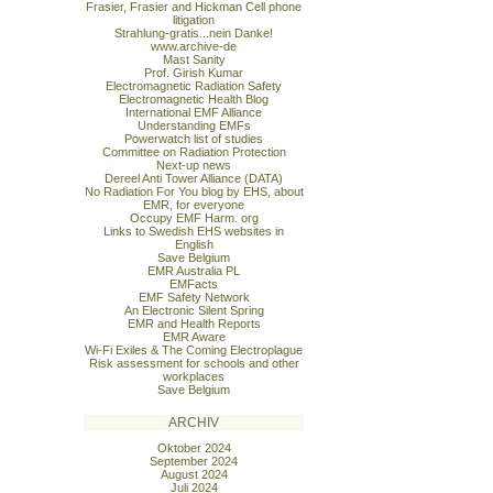
Frasier, Frasier and Hickman Cell phone
litigation
Strahlung-gratis...nein Danke!
www.archive-de
Mast Sanity
Prof. Girish Kumar
Electromagnetic Radiation Safety
Electromagnetic Health Blog
International EMF Alliance
Understanding EMFs
Powerwatch list of studies
Committee on Radiation Protection
Next-up news
Dereel Anti Tower Alliance (DATA)
No Radiation For You blog by EHS, about
EMR, for everyone
Occupy EMF Harm. org
Links to Swedish EHS websites in
English
Save Belgium
EMR Australia PL
EMFacts
EMF Safety Network
An Electronic Silent Spring
EMR and Health Reports
EMR Aware
Wi-Fi Exiles & The Coming Electroplague
Risk assessment for schools and other
workplaces
Save Belgium
ARCHIV
Oktober 2024
September 2024
August 2024
Juli 2024