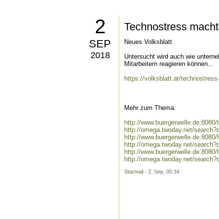
2
Technostress macht
SEP
Neues Volksblatt
2018
Untersucht wird auch wie unterne
Mitarbeitern reagieren können...
https://volksblatt.at/technostres
Mehr zum Thema:
http://www.buergerwelle.de:808
http://omega.twoday.net/search?
http://www.buergerwelle.de:808
http://omega.twoday.net/search?
http://www.buergerwelle.de:808
http://omega.twoday.net/search
Starmail
- 2. Sep, 05:34