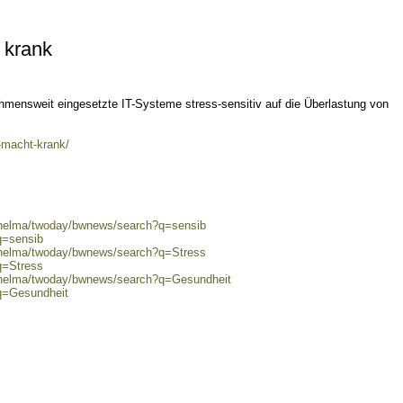
 krank
hmensweit eingesetzte IT-Systeme stress-sensitiv auf die Überlastung von
s-macht-krank/
0/helma/twoday/bwnews/search?q=sensib
q=sensib
0/helma/twoday/bwnews/search?q=Stress
q=Stress
0/helma/twoday/bwnews/search?q=Gesundheit
?q=Gesundheit