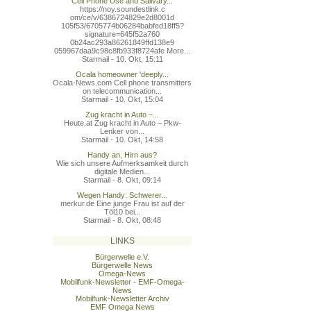
Cell Phone Use and Salivary...
https://noy.soundestlink.c
om/ce/v/6386724829e2d8001d
105f53/6705774b06284babfed
18ff5?
signature=645f52a760
0b24ac293a86261849ffd138e9
059967daa9c98c8fb933f8724a
fe More...
Starmail - 10. Okt, 15:11
Ocala homeowner 'deeply...
Ocala-News.com Cell phone transmitters
on telecommunication...
Starmail - 10. Okt, 15:04
Zug kracht in Auto –...
Heute.at Zug kracht in Auto – Pkw-
Lenker von...
Starmail - 10. Okt, 14:58
Handy an, Hirn aus?
Wie sich unsere Aufmerksamkeit durch
digitale Medien...
Starmail - 8. Okt, 09:14
Wegen Handy: Schwerer...
merkur.de Eine junge Frau ist auf der
Töl10 bei...
Starmail - 8. Okt, 08:48
LINKS
Bürgerwelle e.V.
Bürgerwelle News
Omega-News
Mobilfunk-Newsletter - EMF-Omega-
News
Mobilfunk-Newsletter Archiv
EMF Omega News