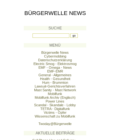
BÜRGERWELLE NEWS
SUCHE
MENÜ
Bürgerwelle News
Cybermobbing
Datenschutzerklärung
Electric Smog - Elektrosmog
EMF - Omega - News
EMF-EMR
General - Allgemeines
Health - Gesundheit
Hum - Brummton
Lawsuit-Gerichtsverfahren
Mast Sanity - Mast Network
Mobilfunk
Mobilfunk Archiv (Englisch)
Power Lines
Scandal - Skandale - Lobby
TETRA - Digitalfunk
Victims - Opfer
Wissenschaft zu Mobilfunk
Twoday@Bürgerwelle
AKTUELLE BEITRÄGE