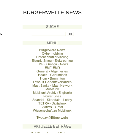
BÜRGERWELLE NEWS
SUCHE
y-
MENÜ
Bürgerwelle News
Cybermobbing
Datenschutzerklärung
Electric Smog - Elektrosmog
EMF - Omega - News
EMF-EMR
General - Allgemeines
Health - Gesundheit
Hum - Brummton
Lawsuit-Gerichtsverfahren
Mast Sanity - Mast Network
Mobilfunk
Mobilfunk Archiv (Englisch)
Power Lines
Scandal - Skandale - Lobby
TETRA - Digitalfunk
Victims - Opfer
Wissenschaft zu Mobilfunk
Twoday@Bürgerwelle
AKTUELLE BEITRÄGE