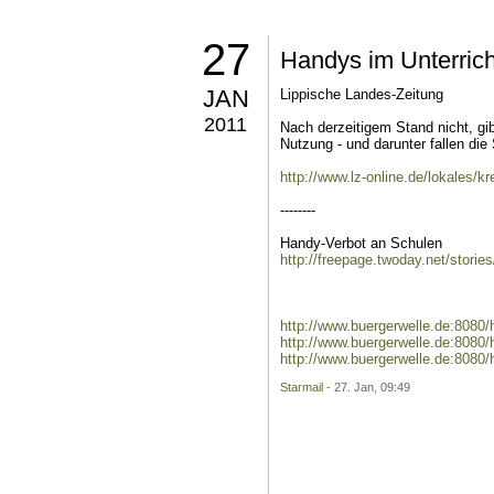
27
Handys im Unterrich
JAN
Lippische Landes-Zeitung
2011
Nach derzeitigem Stand nicht, g
Nutzung - und darunter fallen die
http://www.lz-online.de/lokales/
--------
Handy-Verbot an Schulen
http://freepage.twoday.net/storie
http://www.buergerwelle.de:808
http://www.buergerwelle.de:808
http://www.buergerwelle.de:808
Starmail
- 27. Jan, 09:49