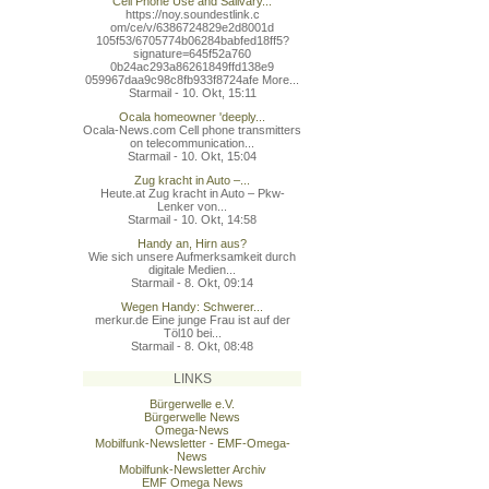
Cell Phone Use and Salivary...
https://noy.soundestlink.c
om/ce/v/6386724829e2d8001d
105f53/6705774b06284babfed
18ff5?
signature=645f52a760
0b24ac293a86261849ffd138e9
059967daa9c98c8fb933f8724a
fe More...
Starmail - 10. Okt, 15:11
Ocala homeowner 'deeply...
Ocala-News.com Cell phone transmitters
on telecommunication...
Starmail - 10. Okt, 15:04
Zug kracht in Auto –...
Heute.at Zug kracht in Auto – Pkw-
Lenker von...
Starmail - 10. Okt, 14:58
Handy an, Hirn aus?
Wie sich unsere Aufmerksamkeit durch
digitale Medien...
Starmail - 8. Okt, 09:14
Wegen Handy: Schwerer...
merkur.de Eine junge Frau ist auf der
Töl10 bei...
Starmail - 8. Okt, 08:48
LINKS
Bürgerwelle e.V.
Bürgerwelle News
Omega-News
Mobilfunk-Newsletter - EMF-Omega-
News
Mobilfunk-Newsletter Archiv
EMF Omega News