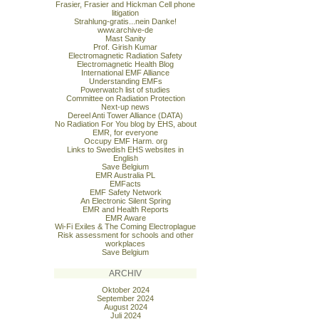
Frasier, Frasier and Hickman Cell phone
litigation
Strahlung-gratis...nein Danke!
www.archive-de
Mast Sanity
Prof. Girish Kumar
Electromagnetic Radiation Safety
Electromagnetic Health Blog
International EMF Alliance
Understanding EMFs
Powerwatch list of studies
Committee on Radiation Protection
Next-up news
Dereel Anti Tower Alliance (DATA)
No Radiation For You blog by EHS, about
EMR, for everyone
Occupy EMF Harm. org
Links to Swedish EHS websites in
English
Save Belgium
EMR Australia PL
EMFacts
EMF Safety Network
An Electronic Silent Spring
EMR and Health Reports
EMR Aware
Wi-Fi Exiles & The Coming Electroplague
Risk assessment for schools and other
workplaces
Save Belgium
ARCHIV
Oktober 2024
September 2024
August 2024
Juli 2024