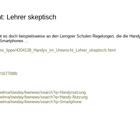
t: Lehrer skeptisch
ibt es doch beispielsweise an den Lemgoer Schulen Regelungen, die die Hand
 Smartphones ...
kreis_lippe/4204138_Handys_im_Unterricht_Lehrer_skeptisch.html
s/1677088/
0/helma/twoday/bwnews/search?q=Handynutzung
0/helma/twoday/bwnews/search?q=Handy-Nutzung
0/helma/twoday/bwnews/search?q=Smartphone