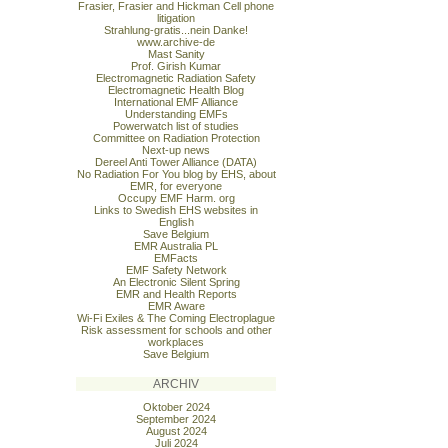
Frasier, Frasier and Hickman Cell phone
litigation
Strahlung-gratis...nein Danke!
www.archive-de
Mast Sanity
Prof. Girish Kumar
Electromagnetic Radiation Safety
Electromagnetic Health Blog
International EMF Alliance
Understanding EMFs
Powerwatch list of studies
Committee on Radiation Protection
Next-up news
Dereel Anti Tower Alliance (DATA)
No Radiation For You blog by EHS, about
EMR, for everyone
Occupy EMF Harm. org
Links to Swedish EHS websites in
English
Save Belgium
EMR Australia PL
EMFacts
EMF Safety Network
An Electronic Silent Spring
EMR and Health Reports
EMR Aware
Wi-Fi Exiles & The Coming Electroplague
Risk assessment for schools and other
workplaces
Save Belgium
ARCHIV
Oktober 2024
September 2024
August 2024
Juli 2024