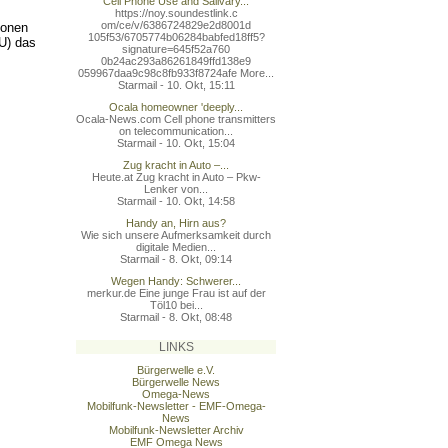
Cell Phone Use and Salivary...
https://noy.soundestlink.c
om/ce/v/6386724829e2d8001d
ionen
105f53/6705774b06284babfed
18ff5?
U) das
signature=645f52a760
0b24ac293a86261849ffd138e9
059967daa9c98c8fb933f8724a
fe More...
Starmail - 10. Okt, 15:11
Ocala homeowner 'deeply...
Ocala-News.com Cell phone transmitters
on telecommunication...
Starmail - 10. Okt, 15:04
Zug kracht in Auto –...
Heute.at Zug kracht in Auto – Pkw-
Lenker von...
Starmail - 10. Okt, 14:58
Handy an, Hirn aus?
Wie sich unsere Aufmerksamkeit durch
digitale Medien...
Starmail - 8. Okt, 09:14
Wegen Handy: Schwerer...
merkur.de Eine junge Frau ist auf der
Töl10 bei...
Starmail - 8. Okt, 08:48
LINKS
Bürgerwelle e.V.
Bürgerwelle News
Omega-News
Mobilfunk-Newsletter - EMF-Omega-
News
Mobilfunk-Newsletter Archiv
EMF Omega News