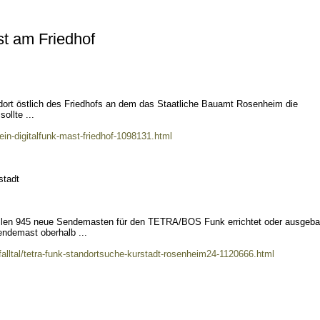
st am Friedhof
dort östlich des Friedhofs an dem das Staatliche Bauamt Rosenheim die
ollte ...
kein-digitalfunk-mast-friedhof-1098131.html
stadt
 sollen 945 neue Sendemasten für den TETRA/BOS Funk errichtet oder ausgeba
endemast oberhalb ...
lltal/tetra-funk-standortsuche-kurstadt-rosenheim24-1120666.html