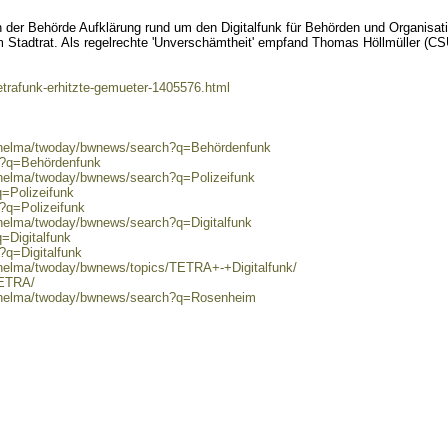
der Behörde Aufklärung rund um den Digitalfunk für Behörden und Organisat
 Stadtrat. Als regelrechte 'Unverschämtheit' empfand Thomas Höllmüller (CS
tetrafunk-erhitzte-gemueter-1405576.html
0/helma/twoday/bwnews/search?q=Behördenfunk
ch?q=Behördenfunk
/helma/twoday/bwnews/search?q=Polizeifunk
q=Polizeifunk
h?q=Polizeifunk
/helma/twoday/bwnews/search?q=Digitalfunk
=Digitalfunk
?q=Digitalfunk
/helma/twoday/bwnews/topics/TETRA+-+Digitalfunk/
TETRA/
0/helma/twoday/bwnews/search?q=Rosenheim