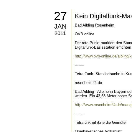
27
Kein Digitalfunk-Ma
JAN
Bad Aibling Rosenheim
2011
OVB online
Der rote Punkt markiert den Stan
Digitalfunk-Basisstation errichten s
http://www.ovb-online.de/aibling/
--------
Tetra-Funk: Standortsuche in Kur
rosenheim24.de
Bad Aibling - Alleine in Bayern
werden. Ein 43,53 Meter hoher S
http://www.rosenheim24.de/mangfa
--------
Tetrafunk erhitzte die Gemüter
Oberbayerisches Volksblatt