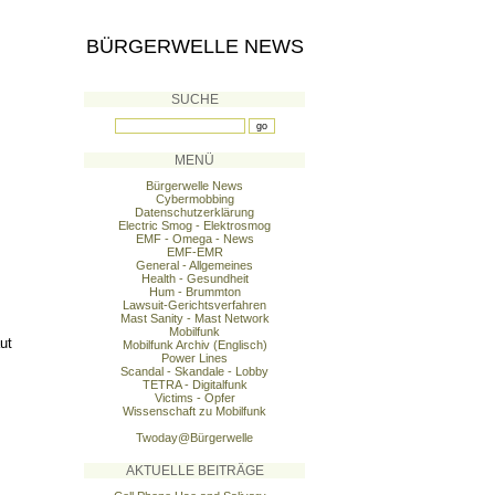
BÜRGERWELLE NEWS
SUCHE
MENÜ
Bürgerwelle News
Cybermobbing
Datenschutzerklärung
Electric Smog - Elektrosmog
EMF - Omega - News
EMF-EMR
General - Allgemeines
Health - Gesundheit
Hum - Brummton
Lawsuit-Gerichtsverfahren
Mast Sanity - Mast Network
Mobilfunk
ut
Mobilfunk Archiv (Englisch)
Power Lines
Scandal - Skandale - Lobby
TETRA - Digitalfunk
Victims - Opfer
Wissenschaft zu Mobilfunk
Twoday@Bürgerwelle
AKTUELLE BEITRÄGE