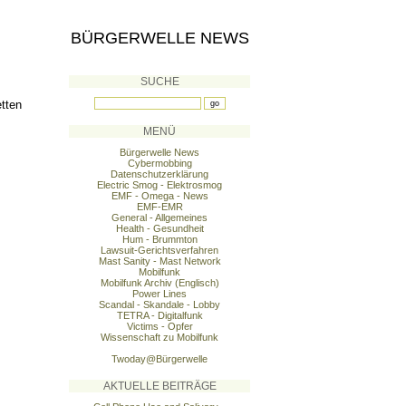
BÜRGERWELLE NEWS
SUCHE
tten
MENÜ
Bürgerwelle News
Cybermobbing
Datenschutzerklärung
Electric Smog - Elektrosmog
EMF - Omega - News
EMF-EMR
General - Allgemeines
Health - Gesundheit
Hum - Brummton
Lawsuit-Gerichtsverfahren
Mast Sanity - Mast Network
Mobilfunk
Mobilfunk Archiv (Englisch)
Power Lines
Scandal - Skandale - Lobby
TETRA - Digitalfunk
Victims - Opfer
Wissenschaft zu Mobilfunk
Twoday@Bürgerwelle
AKTUELLE BEITRÄGE