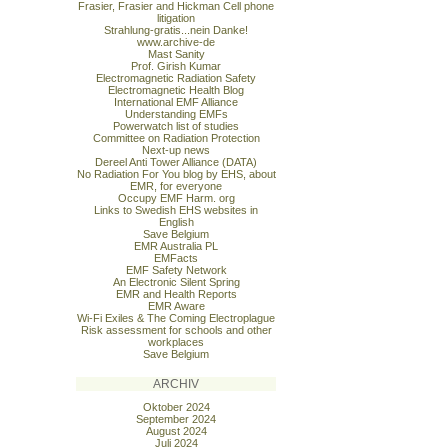
Frasier, Frasier and Hickman Cell phone
litigation
Strahlung-gratis...nein Danke!
www.archive-de
Mast Sanity
Prof. Girish Kumar
Electromagnetic Radiation Safety
Electromagnetic Health Blog
International EMF Alliance
Understanding EMFs
Powerwatch list of studies
Committee on Radiation Protection
Next-up news
Dereel Anti Tower Alliance (DATA)
No Radiation For You blog by EHS, about
EMR, for everyone
Occupy EMF Harm. org
Links to Swedish EHS websites in
English
Save Belgium
EMR Australia PL
EMFacts
EMF Safety Network
An Electronic Silent Spring
EMR and Health Reports
EMR Aware
Wi-Fi Exiles & The Coming Electroplague
Risk assessment for schools and other
workplaces
Save Belgium
ARCHIV
Oktober 2024
September 2024
August 2024
Juli 2024