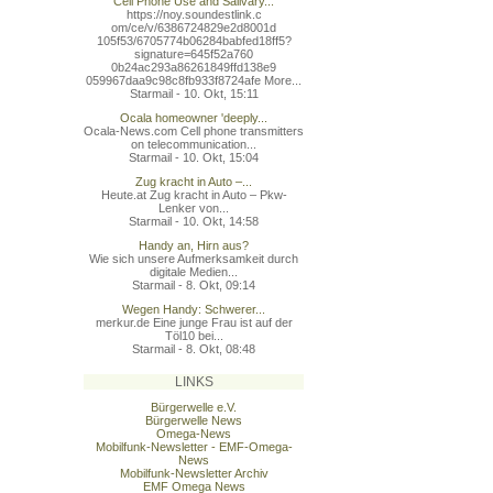
Cell Phone Use and Salivary...
https://noy.soundestlink.c
om/ce/v/6386724829e2d8001d
105f53/6705774b06284babfed
18ff5?
signature=645f52a760
0b24ac293a86261849ffd138e9
059967daa9c98c8fb933f8724a
fe More...
Starmail - 10. Okt, 15:11
Ocala homeowner 'deeply...
Ocala-News.com Cell phone transmitters
on telecommunication...
Starmail - 10. Okt, 15:04
Zug kracht in Auto –...
Heute.at Zug kracht in Auto – Pkw-
Lenker von...
Starmail - 10. Okt, 14:58
Handy an, Hirn aus?
Wie sich unsere Aufmerksamkeit durch
digitale Medien...
Starmail - 8. Okt, 09:14
Wegen Handy: Schwerer...
merkur.de Eine junge Frau ist auf der
Töl10 bei...
Starmail - 8. Okt, 08:48
LINKS
Bürgerwelle e.V.
Bürgerwelle News
Omega-News
Mobilfunk-Newsletter - EMF-Omega-
News
Mobilfunk-Newsletter Archiv
EMF Omega News