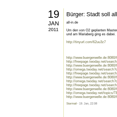
19
Bürger: Stadt soll a
JAN
all-in.de
2011
Um den von O2 geplanten Masten 
und am Mariaberg ging es dabei. .
http://tinyurl.com/62uu3z7
http://www.buergerwelle.de:808
http://freepage.twoday.net/sear
http://www.buergerwelle.de:8080
http://omega.twoday.net/search?
http://freepage.twoday.net/searc
http://www.buergerwelle.de:8080
http://omega.twoday.net/search?q
http://freepage.twoday.net/search
http://www.buergerwelle.de:8080
http://omega.twoday.net/topics/
http://www.buergerwelle.de:808
Starmail
- 19. Jan, 22:08