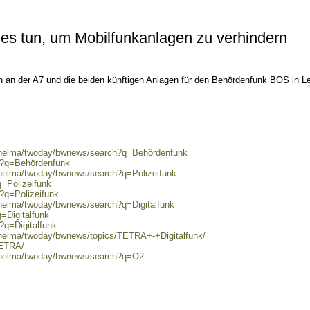
lles tun, um Mobilfunkanlagen zu verhindern
an der A7 und die beiden künftigen Anlagen für den Behördenfunk BOS in Le
..
0/helma/twoday/bwnews/search?q=Behördenfunk
ch?q=Behördenfunk
/helma/twoday/bwnews/search?q=Polizeifunk
q=Polizeifunk
h?q=Polizeifunk
/helma/twoday/bwnews/search?q=Digitalfunk
=Digitalfunk
?q=Digitalfunk
/helma/twoday/bwnews/topics/TETRA+-+Digitalfunk/
TETRA/
0/helma/twoday/bwnews/search?q=O2