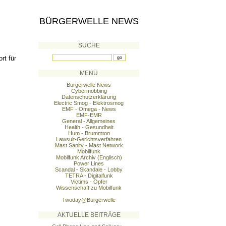
BÜRGERWELLE NEWS
SUCHE
rt für
MENÜ
Bürgerwelle News
Cybermobbing
Datenschutzerklärung
Electric Smog - Elektrosmog
EMF - Omega - News
EMF-EMR
General - Allgemeines
Health - Gesundheit
Hum - Brummton
Lawsuit-Gerichtsverfahren
Mast Sanity - Mast Network
Mobilfunk
Mobilfunk Archiv (Englisch)
Power Lines
Scandal - Skandale - Lobby
TETRA - Digitalfunk
Victims - Opfer
Wissenschaft zu Mobilfunk
Twoday@Bürgerwelle
AKTUELLE BEITRÄGE