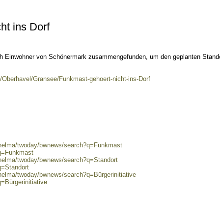
ht ins Dorf
 sich Einwohner von Schönermark zusammengefunden, um den geplanten Stando
s/Oberhavel/Gransee/Funkmast-gehoert-nicht-ins-Dorf
0/helma/twoday/bwnews/search?q=Funkmast
?q=Funkmast
0/helma/twoday/bwnews/search?q=Standort
q=Standort
/helma/twoday/bwnews/search?q=Bürgerinitiative
=Bürgerinitiative