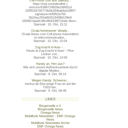
Cell Phone Use and Salivary...
https://noy.soundestlink.c
om/ce/v/6386724829e2d8001d
105f53/6705774b06284babfed
18ff5?
signature=645f52a760
0b24ac293a86261849ffd138e9
059967daa9c98c8fb933f8724a
fe More...
Starmail - 10. Okt, 15:11
Ocala homeowner 'deeply...
Ocala-News.com Cell phone transmitters
on telecommunication...
Starmail - 10. Okt, 15:04
Zug kracht in Auto –...
Heute.at Zug kracht in Auto – Pkw-
Lenker von...
Starmail - 10. Okt, 14:58
Handy an, Hirn aus?
Wie sich unsere Aufmerksamkeit durch
digitale Medien...
Starmail - 8. Okt, 09:14
Wegen Handy: Schwerer...
merkur.de Eine junge Frau ist auf der
Töl10 bei...
Starmail - 8. Okt, 08:48
LINKS
Bürgerwelle e.V.
Bürgerwelle News
Omega-News
Mobilfunk-Newsletter - EMF-Omega-
News
Mobilfunk-Newsletter Archiv
EMF Omega News