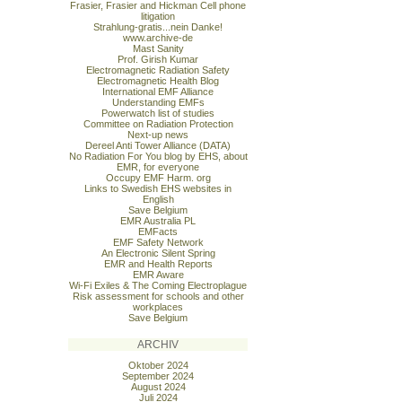
Frasier, Frasier and Hickman Cell phone
litigation
Strahlung-gratis...nein Danke!
www.archive-de
Mast Sanity
Prof. Girish Kumar
Electromagnetic Radiation Safety
Electromagnetic Health Blog
International EMF Alliance
Understanding EMFs
Powerwatch list of studies
Committee on Radiation Protection
Next-up news
Dereel Anti Tower Alliance (DATA)
No Radiation For You blog by EHS, about
EMR, for everyone
Occupy EMF Harm. org
Links to Swedish EHS websites in
English
Save Belgium
EMR Australia PL
EMFacts
EMF Safety Network
An Electronic Silent Spring
EMR and Health Reports
EMR Aware
Wi-Fi Exiles & The Coming Electroplague
Risk assessment for schools and other
workplaces
Save Belgium
ARCHIV
Oktober 2024
September 2024
August 2024
Juli 2024