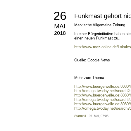
26
Funkmast gehört nic
MAI
Märkische Allgemeine Zeitung
2018
In einer Bürgerinitiative haben
einen neuen Funkmast zu...
http://www.maz-online.de/Lokale
Quelle: Google News
Mehr zum Thema:
http://www.buergerwelle.de:808
http://omega.twoday.net/search
http://www.buergerwelle.de:808
http://omega.twoday.net/search?
http://www.buergerwelle.de:8080
http://omega.twoday.net/search?q
Starmail
- 26. Mai, 07:05