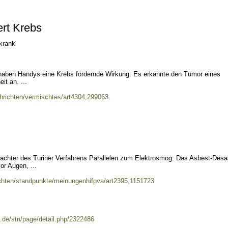
ert Krebs
nkrank
t haben Handys eine Krebs fördernde Wirkung. Es erkannte den Tumor eines
it an. ...
chrichten/vermischtes/art4304,299063
bachter des Turiner Verfahrens Parallelen zum Elektrosmog: Das Asbest-Desa
or Augen, ...
ichten/standpunkte/meinungenhifpva/art2395,1151723
n.de/stn/page/detail.php/2322486