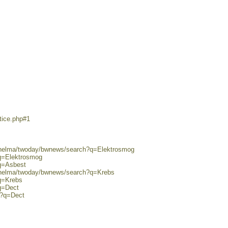
tice.php#1
0/helma/twoday/bwnews/search?q=Elektrosmog
?q=Elektrosmog
?q=Asbest
0/helma/twoday/bwnews/search?q=Krebs
?q=Krebs
q=Dect
h?q=Dect