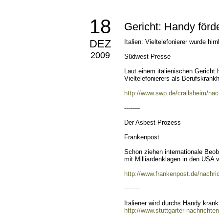
18
Gericht: Handy förd
DEZ
Italien: Vieltelefonierer wurde hir
2009
Südwest Presse
Laut einem italienischen Gerich
Vieltelefonierers als Berufskrankhe
http://www.swp.de/crailsheim/na
--------
Der Asbest-Prozess
Frankenpost
Schon ziehen internationale Beo
mit Milliardenklagen in den USA v
http://www.frankenpost.de/nachr
--------
Italiener wird durchs Handy krank
http://www.stuttgarter-nachrichte