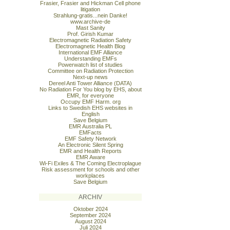
Frasier, Frasier and Hickman Cell phone
litigation
Strahlung-gratis...nein Danke!
www.archive-de
Mast Sanity
Prof. Girish Kumar
Electromagnetic Radiation Safety
Electromagnetic Health Blog
International EMF Alliance
Understanding EMFs
Powerwatch list of studies
Committee on Radiation Protection
Next-up news
Dereel Anti Tower Alliance (DATA)
No Radiation For You blog by EHS, about
EMR, for everyone
Occupy EMF Harm. org
Links to Swedish EHS websites in
English
Save Belgium
EMR Australia PL
EMFacts
EMF Safety Network
An Electronic Silent Spring
EMR and Health Reports
EMR Aware
Wi-Fi Exiles & The Coming Electroplague
Risk assessment for schools and other
workplaces
Save Belgium
ARCHIV
Oktober 2024
September 2024
August 2024
Juli 2024