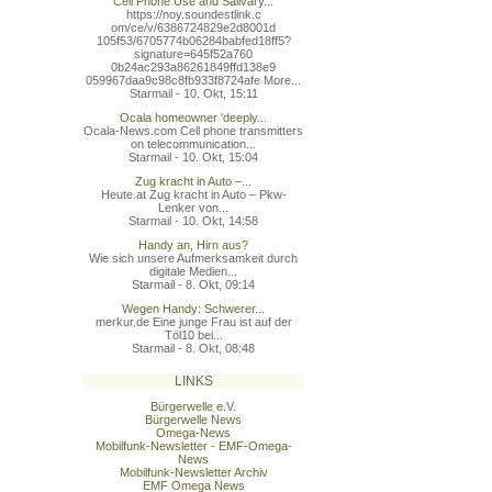
Cell Phone Use and Salivary...
https://noy.soundestlink.c
om/ce/v/6386724829e2d8001d
105f53/6705774b06284babfed
18ff5?
signature=645f52a760
0b24ac293a86261849ffd138e9
059967daa9c98c8fb933f8724a
fe More...
Starmail - 10. Okt, 15:11
Ocala homeowner 'deeply...
Ocala-News.com Cell phone transmitters
on telecommunication...
Starmail - 10. Okt, 15:04
Zug kracht in Auto –...
Heute.at Zug kracht in Auto – Pkw-
Lenker von...
Starmail - 10. Okt, 14:58
Handy an, Hirn aus?
Wie sich unsere Aufmerksamkeit durch
digitale Medien...
Starmail - 8. Okt, 09:14
Wegen Handy: Schwerer...
merkur.de Eine junge Frau ist auf der
Töl10 bei...
Starmail - 8. Okt, 08:48
LINKS
Bürgerwelle e.V.
Bürgerwelle News
Omega-News
Mobilfunk-Newsletter - EMF-Omega-
News
Mobilfunk-Newsletter Archiv
EMF Omega News