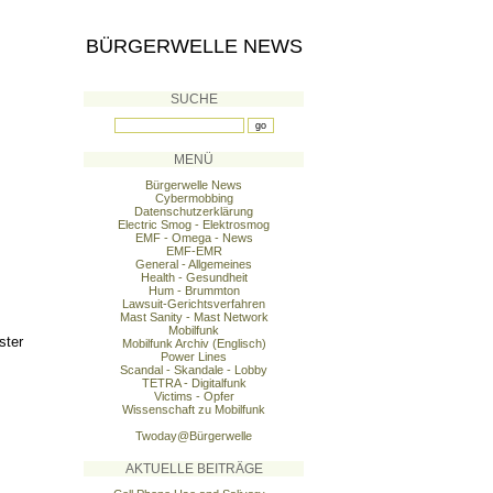
BÜRGERWELLE NEWS
SUCHE
MENÜ
Bürgerwelle News
Cybermobbing
Datenschutzerklärung
Electric Smog - Elektrosmog
EMF - Omega - News
EMF-EMR
General - Allgemeines
Health - Gesundheit
Hum - Brummton
Lawsuit-Gerichtsverfahren
Mast Sanity - Mast Network
Mobilfunk
ster
Mobilfunk Archiv (Englisch)
Power Lines
Scandal - Skandale - Lobby
TETRA - Digitalfunk
Victims - Opfer
Wissenschaft zu Mobilfunk
Twoday@Bürgerwelle
AKTUELLE BEITRÄGE