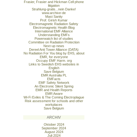
Frasier, Frasier and Hickman Cell phone
litigation
Strahlung-gratis...nein Danke!
www.archive-de
Mast Sanity
Prof. Girish Kumar
Electromagnetic Radiation Safety
Electromagnetic Health Blog
International EMF Alliance
Understanding EMFs
Powerwatch list of studies
Committee on Radiation Protection
Next-up news
Dereel Anti Tower Alliance (DATA)
No Radiation For You blog by EHS, about
EMR, for everyone
Occupy EMF Harm. org
Links to Swedish EHS websites in
English
Save Belgium
EMR Australia PL
EMFacts
EMF Safety Network
An Electronic Silent Spring
EMR and Health Reports
EMR Aware
Wi-Fi Exiles & The Coming Electroplague
Risk assessment for schools and other
workplaces
Save Belgium
ARCHIV
Oktober 2024
September 2024
August 2024
Juli 2024