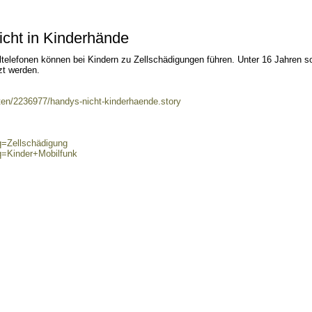
icht in Kinderhände
ltelefonen können bei Kindern zu Zellschädigungen führen. Unter 16 Jahren so
zt werden.
nten/2236977/handys-nicht-kinderhaende.story
q=Zellschädigung
q=Kinder+Mobilfunk