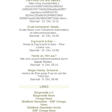
Cell Phone Use and Salivary...
https://noy.soundestlink.c
om/ce/v/6386724829e2d8001d
105f53/6705774b06284babfed
18ff5?
signature=645f52a760
0b24ac293a86261849ffd138e9
059967daa9c98c8fb933f8724a
fe More...
Starmail - 10. Okt, 15:11
Ocala homeowner 'deeply...
Ocala-News.com Cell phone transmitters
on telecommunication...
Starmail - 10. Okt, 15:04
Zug kracht in Auto –...
Heute.at Zug kracht in Auto – Pkw-
Lenker von...
Starmail - 10. Okt, 14:58
Handy an, Hirn aus?
Wie sich unsere Aufmerksamkeit durch
digitale Medien...
Starmail - 8. Okt, 09:14
Wegen Handy: Schwerer...
merkur.de Eine junge Frau ist auf der
Töl10 bei...
Starmail - 8. Okt, 08:48
LINKS
Bürgerwelle e.V.
Bürgerwelle News
Omega-News
Mobilfunk-Newsletter - EMF-Omega-
News
Mobilfunk-Newsletter Archiv
EMF Omega News