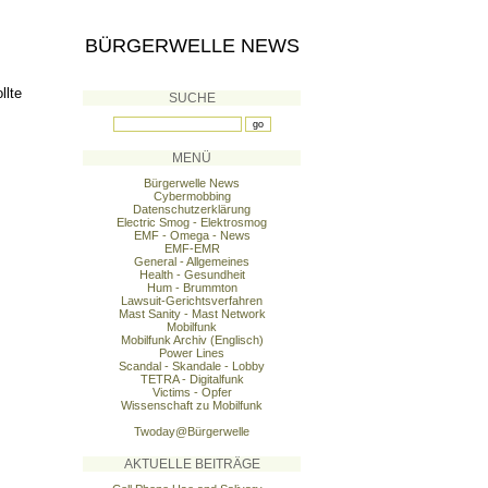
BÜRGERWELLE NEWS
llte
SUCHE
MENÜ
Bürgerwelle News
Cybermobbing
Datenschutzerklärung
Electric Smog - Elektrosmog
EMF - Omega - News
EMF-EMR
General - Allgemeines
Health - Gesundheit
Hum - Brummton
Lawsuit-Gerichtsverfahren
Mast Sanity - Mast Network
Mobilfunk
Mobilfunk Archiv (Englisch)
Power Lines
Scandal - Skandale - Lobby
TETRA - Digitalfunk
Victims - Opfer
Wissenschaft zu Mobilfunk
Twoday@Bürgerwelle
AKTUELLE BEITRÄGE