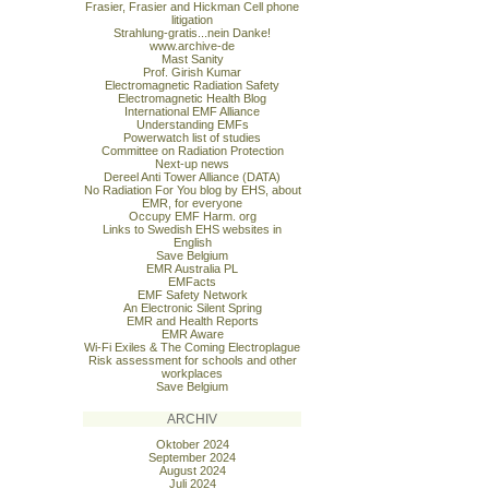
Frasier, Frasier and Hickman Cell phone
litigation
Strahlung-gratis...nein Danke!
www.archive-de
Mast Sanity
Prof. Girish Kumar
Electromagnetic Radiation Safety
Electromagnetic Health Blog
International EMF Alliance
Understanding EMFs
Powerwatch list of studies
Committee on Radiation Protection
Next-up news
Dereel Anti Tower Alliance (DATA)
No Radiation For You blog by EHS, about
EMR, for everyone
Occupy EMF Harm. org
Links to Swedish EHS websites in
English
Save Belgium
EMR Australia PL
EMFacts
EMF Safety Network
An Electronic Silent Spring
EMR and Health Reports
EMR Aware
Wi-Fi Exiles & The Coming Electroplague
Risk assessment for schools and other
workplaces
Save Belgium
ARCHIV
Oktober 2024
September 2024
August 2024
Juli 2024