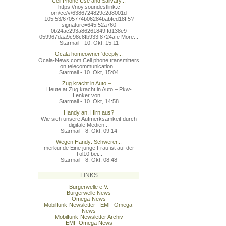
Cell Phone Use and Salivary...
https://noy.soundestlink.c
om/ce/v/6386724829e2d8001d
105f53/6705774b06284babfed
18ff5?
signature=645f52a760
0b24ac293a86261849ffd138e9
059967daa9c98c8fb933f8724a
fe More...
Starmail - 10. Okt, 15:11
Ocala homeowner 'deeply...
Ocala-News.com Cell phone transmitters
on telecommunication...
Starmail - 10. Okt, 15:04
Zug kracht in Auto –...
Heute.at Zug kracht in Auto – Pkw-
Lenker von...
Starmail - 10. Okt, 14:58
Handy an, Hirn aus?
Wie sich unsere Aufmerksamkeit durch
digitale Medien...
Starmail - 8. Okt, 09:14
Wegen Handy: Schwerer...
merkur.de Eine junge Frau ist auf der
Töl10 bei...
Starmail - 8. Okt, 08:48
LINKS
Bürgerwelle e.V.
Bürgerwelle News
Omega-News
Mobilfunk-Newsletter - EMF-Omega-
News
Mobilfunk-Newsletter Archiv
EMF Omega News