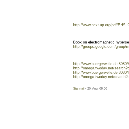
http://www.next-up.org/pdf/EHS_
--------
Book on electromagnetic hypersen
http://groups.google.com/group/
http://www.buergerwelle.de:8080
http://omega.twoday.net/search?
http://www.buergerwelle.de:808
http://omega.twoday.net/search
Starmail
- 20. Aug, 09:00