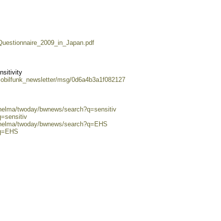
Questionnaire_2009_in_Japan.pdf
sitivity
mobilfunk_newsletter/msg/0d6a4b3a1f082127
/helma/twoday/bwnews/search?q=sensitiv
q=sensitiv
0/helma/twoday/bwnews/search?q=EHS
?q=EHS