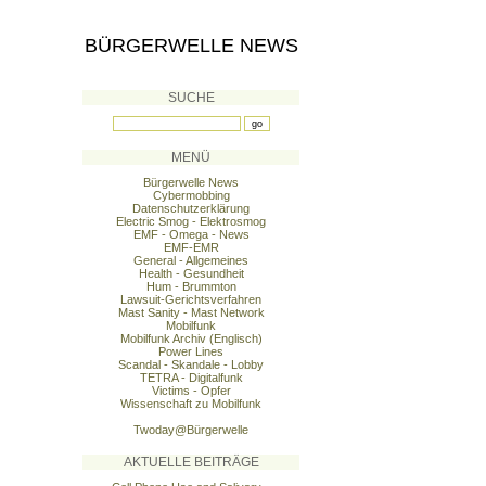
BÜRGERWELLE NEWS
SUCHE
MENÜ
Bürgerwelle News
Cybermobbing
Datenschutzerklärung
Electric Smog - Elektrosmog
EMF - Omega - News
EMF-EMR
General - Allgemeines
Health - Gesundheit
Hum - Brummton
Lawsuit-Gerichtsverfahren
Mast Sanity - Mast Network
Mobilfunk
Mobilfunk Archiv (Englisch)
Power Lines
Scandal - Skandale - Lobby
TETRA - Digitalfunk
Victims - Opfer
Wissenschaft zu Mobilfunk
Twoday@Bürgerwelle
AKTUELLE BEITRÄGE