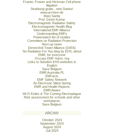
Frasier, Frasier and Hickman Cell phone
litigation
Strahlung-gratis...nein Danke!
www.archive-de
Mast Sanity
Prof. Girish Kumar
Electromagnetic Radiation Safety
Electromagnetic Health Blog
International EMF Alliance
Understanding EMFs
Powerwatch list of studies
Committee on Radiation Protection
Next-up news
Dereel Anti Tower Alliance (DATA)
No Radiation For You blog by EHS, about
EMR, for everyone
Occupy EMF Harm. org
Links to Swedish EHS websites in
English
Save Belgium
EMR Australia PL
EMFacts
EMF Safety Network
An Electronic Silent Spring
EMR and Health Reports
EMR Aware
Wi-Fi Exiles & The Coming Electroplague
Risk assessment for schools and other
workplaces
Save Belgium
ARCHIV
Oktober 2024
September 2024
August 2024
Juli 2024