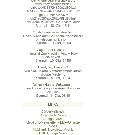
Cell Phone Use and Salivary...
https://noy.soundestlink.c
om/ce/v/6386724829e2d8001d
105f53/6705774b06284babfed
18ff5?
signature=645f52a760
0b24ac293a86261849ffd138e9
059967daa9c98c8fb933f8724a
fe More...
Starmail - 10. Okt, 15:11
Ocala homeowner 'deeply...
Ocala-News.com Cell phone transmitters
on telecommunication...
Starmail - 10. Okt, 15:04
Zug kracht in Auto –...
Heute.at Zug kracht in Auto – Pkw-
Lenker von...
Starmail - 10. Okt, 14:58
Handy an, Hirn aus?
Wie sich unsere Aufmerksamkeit durch
digitale Medien...
Starmail - 8. Okt, 09:14
Wegen Handy: Schwerer...
merkur.de Eine junge Frau ist auf der
Töl10 bei...
Starmail - 8. Okt, 08:48
LINKS
Bürgerwelle e.V.
Bürgerwelle News
Omega-News
Mobilfunk-Newsletter - EMF-Omega-
News
Mobilfunk-Newsletter Archiv
EMF Omega News