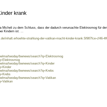
inder krank
a Micheli zu dem Schluss, dass der dadurch verursachte Elektrosmog für de
 Kindern ist. ...
n.de/inhalt.erhoehte-strahlung-der-vatikan-macht-kinder-krank.5f987fce-cf46-4f
0/helma/twoday/bwnews/search?q=Elektrosmog
?q=Elektrosmog
0/helma/twoday/bwnews/search?q=Kinder
q=Kinder
0/helma/twoday/bwnews/search?q=Krebs
?q=Krebs
0/helma/twoday/bwnews/search?q=Vatikan
q=Vatikan