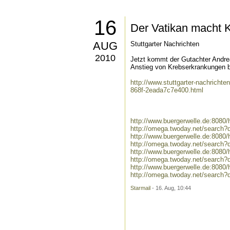
16
Der Vatikan macht K
AUG
Stuttgarter Nachrichten
2010
Jetzt kommt der Gutachter Andre
Anstieg von Krebserkrankungen bei
http://www.stuttgarter-nachrichte
868f-2eada7c7e400.html
http://www.buergerwelle.de:808
http://omega.twoday.net/search
http://www.buergerwelle.de:808
http://omega.twoday.net/search?
http://www.buergerwelle.de:808
http://omega.twoday.net/search
http://www.buergerwelle.de:808
http://omega.twoday.net/search?
Starmail
- 16. Aug, 10:44