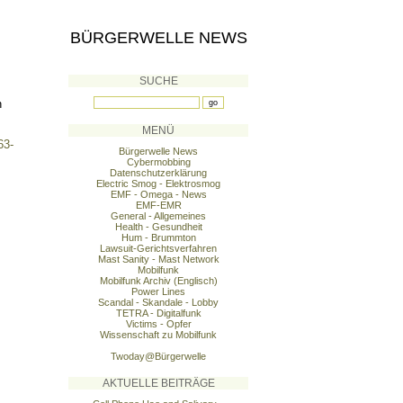
BÜRGERWELLE NEWS
SUCHE
n
MENÜ
63-
Bürgerwelle News
Cybermobbing
Datenschutzerklärung
Electric Smog - Elektrosmog
EMF - Omega - News
EMF-EMR
General - Allgemeines
Health - Gesundheit
Hum - Brummton
Lawsuit-Gerichtsverfahren
Mast Sanity - Mast Network
Mobilfunk
Mobilfunk Archiv (Englisch)
Power Lines
Scandal - Skandale - Lobby
TETRA - Digitalfunk
Victims - Opfer
Wissenschaft zu Mobilfunk
Twoday@Bürgerwelle
AKTUELLE BEITRÄGE