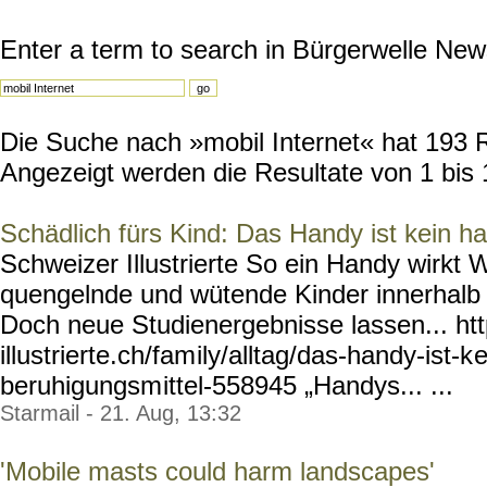
Enter a term to search in Bürgerwelle New
Die Suche nach »mobil Internet« hat 193 Re
Angezeigt werden die Resultate von 1 bis 
Schädlich fürs Kind: Das Handy ist kein h
Schweizer Illustrierte So ein Handy wirkt
quengelnde und wütende Kinder innerhalb
Doch neue Studienergebnisse lassen... ht
illustrierte.ch/fam
ily/alltag/das-handy-ist-k
e
beruhigungsm
ittel-558945 „Handys... ...
Starmail - 21. Aug, 13:32
'Mobile masts could harm landscapes'