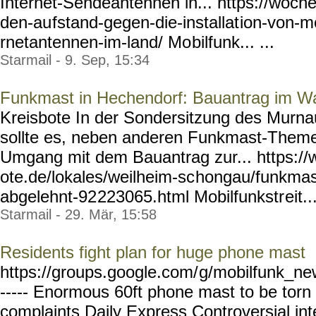
Internet-Sendeantennen in... https://woche
den-au
fstand-gegen-die-installat
ion-von-mo
rnetantennen-im-land/ Mo
bilfunk... ...
Starmail - 9. Sep, 15:34
Funkmast in Hechendorf: Bauantrag im Wa
Kreisbote In der Sondersitzung des Murn
sollte es, neben anderen Funkmast-Theme
Umgang mit dem Bauantrag zur... https://
ote.de/lokales/weilheim-sc
hongau/funkmas
abgelehnt-92
223065.html Mobilfunkstr
eit..
Starmail - 29. Mär, 15:58
Residents fight plan for huge phone mast
https://groups.google.com/
g/mobilfunk_new
----- Enormous 60ft phone mast to be tor
complaints Daily Express Controversial inte