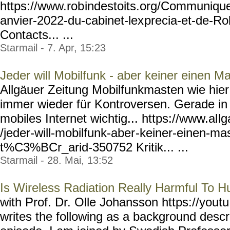
https://www.rob
indestoits.org/Communiqu
anvier-2022-du-cabinet-lex
precia-et-de-Ro
Contacts... ...
Starmail - 7. Apr, 15:23
Jeder will Mobilfunk - aber keiner einen M
Allgäuer Zeitung Mobilfunkmasten wie hi
immer wieder für Kontroversen. Gerade in 
mobiles Internet wichtig... https://www.al
lg
/jeder-will-mobilfunk-aber
-keiner-einen-ma
t%C3%BCr_arid-350752
Kritik... ...
Starmail - 28. Mai, 13:52
Is Wireless Radiation Really Harmful To 
with Prof. Dr. Olle Johansson https://youtu
writes the following as a background descri