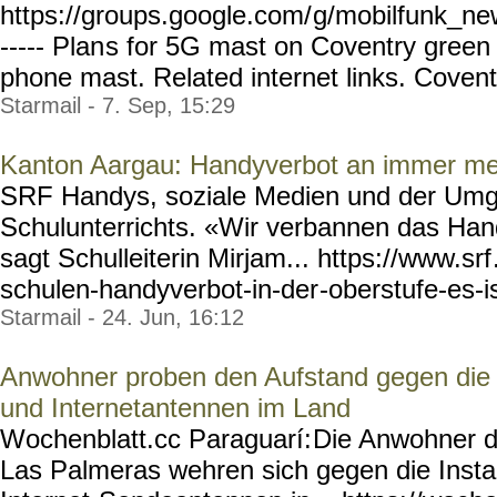
https://groups.google.com/
g/mobilfunk_new
----- Plan
s for 5G mast on Coventry gree
phone mast. Related internet links. Coventry
Starmail - 7. Sep, 15:29
Kanton Aargau: Handyverbot an immer me
SRF Handys, soziale Medien und der Umga
Schulunterrichts. «Wir verbannen das Han
sagt Schulleiterin Mirjam... https://www.srf
schulen-handyverbot-in-der
-oberstufe-es-is
Starmail - 24. Jun, 16:12
Anwohner proben den Aufstand gegen die I
und Internetantennen im Land
Wochenblatt.cc Paraguarí:
Die Anwohner de
Las Palmeras wehren sich gegen die Instal