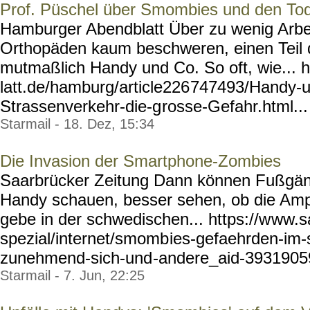
Prof. Püschel über Smombies und den Tod
Hamburger Abendblatt Über zu wenig Arbe
Orthopäden kaum beschweren, einen Teil 
mutmaßlich Handy und Co. So oft, wie... 
latt.de/hamburg/article226
747493/Handy-u
Strassenverkehr-die-g
rosse-Gefahr.html... 
Starmail - 18. Dez, 15:34
Die Invasion der Smartphone-Zombies
Saarbrücker Zeitung Dann können Fußgäng
Handy schauen, besser sehen, ob die Ampe
gebe in der schwedischen... https://w
ww.s
spezial/internet/smomb
ies-gefaehrden-im-
zunehmend-sich-und
-andere_aid-393190
Starmail - 7. Jun, 22:25