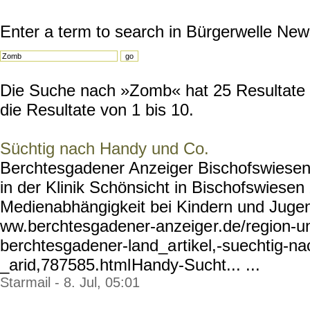
Enter a term to search in Bürgerwelle New
Die Suche nach »Zomb« hat 25 Resultate g
die Resultate von 1 bis 10.
Süchtig nach Handy und Co.
Berchtesgadener Anzeiger Bischofswiesen
in der Klinik Schönsicht in Bischofswies
Medienabhängigkeit bei Kindern und Jugend
ww.berchtesgadener-anzeige
r.de/region-u
berchtesgadener-land_a
rtikel,-suechtig-n
_arid,787585.html
Handy-Sucht... ...
Starmail - 8. Jul, 05:01