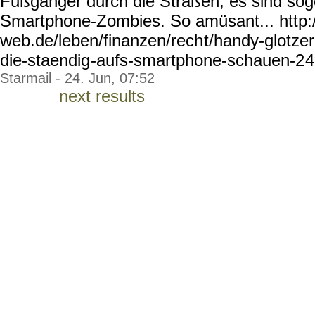
Fußgänger durch die Straßen, es sind so
Smartphone-Zombies. So amüsant... http
web.de/leben/finanzen/rech
t/handy-glotzer
die-staendig
-aufs-smartphone-schauen-2
4
Starmail - 24. Jun, 07:52
next results