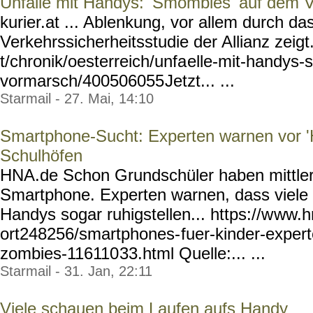
Unfälle mit Handys: 'Smombies' auf dem 
kurier.at ... Ablenkung, vor allem durch da
Verkehrssicherheitsstudie der Allianz zeigt..
t/chronik/oesterreich/unfa
elle-mit-handys
vormarsch/400506055
Jetzt... ...
Starmail - 27. Mai, 14:10
Smartphone-Sucht: Experten warnen vor 
Schulhöfen
HNA.de Schon Grundschüler haben mittler
Smartphone. Experten warnen, dass viele E
Handys sogar ruhigstellen... https://w
ww.hn
ort248256/smartphones-
fuer-kinder-exper
zombies-116110
33.html Quelle:... ...
Starmail - 31. Jan, 22:11
Viele schauen beim Laufen aufs Handy