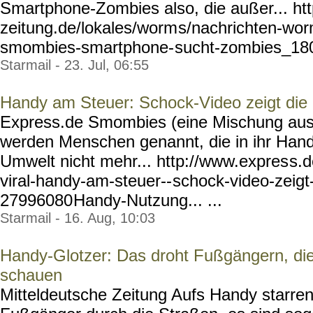
Smartphone-Zombies also, die außer... h
zeitung.de/lokales/worm
s/nachrichten-wo
smombies-smartphone-
sucht-zombies_18
Starmail - 23. Jul, 06:55
Handy am Steuer: Schock-Video zeigt die
Express.de Smombies (eine Mischung au
werden Menschen genannt, die in ihr Handy
Umwelt nicht mehr... http://www.expres
s.
viral-handy-am-steuer--
schock-video-zeigt
27996080
Handy-Nutzung... ...
Starmail - 16. Aug, 10:03
Handy-Glotzer: Das droht Fußgängern, di
schauen
Mitteldeutsche Zeitung Aufs Handy starr